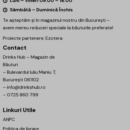
Luni – Vineri 09:00 – 18:00
Sâmbătă – Duminică Închis
Te așteptăm și în magazinul nostru din București –
avem mereu reduceri speciale la băuturile preferate!
Proiecte partenere:
Ezotera
Contact
Drinks Hub – Magazin de
Băuturi
–
Bulevardul Iuliu Maniu 7,
București 061102
–
info@drinkshub.ro
–
0725 860 799
Linkuri Utile
ANPC
Politica de livrare