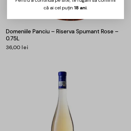
Pentru a continua pe site, te rugăm să confirmi
că ai cel puțin
18 ani
.
Domeniile Panciu – Riserva Spumant Rose –
0.75L
36,00
lei