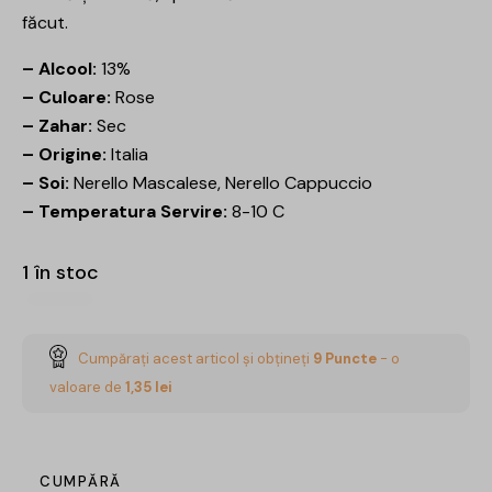
făcut.
– Alcool:
13%
– Culoare:
Rose
– Zahar:
Sec
– Origine:
Italia
– Soi:
Nerello Mascalese, Nerello Cappuccio
– Temperatura Servire:
8-10 C
1 în stoc
Cumpărați acest articol și obțineți
9
Puncte
- o
valoare de
1,35
lei
CUMPĂRĂ