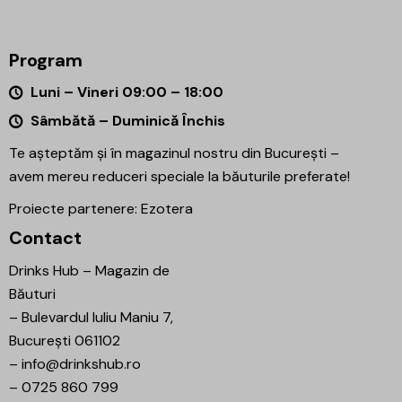
Program
Luni – Vineri 09:00 – 18:00
Sâmbătă – Duminică Închis
Te așteptăm și în magazinul nostru din București –
avem mereu reduceri speciale la băuturile preferate!
Proiecte partenere:
Ezotera
Contact
Drinks Hub – Magazin de
Băuturi
–
Bulevardul Iuliu Maniu 7,
București 061102
–
info@drinkshub.ro
–
0725 860 799