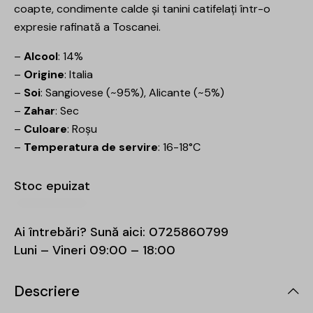
coapte, condimente calde și tanini catifelați într-o
expresie rafinată a Toscanei.
–
Alcool
: 14%
–
Origine
: Italia
–
Soi
: Sangiovese (~95%), Alicante (~5%)
–
Zahar
: Sec
–
Culoare
: Roșu
–
Temperatura de servire
: 16-18°C
Stoc epuizat
Ai întrebări? Sună aici:
0725860799
Luni – Vineri 09:00 – 18:00
Descriere