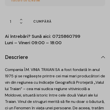
valoare de
0,45
lei
CUMPĂRĂ
Ai întrebări? Sună aici:
0725860799
Luni – Vineri 09:00 – 18:00
Descriere
Compania Î.M. VINIA TRAIAN SA a fost fondată în anul
1975 și se regăsește printre cei mai mari producători de
vin din regiunea cu Indicație Geografică Protejată „Valul
lui Traian” – cea mai sudica regiune vitivinicolă a
Moldovei, situată istoric între cele două Valuri ale lui
Traian. Vinul de struguri merită să fie nu doar o băutură,
ci un Fenomen în viața unei persoane. De aceea, tratăm