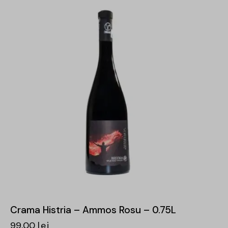
Crama Histria – Ammos Rosu – 0.75L
99,00
lei