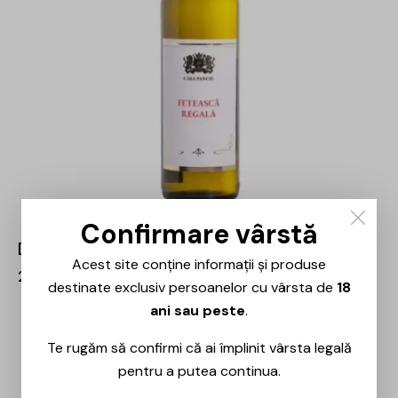
Confirmare vârstă
Domeniile Panciu – Fetească Regală – 0.75L
Acest site conține informații și produse
20,00
lei
destinate exclusiv persoanelor cu vârsta de
18
ani sau peste
.
-29%
Te rugăm să confirmi că ai împlinit vârsta legală
pentru a putea continua.