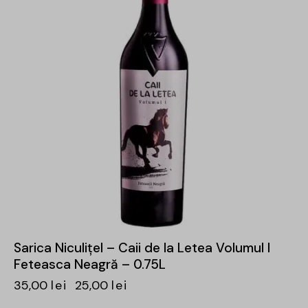
Sarica Niculițel – Caii de la Letea Volumul I
Feteasca Neagră – 0.75L
35,00
lei
25,00
lei