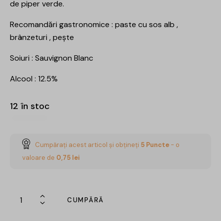
de piper verde.
Recomandări gastronomice : paste cu sos alb ,
brânzeturi , pește
Soiuri : Sauvignon Blanc
Alcool : 12.5%
12 în stoc
Cumpărați acest articol și obțineți
5
Puncte
- o
valoare de
0,75
lei
CUMPĂRĂ