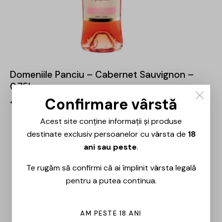
Domeniile Panciu – Cabernet Sauvignon –
0.75L
Confirmare vârstă
47,00
lei
Acest site conține informații și produse
OUT OF STOCK
-30%
destinate exclusiv persoanelor cu vârsta de
18
ani sau peste
.
Te rugăm să confirmi că ai împlinit vârsta legală
pentru a putea continua.
AM PESTE 18 ANI