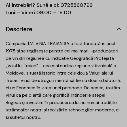
Ai întrebări? Sună aici:
0725860799
Luni – Vineri 09:00 – 18:00
Descriere
Compania Î.M. VINIA TRAIAN SA a fost fondată în anul
1975 și se regăsește printre cei mai mari =producători
de vin din regiunea cu Indicație Geografică Protejată
„Valul lui Traian” – cea mai sudica regiune vitivinicolă a
Moldovei, situată istoric între cele două Valuri ale lui
Traian. Vinul de struguri merită să fie nu doar o băutură,
ci un Fenomen în viața unei persoane. De aceea, tratăm
vinul ca pe o artă care glorifică întinderile stepei
Bugeac și investim în producerea lui nu numai tradițiile
strămoșilor noștri și realizările tehnologiilor moderne, ci
și sufletul nostru.