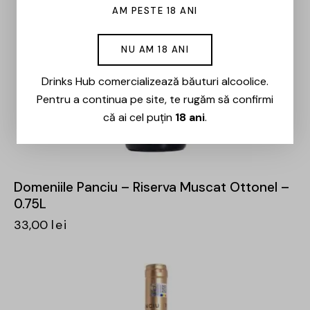
AM PESTE 18 ANI
NU AM 18 ANI
Drinks Hub comercializează băuturi alcoolice.
Pentru a continua pe site, te rugăm să confirmi
că ai cel puțin
18 ani
.
Domeniile Panciu – Riserva Muscat Ottonel –
0.75L
33,00
lei