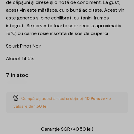
de căpșuni și cireșe și o notă de condiment. La gust,
acest vin este mătăsos, cu o bună aciditate. Acest vin
este generos si bine echilibrat, cu tanini frumos
integrati. Se serveste foarte usor rece la aproximativ
16°C, cu carne rosie insotita de sos de ciuperci
Soiuri: Pinot Noir
Alcool: 14.5%
7 în stoc
Cumpărați acest articol și obțineți
10
Puncte
- o
valoare de
1,50
lei
Garanție SGR (+0.50 lei)