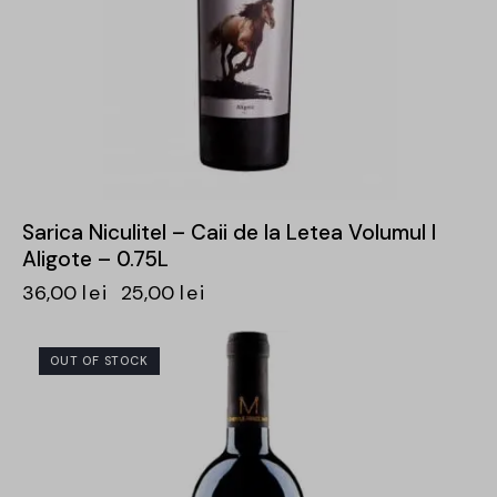
Sarica Niculitel – Caii de la Letea Volumul I
Aligote – 0.75L
36,00
lei
25,00
lei
OUT OF STOCK
-30%