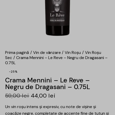
Prima pagină
Vin de vânzare
Vin Roșu
Vin Roșu
Sec
Crama Mennini – Le Reve – Negru de Dragasani –
0.75L
-25%
Crama Mennini – Le Reve –
Negru de Dragasani – 0.75L
59,00
lei
44,00
lei
Un vin roșu intens și expresiv, cu note de vișine și
coacăze negre, completate de accente fine de tutun și