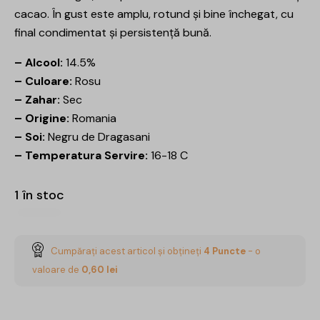
cacao. În gust este amplu, rotund și bine închegat, cu
final condimentat și persistență bună.
– Alcool:
14.5%
– Culoare:
Rosu
– Zahar:
Sec
– Origine:
Romania
– Soi:
Negru de Dragasani
– Temperatura Servire:
16-18 C
1 în stoc
Cumpărați acest articol și obțineți
4
Puncte
- o
valoare de
0,60
lei