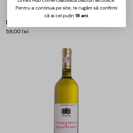
Drinks Hub comercializează băuturi alcoolice.
Pentru a continua pe site, te rugăm să confirmi
că ai cel puțin
18 ani
.
Domeniile Panciu – Chardonnay – 0.75L
58,00
lei