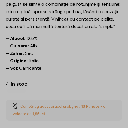
pe gust se simte o combinație de rotunjime și tensiune:
intrare plină, apoi se strânge pe final, lăsând o senzație
curată și persistentă. Vinificat cu contact pe pielițe,
ceea ce îi dă mai multă textură decât un alb “simplu”
– Alcool:
12.5%
– Culoare:
Alb
– Zahar:
Sec
– Origine:
Italia
– Soi:
Carricante
4 în stoc
Cumpărați acest articol și obțineți
13
Puncte
- o
valoare de
1,95
lei