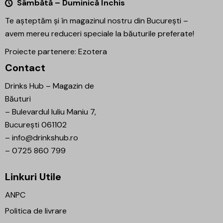
Sâmbătă – Duminică Închis
Te așteptăm și în magazinul nostru din București –
avem mereu reduceri speciale la băuturile preferate!
Proiecte partenere:
Ezotera
Contact
Drinks Hub – Magazin de
Băuturi
–
Bulevardul Iuliu Maniu 7,
București 061102
–
info@drinkshub.ro
–
0725 860 799
Linkuri Utile
ANPC
Politica de livrare