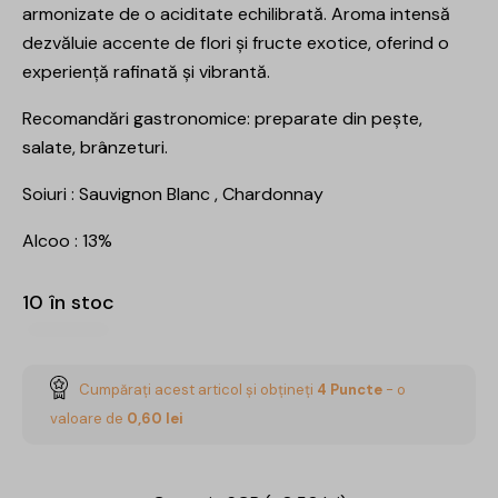
armonizate de o aciditate echilibrată. Aroma intensă
dezvăluie accente de flori și fructe exotice, oferind o
experiență rafinată și vibrantă.
Recomandări gastronomice: preparate din pește,
salate, brânzeturi.
Soiuri : Sauvignon Blanc , Chardonnay
Alcoo : 13%
10 în stoc
Cumpărați acest articol și obțineți
4
Puncte
- o
valoare de
0,60
lei