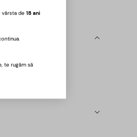
 09:00 – 18:00
u vârsta de
18 ani
continua.
e, te rugăm să