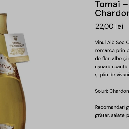
Tomai – 
Chardon
22,00
lei
Vinul Alb Sec 
remarcă prin p
de flori albe ș
ușoară nuanță m
și plin de vivac
Soiuri: Chardo
Recomandări ga
grătar, salate 