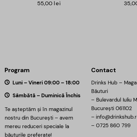
55,00
lei
35,0
Program
Contact
Luni – Vineri 09:00 – 18:00
Drinks Hub – Maga
Băuturi
Sâmbătă – Duminică Închis
–
Bulevardul Iuliu M
București 061102
Te așteptăm și în magazinul
–
info@drinkshub.
nostru din București – avem
–
0725 860 799
mereu reduceri speciale la
băuturile preferate!