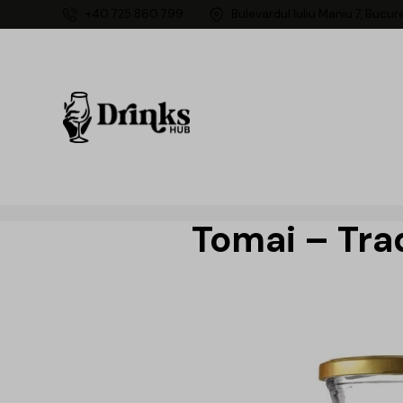
+40 725 860 799
Bulevardul Iuliu Maniu 7, Bucur
Tomai – Tra