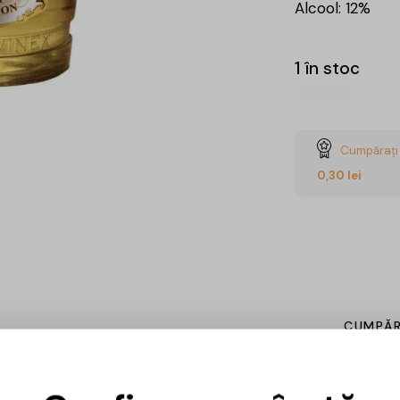
Alcool: 12%
1 în stoc
Cumpărați 
0,30
lei
CUMPĂ
Ai întrebări? 