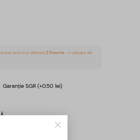
acest articol și obțineți
2
Puncte
- o valoare de
Garanție SGR (+0.50 lei)
RĂ
Sună aici:
0725860799