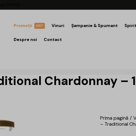
ești 061102
Promoții
Vinuri
Șampanie & Spumant
Spiri
HOT
Despre noi
Contact
ditional Chardonnay – 
Prima pagină
V
– Traditional C