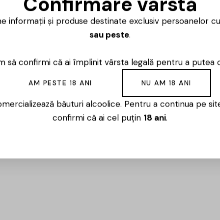
Confirmare vârstă
Luni – Vineri
ne informații și produse destinate exclusiv persoanelor c
sau peste
.
 să confirmi că ai împlinit vârsta legală pentru a putea 
AM PESTE 18 ANI
NU AM 18 ANI
icii Moldova – paralela 46, într-o zonă
de vin de înaltă calitate și obținerii unor vinuri
mercializează băuturi alcoolice. Pentru a continua pe sit
 ca să ajungă astăzi o fabrică modernă cu ciclu
confirmi că ai cel puțin
18 ani
.
 bune tradiții ale vinificației, vinăria Tomai are
vinuri.