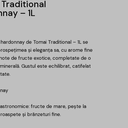
Traditional
nay – 1L
Chardonnay de Tomai Traditional – 1L se
rospețimea și eleganța sa, cu arome fine
i note de fructe exotice, completate de o
inerală. Gustul este echilibrat, catifelat
itate.
nnay
stronomice: fructe de mare, pește la
proaspete și brânzeturi fine.