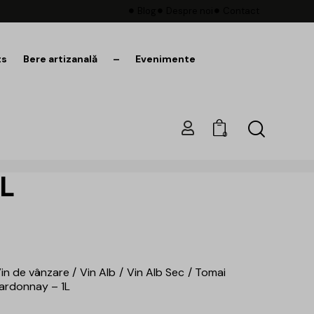
Blog
Despre noi
Contact
ts
Bere artizanală
–
Evenimente
0
1L
in de vânzare
Vin Alb
Vin Alb Sec
Tomai
hardonnay – 1L