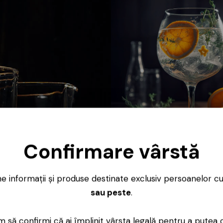
Gin
Confirmare vârstă
ne informații și produse destinate exclusiv persoanelor c
sau peste
.
 să confirmi că ai împlinit vârsta legală pentru a putea 