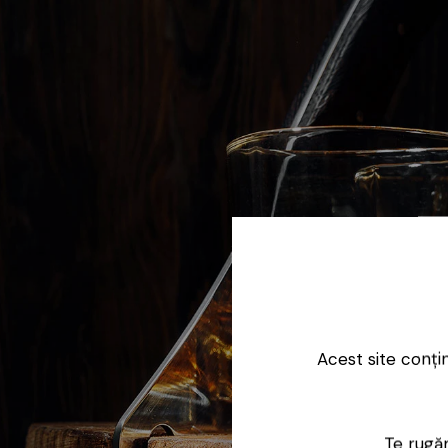
Acest site conți
Te rugăm