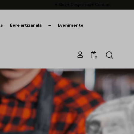
Blog
Despre noi
Contact
ts
Bere artizanală
–
Evenimente
0