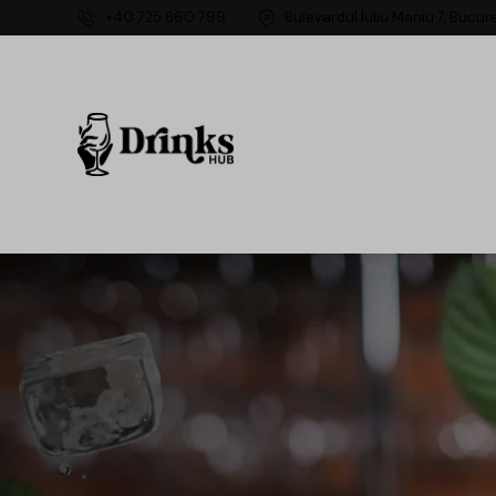
+40 725 860 799
Bulevardul Iuliu Maniu 7, Bucur