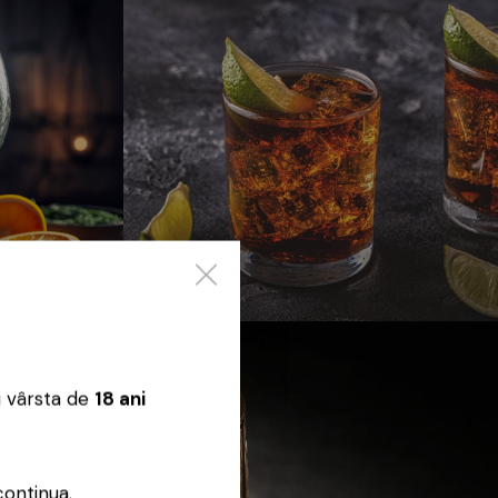
Rom
u vârsta de
18 ani
continua.