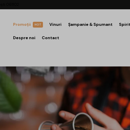
ești 061102
Promoții
Vinuri
Șampanie & Spumant
Spiri
HOT
Despre noi
Contact