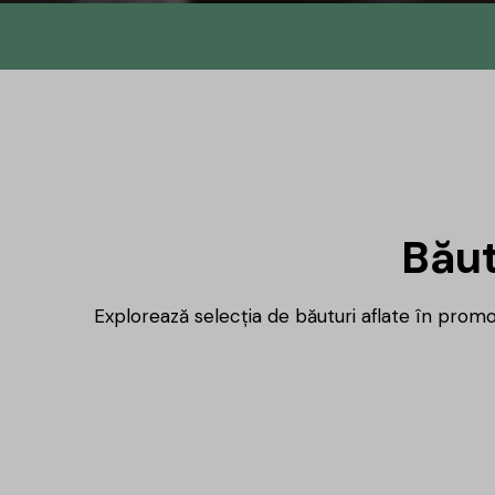
Din
No.145 î
DrinksH
Băut
b
Explorează selecția de băuturi aflate în promoț
Același proiect, un nume nou, iar 
mulțumire ți-am pregătit un mic
cadou.