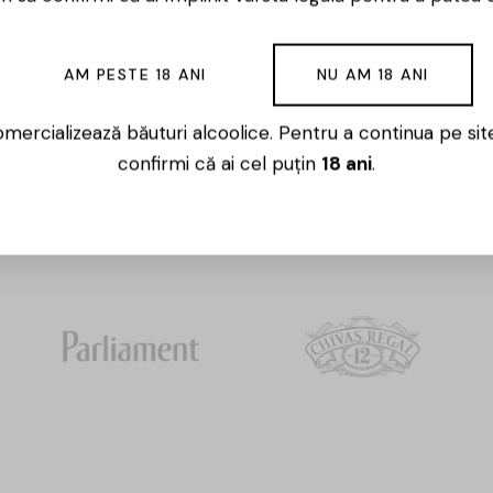
AM PESTE 18 ANI
NU AM 18 ANI
Whisky
mercializează băuturi alcoolice. Pentru a continua pe sit
confirmi că ai cel puțin
18 ani
.