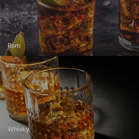
Rom
Whisky