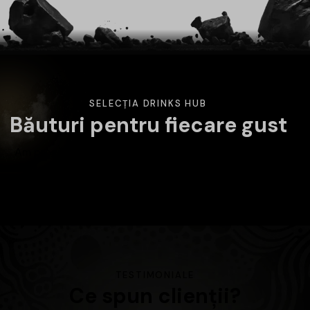
SELECȚIA DRINKS HUB
Băuturi pentru fiecare gust
Am pregătit o selecție variată de băuturi atent alese.
Alege categoria care te interesează și descoperă
produsele disponibile în magazin.
TESTIMONIALE
Ce spun clienții?