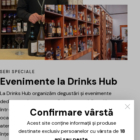
SERI SPECIALE
Evenimente la Drinks Hub
La Drinks Hub organizăm degustări și evenimente
dedicate celor care vor să descopere băuturi bune
Confirmare vârstă
într-o atmosferă relaxată. Fiecare întâlnire este o
ocazie de a explora vinuri, spumante sau alte băuturi
Acest site conține informații și produse
atent alese, prezentate și explicate pe scurt pentru a
destinate exclusiv persoanelor cu vârsta de
18
înțelege mai bine stilul, originea și caracterul fiecăruia.
ani sau peste
.