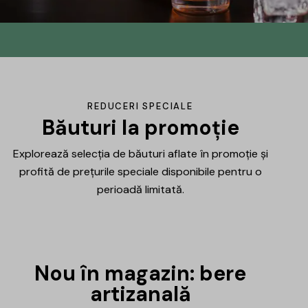
Din No.145 în
DrinksHub
Același proiect, un nume nou, iar ca
REDUCERI SPECIALE
mulțumire ți-am pregătit un mic cadou.
Băuturi la promoție
Explorează selecția de băuturi aflate în promoție și
Află mai multe
profită de prețurile speciale disponibile pentru o
perioadă limitată.
Nou în magazin: bere
artizanală