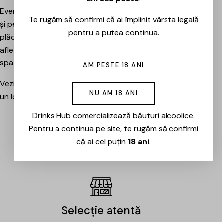
Evenimentele sunt potrivite atât pentru pasionați, cât
Te rugăm să confirmi că ai împlinit vârsta legală
și pentru cei care vor pur și simplu să petreacă o seară
pentru a putea continua.
plăcută între prieteni, să descopere băuturi noi și să
afle mai multe despre cramele sau producătorii din
spatele lor.
AM PESTE 18 ANI
Vezi evenimentele organizate de Drinks Hub și rezervă
NU AM 18 ANI
un loc la următoarea degustare.
Drinks Hub comercializează băuturi alcoolice.
Pentru a continua pe site, te rugăm să confirmi
EVENIMENTE
că ai cel puțin
18 ani
.
Selecție atentă