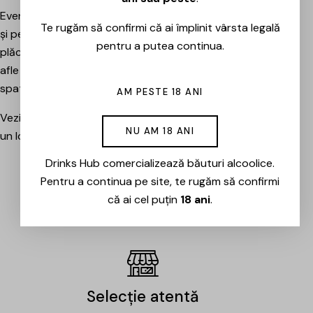
Evenimentele sunt potrivite atât pentru pasionați, cât
Te rugăm să confirmi că ai împlinit vârsta legală
și pentru cei care vor pur și simplu să petreacă o seară
pentru a putea continua.
plăcută între prieteni, să descopere băuturi noi și să
afle mai multe despre cramele sau producătorii din
spatele lor.
AM PESTE 18 ANI
Vezi evenimentele organizate de Drinks Hub și rezervă
NU AM 18 ANI
un loc la următoarea degustare.
Drinks Hub comercializează băuturi alcoolice.
Pentru a continua pe site, te rugăm să confirmi
EVENIMENTE
că ai cel puțin
18 ani
.
Selecție atentă