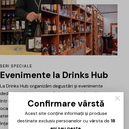
SERI SPECIALE
Evenimente la Drinks Hub
La Drinks Hub organizăm degustări și evenimente
dedicate celor care vor să descopere băuturi bune
Confirmare vârstă
într-o atmosferă relaxată. Fiecare întâlnire este o
ocazie de a explora vinuri, spumante sau alte băuturi
Acest site conține informații și produse
atent alese, prezentate și explicate pe scurt pentru a
destinate exclusiv persoanelor cu vârsta de
18
înțelege mai bine stilul, originea și caracterul fiecăruia.
ani sau peste
.