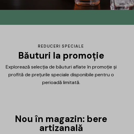
Din No.145 în
DrinksHub
Același proiect, un nume nou, iar ca
REDUCERI SPECIALE
mulțumire ți-am pregătit un mic cadou.
Băuturi la promoție
Explorează selecția de băuturi aflate în promoție și
Află mai multe
profită de prețurile speciale disponibile pentru o
perioadă limitată.
Nou în magazin: bere
artizanală