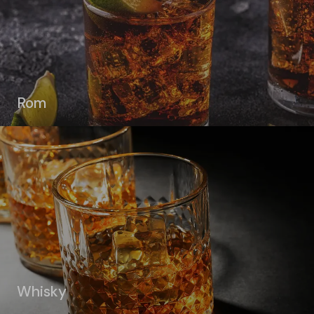
Rom
Whisky