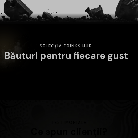
SELECȚIA DRINKS HUB
Băuturi pentru fiecare gust
Am pregătit o selecție variată de băuturi atent alese.
Alege categoria care te interesează și descoperă
produsele disponibile în magazin.
TESTIMONIALE
Ce spun clienții?