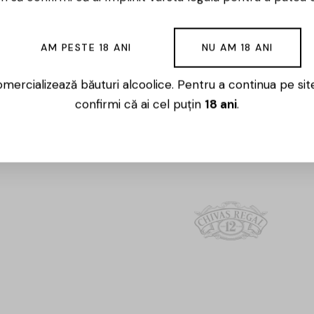
AM PESTE 18 ANI
NU AM 18 ANI
Whisky
mercializează băuturi alcoolice. Pentru a continua pe sit
confirmi că ai cel puțin
18 ani
.