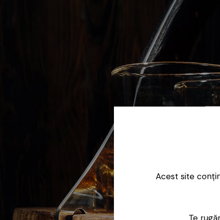
Acest site conți
Te rugăm