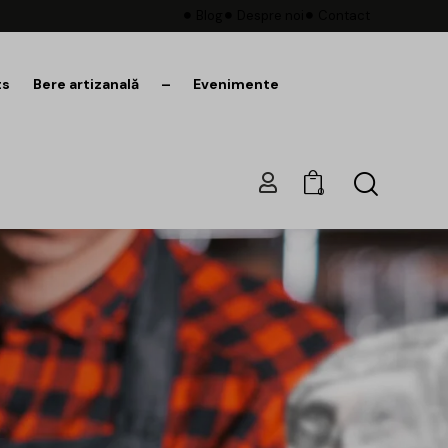
Blog
Despre noi
Contact
ts
Bere artizanală
–
Evenimente
0