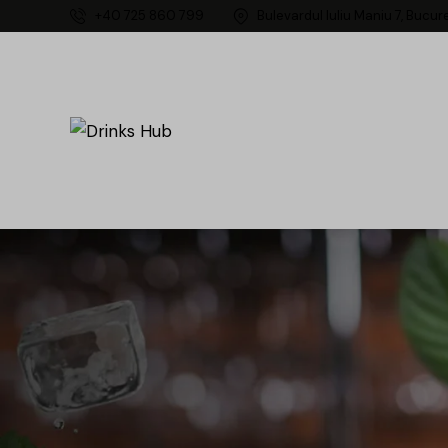
+40 725 860 799
Bulevardul Iuliu Maniu 7, Bucur