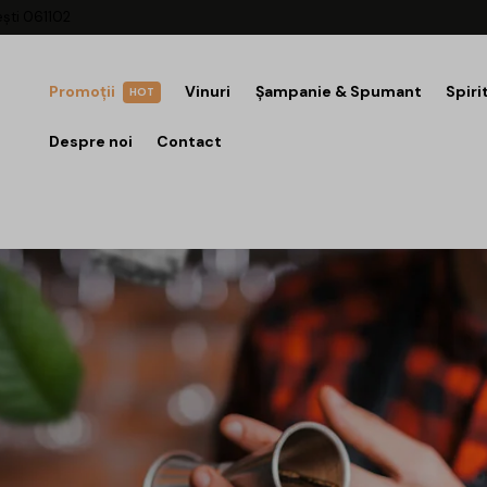
ești 061102
Promoții
Vinuri
Șampanie & Spumant
Spiri
HOT
Despre noi
Contact