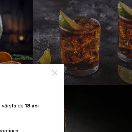
Rom
u vârsta de
18 ani
continua.