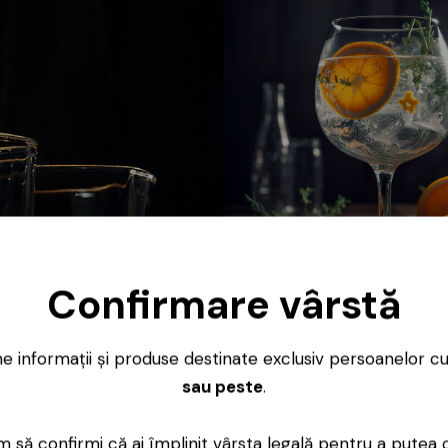
Gin
Confirmare vârstă
ne informații și produse destinate exclusiv persoanelor c
sau peste
.
 să confirmi că ai împlinit vârsta legală pentru a putea 