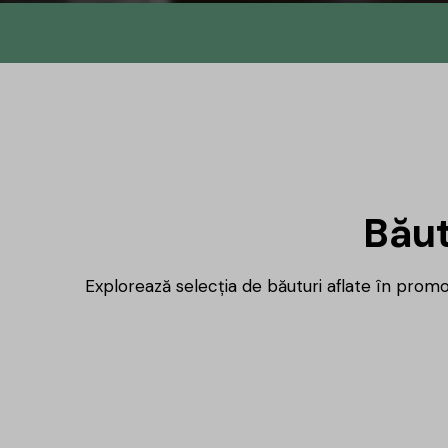
Din
No.145 î
DrinksH
Băut
b
Explorează selecția de băuturi aflate în promoț
Același proiect, un nume nou, iar 
mulțumire ți-am pregătit un mic
cadou.