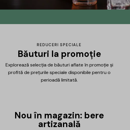
Din No.145 în
DrinksHub
Același proiect, un nume nou, iar ca
REDUCERI SPECIALE
mulțumire ți-am pregătit un mic cadou.
Băuturi la promoție
Explorează selecția de băuturi aflate în promoție și
Află mai multe
profită de prețurile speciale disponibile pentru o
perioadă limitată.
Nou în magazin: bere
artizanală