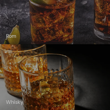
Rom
Whisky