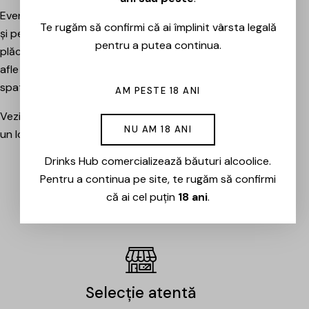
Evenimentele sunt potrivite atât pentru pasionați, cât
Te rugăm să confirmi că ai împlinit vârsta legală
și pentru cei care vor pur și simplu să petreacă o seară
pentru a putea continua.
plăcută între prieteni, să descopere băuturi noi și să
afle mai multe despre cramele sau producătorii din
spatele lor.
AM PESTE 18 ANI
Vezi evenimentele organizate de Drinks Hub și rezervă
NU AM 18 ANI
un loc la următoarea degustare.
Drinks Hub comercializează băuturi alcoolice.
Pentru a continua pe site, te rugăm să confirmi
EVENIMENTE
că ai cel puțin
18 ani
.
Selecție atentă