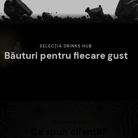
SELECȚIA DRINKS HUB
Băuturi pentru fiecare gust
Am pregătit o selecție variată de băuturi atent alese.
Alege categoria care te interesează și descoperă
produsele disponibile în magazin.
TESTIMONIALE
Ce spun clienții?