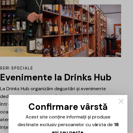
SERI SPECIALE
Evenimente la Drinks Hub
La Drinks Hub organizăm degustări și evenimente
dedicate celor care vor să descopere băuturi bune
Confirmare vârstă
într-o atmosferă relaxată. Fiecare întâlnire este o
ocazie de a explora vinuri, spumante sau alte băuturi
Acest site conține informații și produse
atent alese, prezentate și explicate pe scurt pentru a
destinate exclusiv persoanelor cu vârsta de
18
înțelege mai bine stilul, originea și caracterul fiecăruia.
ani sau peste
.