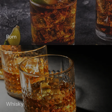
Rom
Whisky