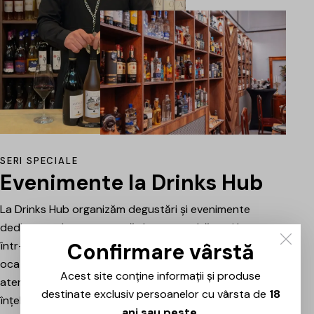
SERI SPECIALE
Evenimente la Drinks Hub
La Drinks Hub organizăm degustări și evenimente
dedicate celor care vor să descopere băuturi bune
Confirmare vârstă
într-o atmosferă relaxată. Fiecare întâlnire este o
ocazie de a explora vinuri, spumante sau alte băuturi
Acest site conține informații și produse
atent alese, prezentate și explicate pe scurt pentru a
destinate exclusiv persoanelor cu vârsta de
18
înțelege mai bine stilul, originea și caracterul fiecăruia.
ani sau peste
.