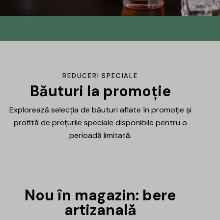
Din No.145 în
DrinksHub
Același proiect, un nume nou, iar ca
REDUCERI SPECIALE
mulțumire ți-am pregătit un mic cadou.
Băuturi la promoție
Explorează selecția de băuturi aflate în promoție și
Află mai multe
profită de prețurile speciale disponibile pentru o
perioadă limitată.
Nou în magazin: bere
artizanală