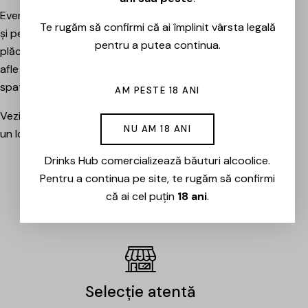
Evenimentele sunt potrivite atât pentru pasionați, cât
Te rugăm să confirmi că ai împlinit vârsta legală
și pentru cei care vor pur și simplu să petreacă o seară
pentru a putea continua.
plăcută între prieteni, să descopere băuturi noi și să
afle mai multe despre cramele sau producătorii din
spatele lor.
AM PESTE 18 ANI
Vezi evenimentele organizate de Drinks Hub și rezervă
NU AM 18 ANI
un loc la următoarea degustare.
Drinks Hub comercializează băuturi alcoolice.
Pentru a continua pe site, te rugăm să confirmi
EVENIMENTE
că ai cel puțin
18 ani
.
Selecție atentă