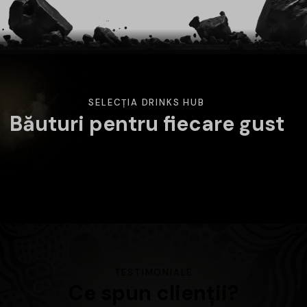
SELECȚIA DRINKS HUB
Băuturi pentru fiecare gust
Am pregătit o selecție variată de băuturi atent alese.
Alege categoria care te interesează și descoperă
produsele disponibile în magazin.
TESTIMONIALE
Ce spun clienții?