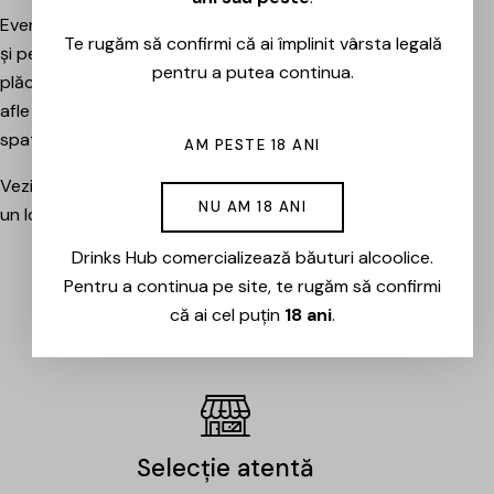
Evenimentele sunt potrivite atât pentru pasionați, cât
Te rugăm să confirmi că ai împlinit vârsta legală
și pentru cei care vor pur și simplu să petreacă o seară
pentru a putea continua.
plăcută între prieteni, să descopere băuturi noi și să
afle mai multe despre cramele sau producătorii din
spatele lor.
AM PESTE 18 ANI
Vezi evenimentele organizate de Drinks Hub și rezervă
NU AM 18 ANI
un loc la următoarea degustare.
Drinks Hub comercializează băuturi alcoolice.
Pentru a continua pe site, te rugăm să confirmi
EVENIMENTE
că ai cel puțin
18 ani
.
Selecție atentă