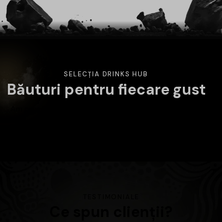
SELECȚIA DRINKS HUB
Băuturi pentru fiecare gust
Am pregătit o selecție variată de băuturi atent alese.
Alege categoria care te interesează și descoperă
produsele disponibile în magazin.
TESTIMONIALE
Ce spun clienții?