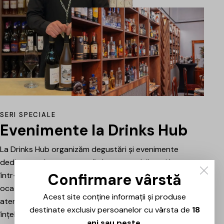
SERI SPECIALE
Evenimente la Drinks Hub
La Drinks Hub organizăm degustări și evenimente
dedicate celor care vor să descopere băuturi bune
Confirmare vârstă
într-o atmosferă relaxată. Fiecare întâlnire este o
ocazie de a explora vinuri, spumante sau alte băuturi
Acest site conține informații și produse
atent alese, prezentate și explicate pe scurt pentru a
destinate exclusiv persoanelor cu vârsta de
18
înțelege mai bine stilul, originea și caracterul fiecăruia.
ani sau peste
.