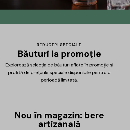
Din No.145 în
DrinksHub
Același proiect, un nume nou, iar ca
REDUCERI SPECIALE
mulțumire ți-am pregătit un mic cadou.
Băuturi la promoție
Explorează selecția de băuturi aflate în promoție și
Află mai multe
profită de prețurile speciale disponibile pentru o
perioadă limitată.
Nou în magazin: bere
artizanală