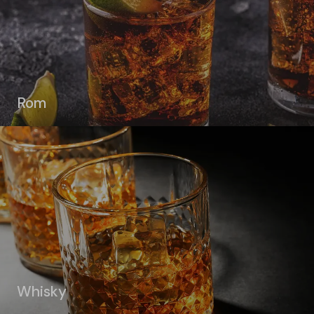
Rom
Whisky