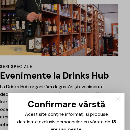
SERI SPECIALE
Evenimente la Drinks Hub
La Drinks Hub organizăm degustări și evenimente
dedicate celor care vor să descopere băuturi bune
Confirmare vârstă
într-o atmosferă relaxată. Fiecare întâlnire este o
ocazie de a explora vinuri, spumante sau alte băuturi
Acest site conține informații și produse
atent alese, prezentate și explicate pe scurt pentru a
destinate exclusiv persoanelor cu vârsta de
18
înțelege mai bine stilul, originea și caracterul fiecăruia.
ani sau peste
.