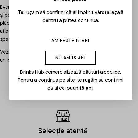
Evenimentele sunt potrivite atât pentru pasionați, cât
Te rugăm să confirmi că ai împlinit vârsta legală
și pentru cei care vor pur și simplu să petreacă o seară
pentru a putea continua.
plăcută între prieteni, să descopere băuturi noi și să
afle mai multe despre cramele sau producătorii din
spatele lor.
AM PESTE 18 ANI
Vezi evenimentele organizate de Drinks Hub și rezervă
NU AM 18 ANI
un loc la următoarea degustare.
Drinks Hub comercializează băuturi alcoolice.
Pentru a continua pe site, te rugăm să confirmi
EVENIMENTE
că ai cel puțin
18 ani
.
Selecție atentă