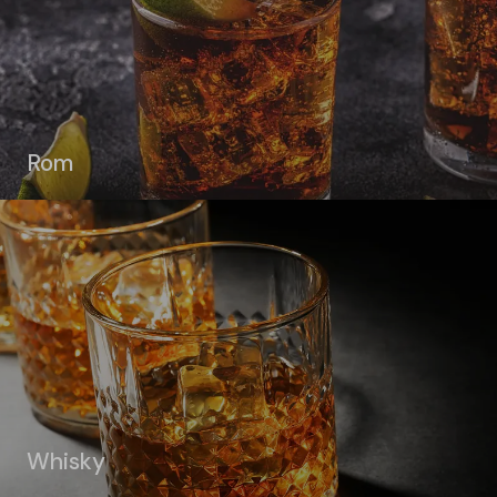
Rom
Whisky