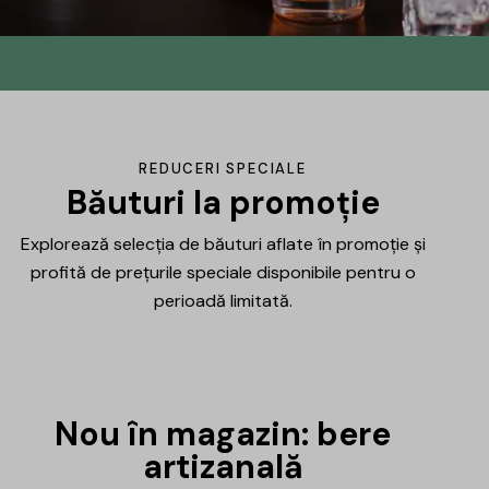
Din No.145 în
DrinksHub
Același proiect, un nume nou, iar ca
REDUCERI SPECIALE
mulțumire ți-am pregătit un mic cadou.
Băuturi la promoție
Explorează selecția de băuturi aflate în promoție și
Află mai multe
profită de prețurile speciale disponibile pentru o
perioadă limitată.
Nou în magazin: bere
artizanală