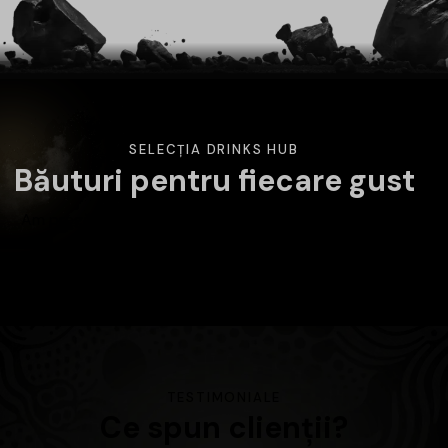
SELECȚIA DRINKS HUB
Băuturi pentru fiecare gust
Am pregătit o selecție variată de băuturi atent alese.
Alege categoria care te interesează și descoperă
produsele disponibile în magazin.
TESTIMONIALE
Ce spun clienții?