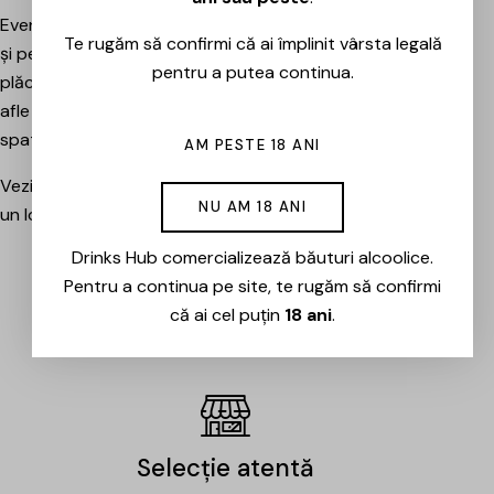
Evenimentele sunt potrivite atât pentru pasionați, cât
Te rugăm să confirmi că ai împlinit vârsta legală
și pentru cei care vor pur și simplu să petreacă o seară
pentru a putea continua.
plăcută între prieteni, să descopere băuturi noi și să
afle mai multe despre cramele sau producătorii din
spatele lor.
AM PESTE 18 ANI
Vezi evenimentele organizate de Drinks Hub și rezervă
NU AM 18 ANI
un loc la următoarea degustare.
Drinks Hub comercializează băuturi alcoolice.
Pentru a continua pe site, te rugăm să confirmi
EVENIMENTE
că ai cel puțin
18 ani
.
Selecție atentă