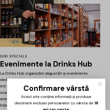
SERI SPECIALE
Evenimente la Drinks Hub
La Drinks Hub organizăm degustări și evenimente
dedicate celor care vor să descopere băuturi bune
Confirmare vârstă
într-o atmosferă relaxată. Fiecare întâlnire este o
ocazie de a explora vinuri, spumante sau alte băuturi
Acest site conține informații și produse
atent alese, prezentate și explicate pe scurt pentru a
destinate exclusiv persoanelor cu vârsta de
18
înțelege mai bine stilul, originea și caracterul fiecăruia.
ani sau peste
.