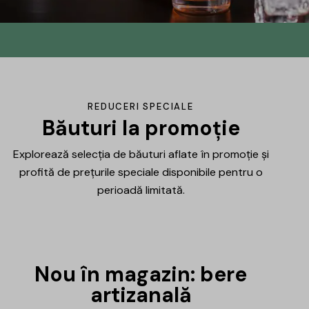
Din No.145 în
DrinksHub
Același proiect, un nume nou, iar ca
REDUCERI SPECIALE
mulțumire ți-am pregătit un mic cadou.
Băuturi la promoție
Explorează selecția de băuturi aflate în promoție și
Află mai multe
profită de prețurile speciale disponibile pentru o
perioadă limitată.
Nou în magazin: bere
artizanală