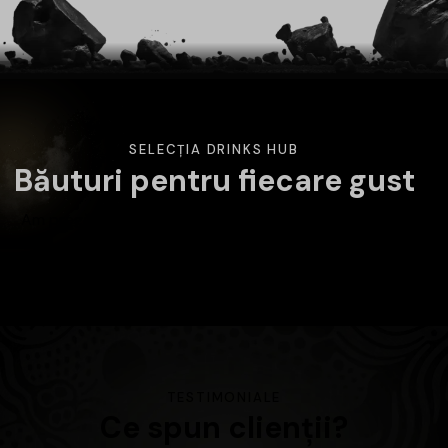
SELECȚIA DRINKS HUB
Băuturi pentru fiecare gust
Am pregătit o selecție variată de băuturi atent alese.
Alege categoria care te interesează și descoperă
produsele disponibile în magazin.
TESTIMONIALE
Ce spun clienții?