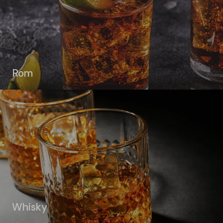
Rom
Whisky