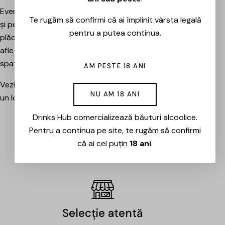
Evenimentele sunt potrivite atât pentru pasionați, cât
Te rugăm să confirmi că ai împlinit vârsta legală
și pentru cei care vor pur și simplu să petreacă o seară
pentru a putea continua.
plăcută între prieteni, să descopere băuturi noi și să
afle mai multe despre cramele sau producătorii din
spatele lor.
AM PESTE 18 ANI
Vezi evenimentele organizate de Drinks Hub și rezervă
NU AM 18 ANI
un loc la următoarea degustare.
Drinks Hub comercializează băuturi alcoolice.
Pentru a continua pe site, te rugăm să confirmi
EVENIMENTE
că ai cel puțin
18 ani
.
Selecție atentă