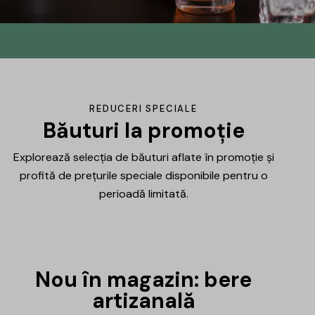
Din No.145 în
DrinksHub
Același proiect, un nume nou, iar ca
REDUCERI SPECIALE
mulțumire ți-am pregătit un mic cadou.
Băuturi la promoție
Explorează selecția de băuturi aflate în promoție și
Află mai multe
profită de prețurile speciale disponibile pentru o
perioadă limitată.
Nou în magazin: bere
artizanală