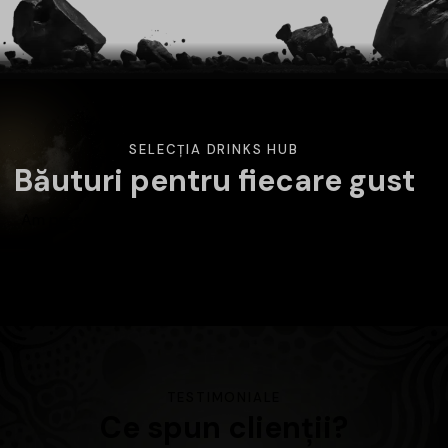
SELECȚIA DRINKS HUB
Băuturi pentru fiecare gust
Am pregătit o selecție variată de băuturi atent alese.
Alege categoria care te interesează și descoperă
produsele disponibile în magazin.
TESTIMONIALE
Ce spun clienții?