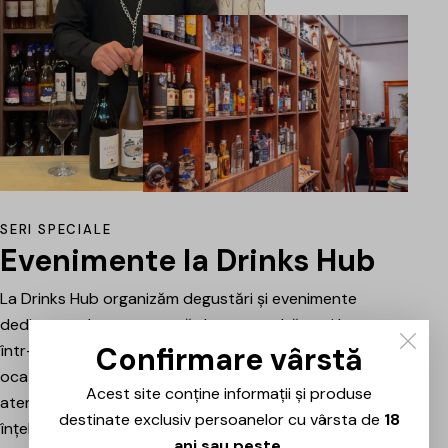
SERI SPECIALE
Evenimente la Drinks Hub
La Drinks Hub organizăm degustări și evenimente
dedicate celor care vor să descopere băuturi bune
Confirmare vârstă
într-o atmosferă relaxată. Fiecare întâlnire este o
ocazie de a explora vinuri, spumante sau alte băuturi
Acest site conține informații și produse
atent alese, prezentate și explicate pe scurt pentru a
destinate exclusiv persoanelor cu vârsta de
18
înțelege mai bine stilul, originea și caracterul fiecăruia.
ani sau peste
.