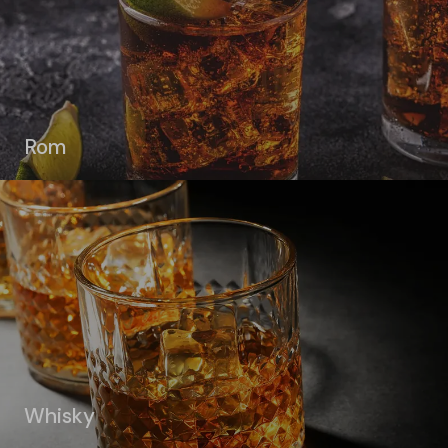
Rom
Whisky