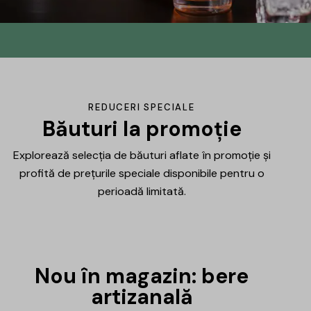
Din No.145 în
DrinksHub
Același proiect, un nume nou, iar ca
REDUCERI SPECIALE
mulțumire ți-am pregătit un mic cadou.
Băuturi la promoție
Explorează selecția de băuturi aflate în promoție și
Află mai multe
profită de prețurile speciale disponibile pentru o
perioadă limitată.
Nou în magazin: bere
artizanală