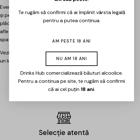
Evenimentele sunt potrivite atât pentru pasionați, cât
Te rugăm să confirmi că ai împlinit vârsta legală
și pentru cei care vor pur și simplu să petreacă o seară
pentru a putea continua.
plăcută între prieteni, să descopere băuturi noi și să
afle mai multe despre cramele sau producătorii din
spatele lor.
AM PESTE 18 ANI
Vezi evenimentele organizate de Drinks Hub și rezervă
NU AM 18 ANI
un loc la următoarea degustare.
Drinks Hub comercializează băuturi alcoolice.
Pentru a continua pe site, te rugăm să confirmi
EVENIMENTE
că ai cel puțin
18 ani
.
Selecție atentă