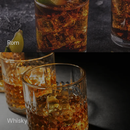
Rom
Whisky