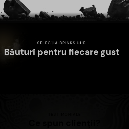
SELECȚIA DRINKS HUB
Băuturi pentru fiecare gust
Am pregătit o selecție variată de băuturi atent alese.
Alege categoria care te interesează și descoperă
produsele disponibile în magazin.
TESTIMONIALE
Ce spun clienții?