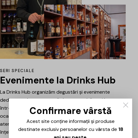
SERI SPECIALE
Evenimente la Drinks Hub
La Drinks Hub organizăm degustări și evenimente
dedicate celor care vor să descopere băuturi bune
Confirmare vârstă
într-o atmosferă relaxată. Fiecare întâlnire este o
ocazie de a explora vinuri, spumante sau alte băuturi
Acest site conține informații și produse
atent alese, prezentate și explicate pe scurt pentru a
destinate exclusiv persoanelor cu vârsta de
18
înțelege mai bine stilul, originea și caracterul fiecăruia.
ani sau peste
.