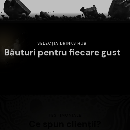
SELECȚIA DRINKS HUB
Băuturi pentru fiecare gust
Am pregătit o selecție variată de băuturi atent alese.
Alege categoria care te interesează și descoperă
produsele disponibile în magazin.
TESTIMONIALE
Ce spun clienții?