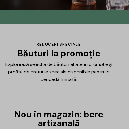
Din No.145 în
DrinksHub
Același proiect, un nume nou, iar ca
REDUCERI SPECIALE
mulțumire ți-am pregătit un mic cadou.
Băuturi la promoție
Explorează selecția de băuturi aflate în promoție și
Află mai multe
profită de prețurile speciale disponibile pentru o
perioadă limitată.
Nou în magazin: bere
artizanală