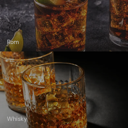
Rom
Whisky