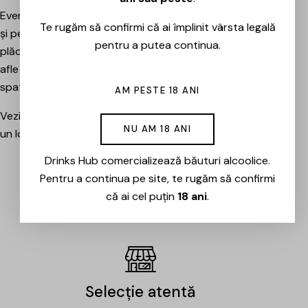
Evenimentele sunt potrivite atât pentru pasionați, cât
Te rugăm să confirmi că ai împlinit vârsta legală
și pentru cei care vor pur și simplu să petreacă o seară
pentru a putea continua.
plăcută între prieteni, să descopere băuturi noi și să
afle mai multe despre cramele sau producătorii din
spatele lor.
AM PESTE 18 ANI
Vezi evenimentele organizate de Drinks Hub și rezervă
NU AM 18 ANI
un loc la următoarea degustare.
Drinks Hub comercializează băuturi alcoolice.
Pentru a continua pe site, te rugăm să confirmi
EVENIMENTE
că ai cel puțin
18 ani
.
Selecție atentă