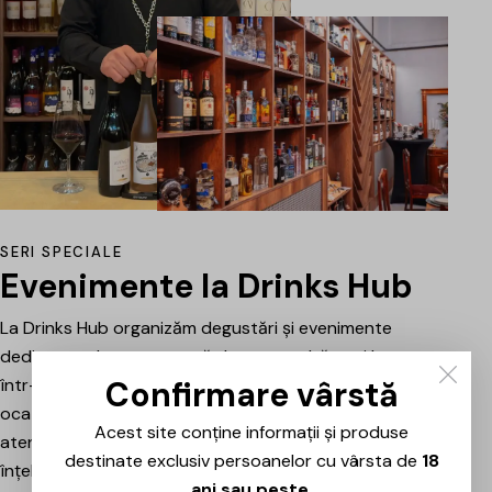
SERI SPECIALE
Evenimente la Drinks Hub
La Drinks Hub organizăm degustări și evenimente
dedicate celor care vor să descopere băuturi bune
Confirmare vârstă
într-o atmosferă relaxată. Fiecare întâlnire este o
ocazie de a explora vinuri, spumante sau alte băuturi
Acest site conține informații și produse
atent alese, prezentate și explicate pe scurt pentru a
destinate exclusiv persoanelor cu vârsta de
18
înțelege mai bine stilul, originea și caracterul fiecăruia.
ani sau peste
.