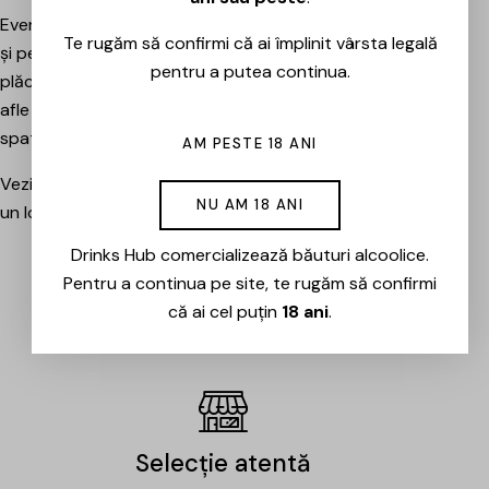
Evenimentele sunt potrivite atât pentru pasionați, cât
Te rugăm să confirmi că ai împlinit vârsta legală
și pentru cei care vor pur și simplu să petreacă o seară
pentru a putea continua.
plăcută între prieteni, să descopere băuturi noi și să
afle mai multe despre cramele sau producătorii din
spatele lor.
AM PESTE 18 ANI
Vezi evenimentele organizate de Drinks Hub și rezervă
NU AM 18 ANI
un loc la următoarea degustare.
Drinks Hub comercializează băuturi alcoolice.
Pentru a continua pe site, te rugăm să confirmi
EVENIMENTE
că ai cel puțin
18 ani
.
Selecție atentă