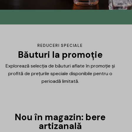
Din No.145 în
DrinksHub
Același proiect, un nume nou, iar ca
REDUCERI SPECIALE
mulțumire ți-am pregătit un mic cadou.
Băuturi la promoție
Explorează selecția de băuturi aflate în promoție și
Află mai multe
profită de prețurile speciale disponibile pentru o
perioadă limitată.
Nou în magazin: bere
artizanală