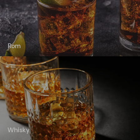
Rom
Whisky