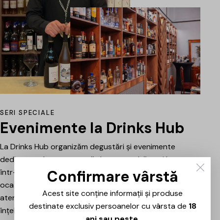
SERI SPECIALE
Evenimente la Drinks Hub
La Drinks Hub organizăm degustări și evenimente
dedicate celor care vor să descopere băuturi bune
Confirmare vârstă
într-o atmosferă relaxată. Fiecare întâlnire este o
ocazie de a explora vinuri, spumante sau alte băuturi
Acest site conține informații și produse
atent alese, prezentate și explicate pe scurt pentru a
destinate exclusiv persoanelor cu vârsta de
18
înțelege mai bine stilul, originea și caracterul fiecăruia.
ani sau peste
.