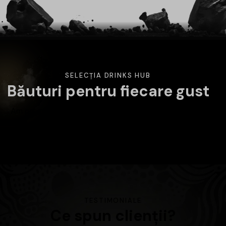
SELECȚIA DRINKS HUB
Băuturi pentru fiecare gust
Am pregătit o selecție variată de băuturi atent alese.
Alege categoria care te interesează și descoperă
produsele disponibile în magazin.
TESTIMONIALE
Ce spun clienții?