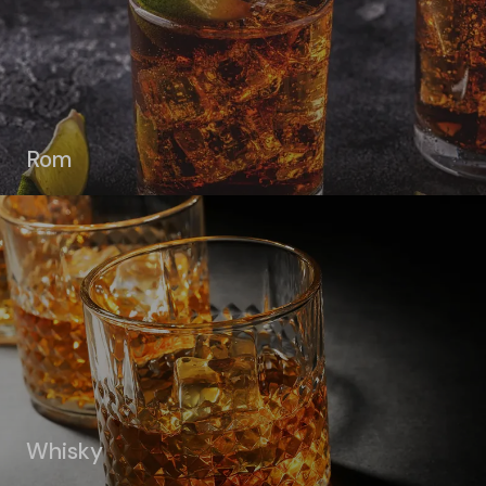
Rom
Whisky