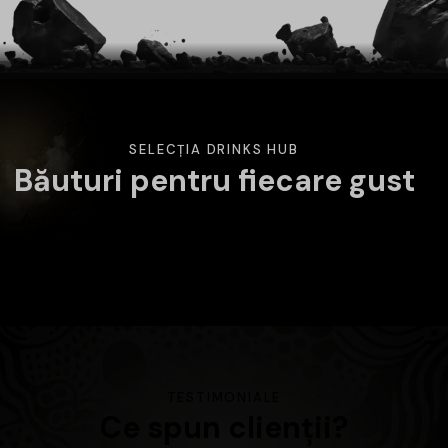
SELECȚIA DRINKS HUB
Băuturi pentru fiecare gust
Am pregătit o selecție variată de băuturi atent alese.
Alege categoria care te interesează și descoperă
produsele disponibile în magazin.
TESTIMONIALE
Ce spun clienții?