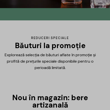
Din No.145 în
DrinksHub
Același proiect, un nume nou, iar ca
REDUCERI SPECIALE
mulțumire ți-am pregătit un mic cadou.
Băuturi la promoție
Explorează selecția de băuturi aflate în promoție și
Află mai multe
profită de prețurile speciale disponibile pentru o
perioadă limitată.
Nou în magazin: bere
artizanală