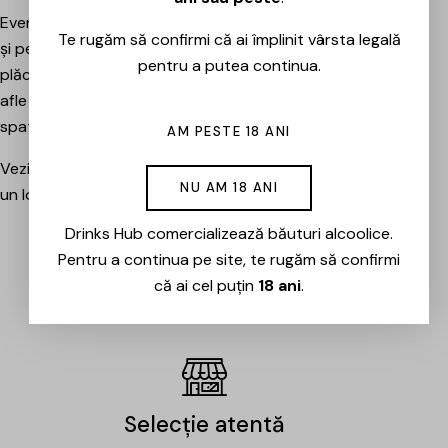
Evenimentele sunt potrivite atât pentru pasionați, cât
Te rugăm să confirmi că ai împlinit vârsta legală
și pentru cei care vor pur și simplu să petreacă o seară
pentru a putea continua.
plăcută între prieteni, să descopere băuturi noi și să
afle mai multe despre cramele sau producătorii din
spatele lor.
AM PESTE 18 ANI
Vezi evenimentele organizate de Drinks Hub și rezervă
NU AM 18 ANI
un loc la următoarea degustare.
Drinks Hub comercializează băuturi alcoolice.
Pentru a continua pe site, te rugăm să confirmi
EVENIMENTE
că ai cel puțin
18 ani
.
Selecție atentă