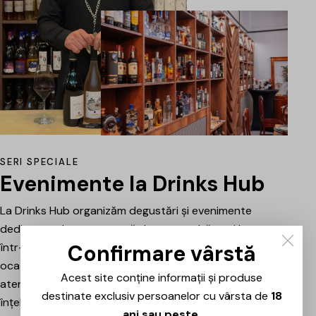
SERI SPECIALE
Evenimente la Drinks Hub
La Drinks Hub organizăm degustări și evenimente
dedicate celor care vor să descopere băuturi bune
Confirmare vârstă
într-o atmosferă relaxată. Fiecare întâlnire este o
ocazie de a explora vinuri, spumante sau alte băuturi
Acest site conține informații și produse
atent alese, prezentate și explicate pe scurt pentru a
destinate exclusiv persoanelor cu vârsta de
18
înțelege mai bine stilul, originea și caracterul fiecăruia.
ani sau peste
.