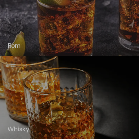
Rom
Whisky