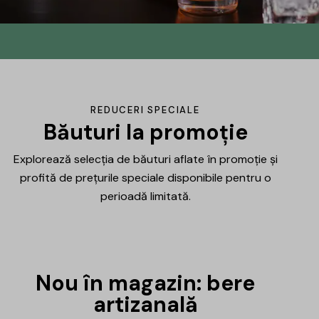
Din No.145 în
DrinksHub
Același proiect, un nume nou, iar ca
REDUCERI SPECIALE
mulțumire ți-am pregătit un mic cadou.
Băuturi la promoție
Explorează selecția de băuturi aflate în promoție și
Află mai multe
profită de prețurile speciale disponibile pentru o
perioadă limitată.
Nou în magazin: bere
artizanală