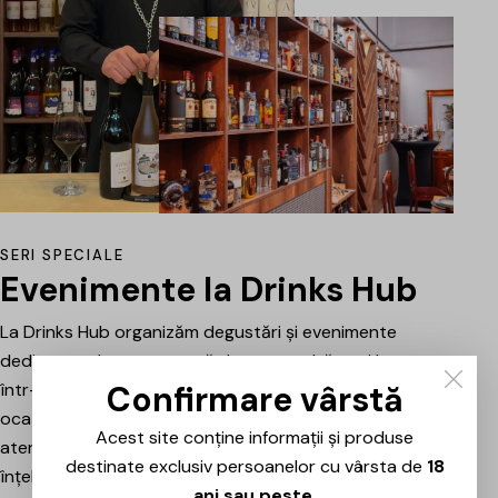
SERI SPECIALE
Evenimente la Drinks Hub
La Drinks Hub organizăm degustări și evenimente
dedicate celor care vor să descopere băuturi bune
Confirmare vârstă
într-o atmosferă relaxată. Fiecare întâlnire este o
ocazie de a explora vinuri, spumante sau alte băuturi
Acest site conține informații și produse
atent alese, prezentate și explicate pe scurt pentru a
destinate exclusiv persoanelor cu vârsta de
18
înțelege mai bine stilul, originea și caracterul fiecăruia.
ani sau peste
.