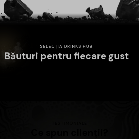
SELECȚIA DRINKS HUB
Băuturi pentru fiecare gust
Am pregătit o selecție variată de băuturi atent alese.
Alege categoria care te interesează și descoperă
produsele disponibile în magazin.
TESTIMONIALE
Ce spun clienții?