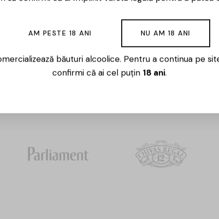
AM PESTE 18 ANI
NU AM 18 ANI
Whisky
mercializează băuturi alcoolice. Pentru a continua pe sit
confirmi că ai cel puțin
18 ani
.