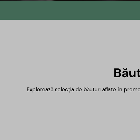
Din
No.145 î
DrinksH
Băut
b
Explorează selecția de băuturi aflate în promoț
Același proiect, un nume nou, iar 
mulțumire ți-am pregătit un mic
cadou.