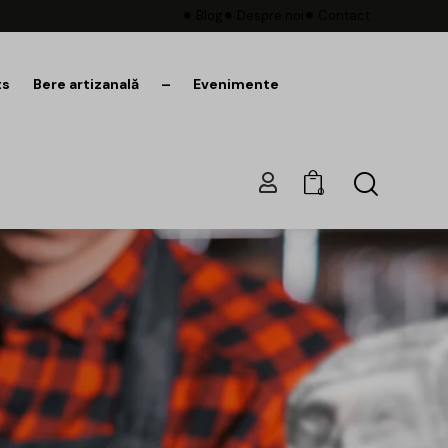
Blog
Despre noi
Contact
ts
Bere artizanală
–
Evenimente
0