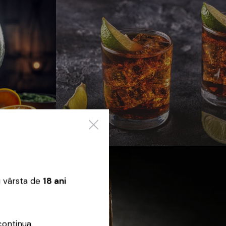
Rom
u vârsta de
18 ani
continua.