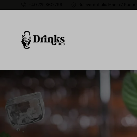
+40 725 860 799
Bulevardul Iuliu Maniu 7, Bucur