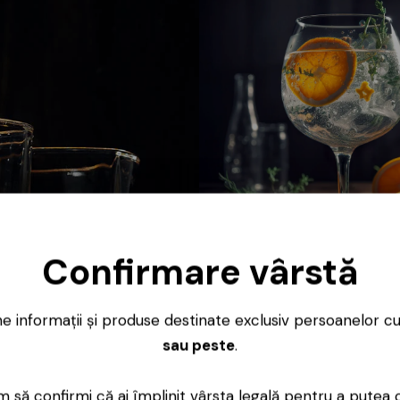
Gin
Confirmare vârstă
ne informații și produse destinate exclusiv persoanelor c
sau peste
.
 să confirmi că ai împlinit vârsta legală pentru a putea 