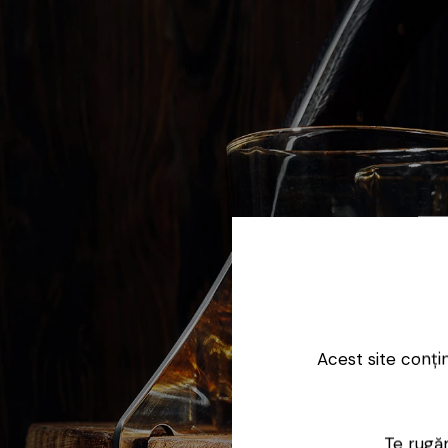
Acest site conți
Te rugăm