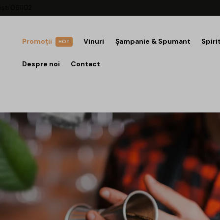
ești 061102
Promoții
Vinuri
Șampanie & Spumant
Spiri
HOT
Despre noi
Contact