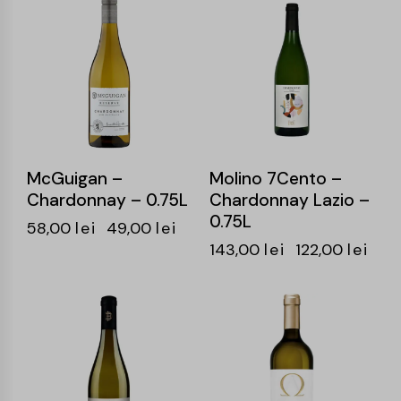
-16%
-15%
McGuigan –
Molino 7Cento –
Chardonnay – 0.75L
Chardonnay Lazio –
0.75L
58,00
lei
49,00
lei
143,00
lei
122,00
lei
-21%
-20%