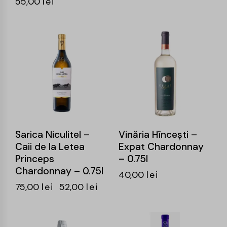
55,00
lei
-31%
Sarica Niculitel –
Vinăria Hîncești –
Caii de la Letea
Expat Chardonnay
Princeps
– 0.75l
Chardonnay – 0.75l
40,00
lei
75,00
lei
52,00
lei