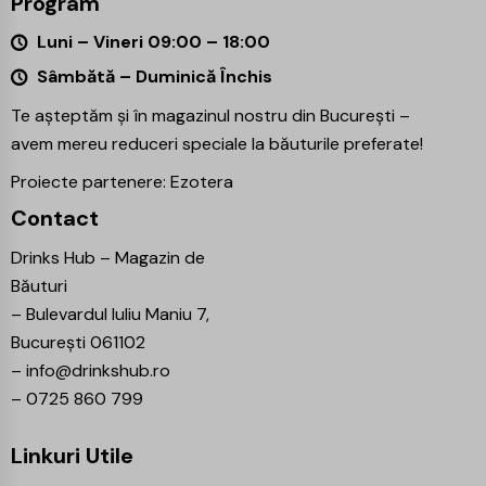
Program
Luni – Vineri 09:00 – 18:00
Sâmbătă – Duminică Închis
Te așteptăm și în magazinul nostru din București –
avem mereu reduceri speciale la băuturile preferate!
Proiecte partenere:
Ezotera
Contact
Drinks Hub – Magazin de
Băuturi
–
Bulevardul Iuliu Maniu 7,
București 061102
–
info@drinkshub.ro
–
0725 860 799
Linkuri Utile