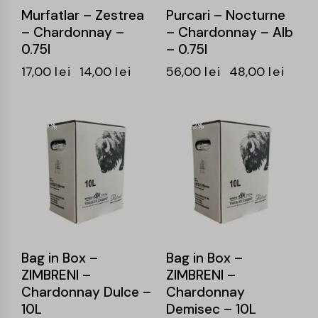
Murfatlar – Zestrea
Purcari – Nocturne
– Chardonnay –
– Chardonnay – Alb
0.75l
– 0.75l
17,00
lei
14,00
lei
56,00
lei
48,00
lei
-9%
-12%
Bag in Box –
Bag in Box –
ZIMBRENI –
ZIMBRENI –
Chardonnay Dulce –
Chardonnay
10L
Demisec – 10L