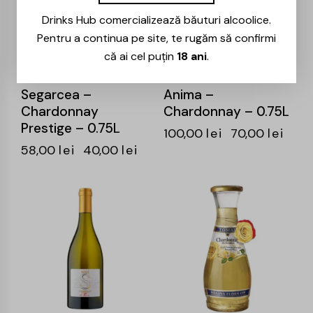
Drinks Hub comercializează băuturi alcoolice.
Pentru a continua pe site, te rugăm să confirmi
că ai cel puțin
18 ani
.
Domeniul Coroanei
Aurelia Visinescu –
Segarcea –
Anima –
Chardonnay
Chardonnay – 0.75L
Prestige – 0.75L
100,00
lei
70,00
lei
58,00
lei
40,00
lei