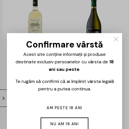
-25%
-25%
Confirmare vârstă
Acest site conține informații și produse
Villa Carrisi –
Crama Recas – La
destinate exclusiv persoanelor cu vârsta de
18
Chardonnay – 0.75L
Stejari Chardonnay
ani sau peste
.
– 0.75L
52,00
lei
39,00
lei
270,00
lei
Te rugăm să confirmi că ai împlinit vârsta legală
202,00
lei
pentru a putea continua.
-31%
-30%
AM PESTE 18 ANI
NU AM 18 ANI