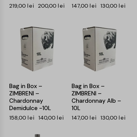
219,00
lei
200,00
lei
147,00
lei
130,00
lei
-11%
-12%
Bag in Box –
Bag in Box –
ZIMBRENI –
ZIMBRENI –
Chardonnay
Chardonnay Alb –
Demidulce -10L
10L
158,00
lei
140,00
lei
147,00
lei
130,00
lei