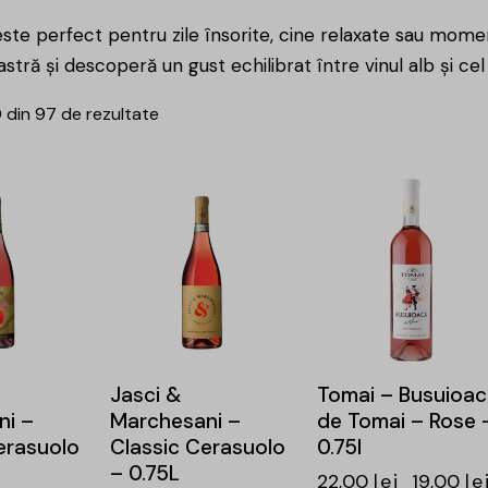
este perfect pentru zile însorite, cine relaxate sau momen
astră și descoperă un gust echilibrat între vinul alb și cel
0 din 97 de rezultate
-14%
Jasci &
Tomai – Busuioa
ni –
Marchesani –
de Tomai – Rose 
erasuolo
Classic Cerasuolo
0.75l
– 0.75L
22,00
lei
19,00
le