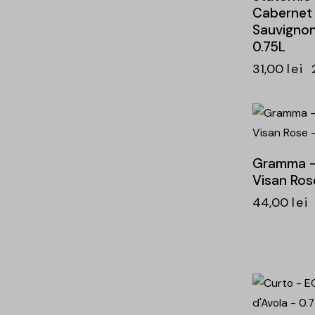
Cabernet
Sauvignon
0.75L
31,00
lei
-25%
Gramma –
Visan Ros
44,00
lei
-15%