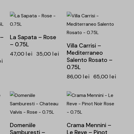
-26%
-24%
 –
La Sapata – Rose
– 0.75L
Villa Carrisi –
Mediterraneo
47,00
lei
35,00
lei
Salento Rosato –
ei
0.75L
86,00
lei
65,00
lei
-25%
-25%
Domeniile
Crama Mennini –
Samburesti –
Le Reve – Pinot