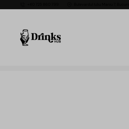
+40 725 860 799
Bulevardul Iuliu Maniu 7, Bucur