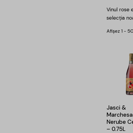
Vinul rose 
selecția no
Afișez 1 - 5
Jasci &
Marchesa
Nerube C
– 0.75L