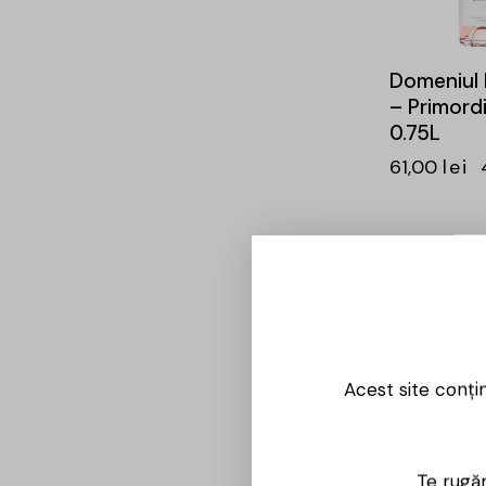
Domeniul
– Primord
0.75L
61,00
lei
-25%
Acest site conți
Domeniile
Te rugăm