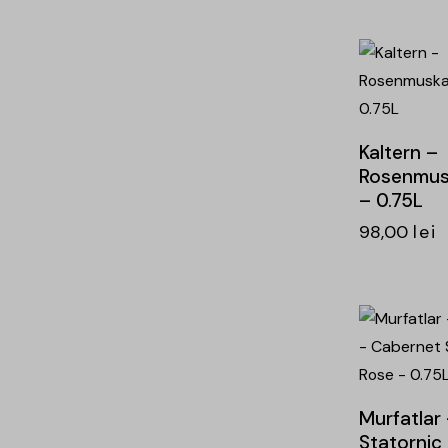
-24%
Kaltern –
Rosenmusk
– 0.75L
98,00
lei
-26%
Murfatlar
Statornic