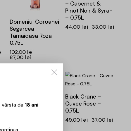
– Cabernet &
Pinot Noir & Syrah
– 0.75L
Domeniul Coroanei
44,00
lei
33,00
lei
Segarcea –
Tamaioasa Roza –
0.75L
ei
102,00
lei
87,00
lei
-24%
-24%
Black Crane –
Cuvee Rose –
Chateau Vartely –
u vârsta de
18 ani
0.75L
Individo – Rara
–
Neagra Rose –
49,00
lei
37,00
lei
0.75L
continua.