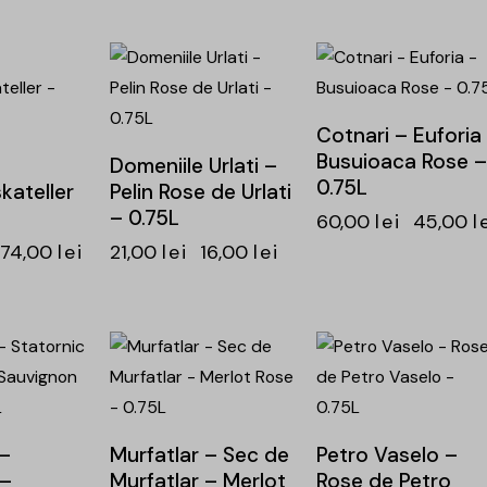
-24%
-25%
Cotnari – Euforia
Busuioaca Rose –
Domeniile Urlati –
0.75L
ateller
Pelin Rose de Urlati
– 0.75L
60,00
lei
45,00
l
74,00
lei
21,00
lei
16,00
lei
-25%
-26%
 –
Murfatlar – Sec de
Petro Vaselo –
 –
Murfatlar – Merlot
Rose de Petro