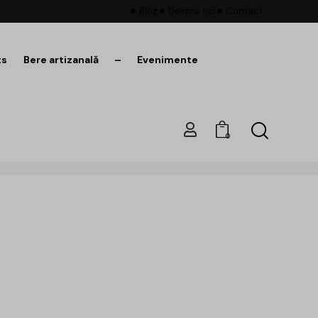
Blog
Despre noi
Contact
ts
Bere artizanală
–
Evenimente
0