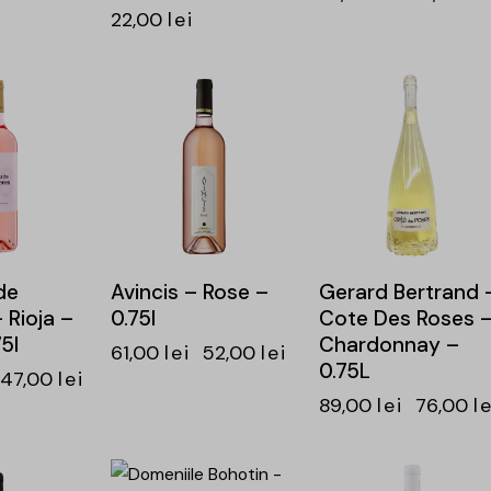
22,00
lei
-15%
-15%
de
Avincis – Rose –
Gerard Bertrand 
 Rioja –
0.75l
Cote Des Roses 
5l
Chardonnay –
61,00
lei
52,00
lei
0.75L
47,00
lei
89,00
lei
76,00
le
-21%
-20%