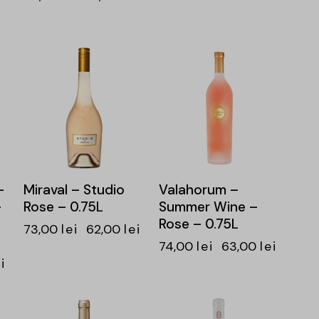
-15%
-15%
–
Miraval – Studio
Valahorum –
–
Rose – 0.75L
Summer Wine –
Rose – 0.75L
73,00
lei
62,00
lei
74,00
lei
63,00
lei
i
-20%
-18%