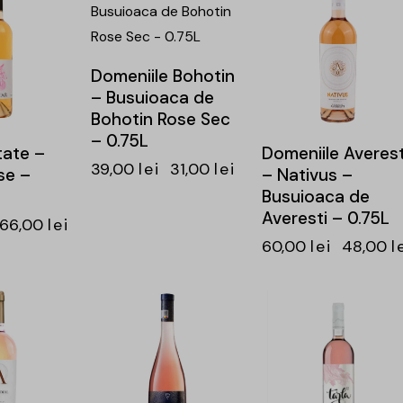
Domeniile Bohotin
– Busuioaca de
Bohotin Rose Sec
– 0.75L
tate –
Domeniile Averest
39,00
lei
31,00
lei
se –
– Nativus –
Busuioaca de
Averesti – 0.75L
66,00
lei
60,00
lei
48,00
l
-19%
-24%