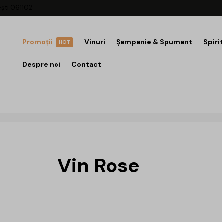
ești 061102
Promoții
Vinuri
Șampanie & Spumant
Spiri
HOT
Despre noi
Contact
Vin Rose