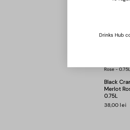
– Diamon
Selction –
Busuioac
Averesti 
0.75L
Drinks Hub co
73,00
lei
-24%
Black Cra
Merlot Ro
0.75L
38,00
lei