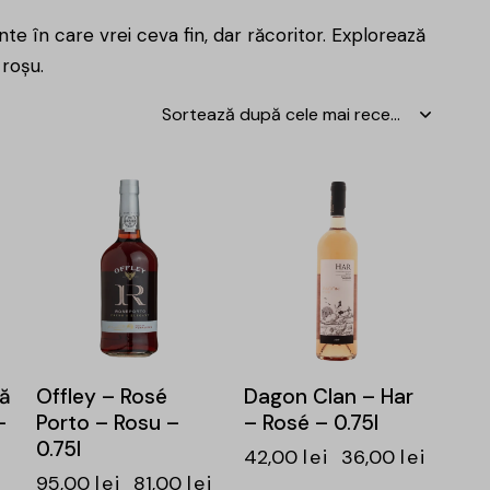
te în care vrei ceva fin, dar răcoritor. Explorează
 roșu.
-15%
-14%
că
Offley – Rosé
Dagon Clan – Har
–
Porto – Rosu –
– Rosé – 0.75l
0.75l
42,00
lei
36,00
lei
i
95,00
lei
81,00
lei