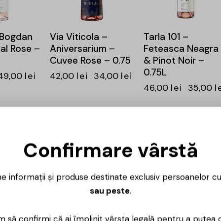
 Bogdan
Via Viticola –
Tarla 101 –
ial Rose –
Aniversarium –
Feteasca Neagra
Cuvee Rose – 0.75
& Pinot Noir –
0.75L
49,00
lei
42,00
lei
34,00
lei
46,00
lei
35,00
l
-25%
-25%
Confirmare vârstă
ne informații și produse destinate exclusiv persoanelor c
Chateau Vartely 
sau peste
.
Individo –
Cabernet
 Averesti
Domeniile Averesti
 să confirmi că ai împlinit vârsta legală pentru a putea 