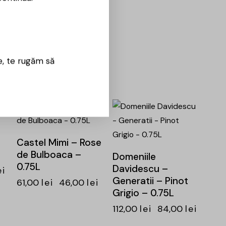
49,00
lei
37,00
lei
ei
e, te rugăm să
-25%
-25%
Castel Mimi – Rose
de Bulboaca –
Domeniile
0.75L
Davidescu –
ei
Generatii – Pinot
61,00
lei
46,00
lei
Grigio – 0.75L
112,00
lei
84,00
lei