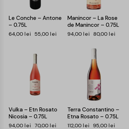
Le Conche – Antone
Manincor – La Rose
– 0.75L
de Manincor – 0.75L
64,00
lei
55,00
lei
94,00
lei
80,00
lei
-26%
-15%
Vulka – Etn Rosato
Terra Constantino –
Nicosia – 0.75L
Etna Rosato – 0.75L
94,00
lei
70,00
lei
112,00
lei
95,00
lei