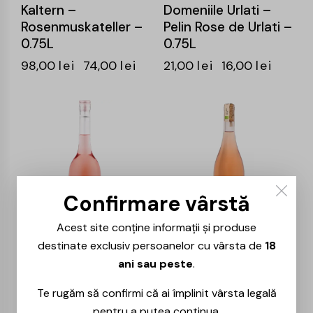
Kaltern –
Domeniile Urlati –
Rosenmuskateller –
Pelin Rose de Urlati –
0.75L
0.75L
98,00
lei
74,00
lei
21,00
lei
16,00
lei
-25%
-26%
Confirmare vârstă
Acest site conține informații și produse
destinate exclusiv persoanelor cu vârsta de
18
Cotnari – Euforia –
La Sapata – Rose –
ani sau peste
.
Busuioaca Rose –
0.75L
0.75L
47,00
lei
35,00
lei
Te rugăm să confirmi că ai împlinit vârsta legală
60,00
lei
45,00
lei
pentru a putea continua.