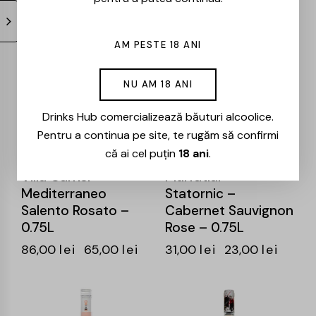
AM PESTE 18 ANI
-24%
-26%
NU AM 18 ANI
Drinks Hub comercializează băuturi alcoolice.
Pentru a continua pe site, te rugăm să confirmi
că ai cel puțin
18 ani
.
Villa Carrisi –
Murfatlar –
Mediterraneo
Statornic –
Salento Rosato –
Cabernet Sauvignon
0.75L
Rose – 0.75L
86,00
lei
65,00
lei
31,00
lei
23,00
lei
-25%
-26%