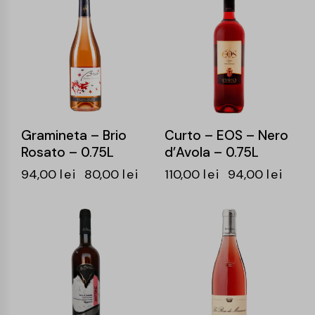
-15%
-15%
Gramineta – Brio
Curto – EOS – Nero
Rosato – 0.75L
d’Avola – 0.75L
94,00
lei
80,00
lei
110,00
lei
94,00
lei
-14%
-15%