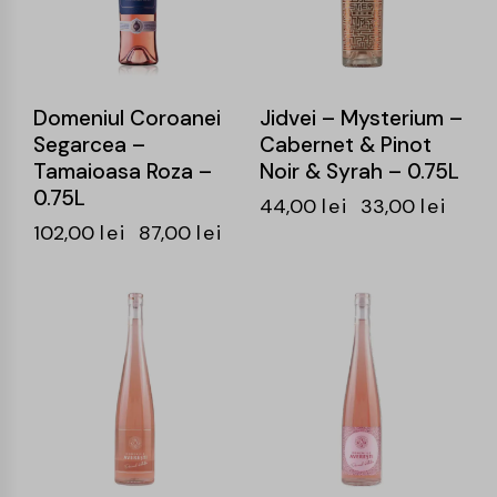
Domeniul Coroanei
Jidvei – Mysterium –
Segarcea –
Cabernet & Pinot
Tamaioasa Roza –
Noir & Syrah – 0.75L
0.75L
44,00
lei
33,00
lei
102,00
lei
87,00
lei
-25%
-25%