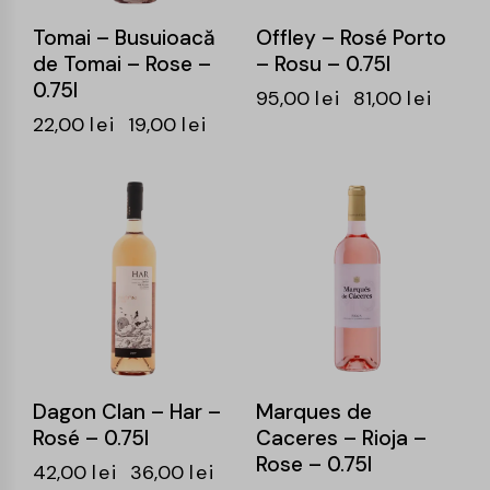
Tomai – Busuioacă
Offley – Rosé Porto
de Tomai – Rose –
– Rosu – 0.75l
0.75l
95,00
lei
81,00
lei
22,00
lei
19,00
lei
-14%
-15%
Dagon Clan – Har –
Marques de
Rosé – 0.75l
Caceres – Rioja –
Rose – 0.75l
42,00
lei
36,00
lei