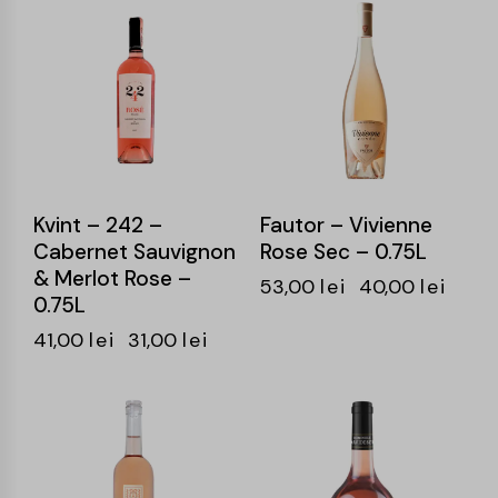
-24%
-25%
Kvint – 242 –
Fautor – Vivienne
Cabernet Sauvignon
Rose Sec – 0.75L
& Merlot Rose –
53,00
lei
40,00
lei
0.75L
41,00
lei
31,00
lei
-25%
-25%