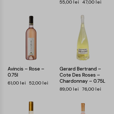
55,00
lei
47,00
lei
-15%
-15%
Avincis – Rose –
Gerard Bertrand –
0.75l
Cote Des Roses –
Chardonnay – 0.75L
61,00
lei
52,00
lei
89,00
lei
76,00
lei
-15%
-15%