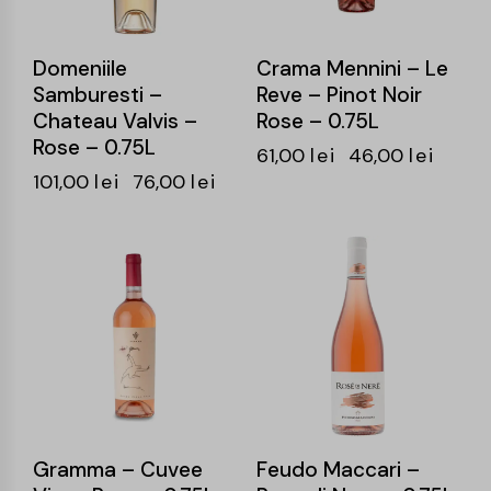
Domeniile
Crama Mennini – Le
Samburesti –
Reve – Pinot Noir
Chateau Valvis –
Rose – 0.75L
Rose – 0.75L
61,00
lei
46,00
lei
101,00
lei
76,00
lei
-25%
-25%
Gramma – Cuvee
Feudo Maccari –