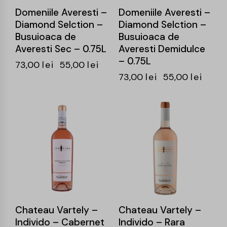
Domeniile Averesti –
Domeniile Averesti –
Diamond Selction –
Diamond Selction –
Busuioaca de
Busuioaca de
Averesti Sec – 0.75L
Averesti Demidulce
– 0.75L
73,00
lei
55,00
lei
73,00
lei
55,00
lei
-25%
-24%
Chateau Vartely –
Chateau Vartely –
Individo – Cabernet
Individo – Rara