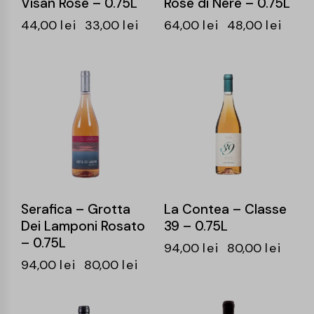
Visan Rose – 0.75L
Rose di Nere – 0.75L
44,00
lei
33,00
lei
64,00
lei
48,00
lei
-15%
-15%
Serafica – Grotta
La Contea – Classe
Dei Lamponi Rosato
39 – 0.75L
– 0.75L
94,00
lei
80,00
lei
94,00
lei
80,00
lei