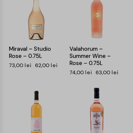
Miraval – Studio
Valahorum –
Rose – 0.75L
Summer Wine –
Rose – 0.75L
73,00
lei
62,00
lei
74,00
lei
63,00
lei
-15%
-21%