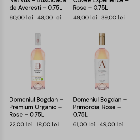
Nativus – Busuioaca
Cuvee Experience –
de Averesti – 0.75L
Rose – 0.75L
60,00
lei
48,00
lei
49,00
lei
39,00
lei
-18%
-20%
Domeniul Bogdan –
Domeniul Bogdan –
Premium Organic –
Primordial Rose –
Rose – 0.75L
0.75L
22,00
lei
18,00
lei
61,00
lei
49,00
lei