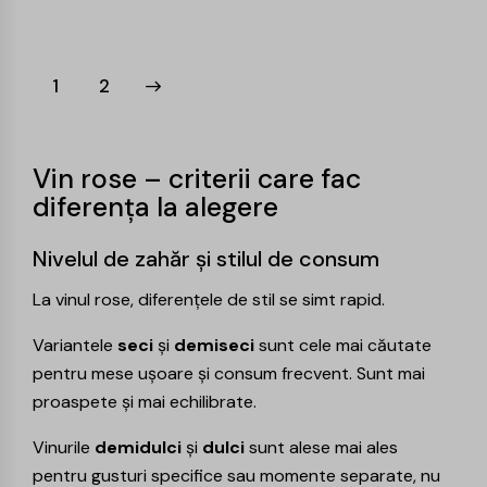
→
1
2
Vin rose – criterii care fac
diferența la alegere
Nivelul de zahăr și stilul de consum
La vinul rose, diferențele de stil se simt rapid.
Variantele
seci
și
demiseci
sunt cele mai căutate
pentru mese ușoare și consum frecvent. Sunt mai
proaspete și mai echilibrate.
Vinurile
demidulci
și
dulci
sunt alese mai ales
pentru gusturi specifice sau momente separate, nu