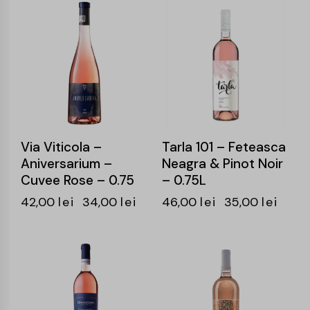
-19%
-24%
Via Viticola –
Tarla 101 – Feteasca
Aniversarium –
Neagra & Pinot Noir
Cuvee Rose – 0.75
– 0.75L
42,00
lei
34,00
lei
46,00
lei
35,00
lei
-15%
-25%