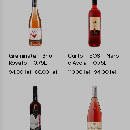
-15%
-15%
Gramineta – Brio
Curto – EOS – Nero
Rosato – 0.75L
d’Avola – 0.75L
94,00
lei
80,00
lei
110,00
lei
94,00
lei
-14%
-15%