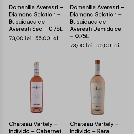
Domeniile Averesti –
Domeniile Averesti –
Diamond Selction –
Diamond Selction –
Busuioaca de
Busuioaca de
Averesti Sec – 0.75L
Averesti Demidulce
– 0.75L
73,00
lei
55,00
lei
73,00
lei
55,00
lei
-25%
-24%
Chateau Vartely –
Chateau Vartely –
Individo – Cabernet
Individo – Rara