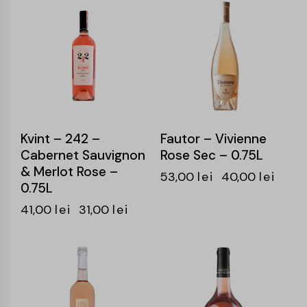
-24%
-25%
Kvint – 242 –
Fautor – Vivienne
Cabernet Sauvignon
Rose Sec – 0.75L
& Merlot Rose –
53,00
lei
40,00
lei
0.75L
41,00
lei
31,00
lei
-25%
-25%