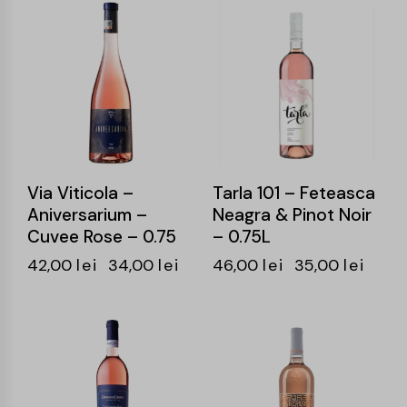
-19%
-24%
Via Viticola –
Tarla 101 – Feteasca
Aniversarium –
Neagra & Pinot Noir
Cuvee Rose – 0.75
– 0.75L
42,00
lei
34,00
lei
46,00
lei
35,00
lei
-15%
-25%