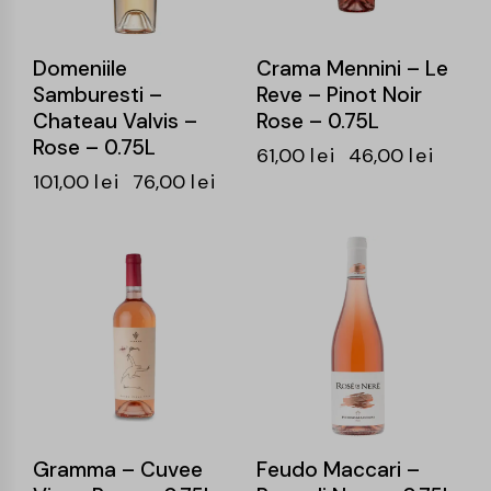
Domeniile
Crama Mennini – Le
Samburesti –
Reve – Pinot Noir
Chateau Valvis –
Rose – 0.75L
Rose – 0.75L
61,00
lei
46,00
lei
101,00
lei
76,00
lei
-25%
-25%
Gramma – Cuvee
Feudo Maccari –