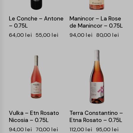
Le Conche – Antone
Manincor – La Rose
– 0.75L
de Manincor – 0.75L
64,00
lei
55,00
lei
94,00
lei
80,00
lei
-26%
-15%
Vulka – Etn Rosato
Terra Constantino –
Nicosia – 0.75L
Etna Rosato – 0.75L
94,00
lei
70,00
lei
112,00
lei
95,00
lei