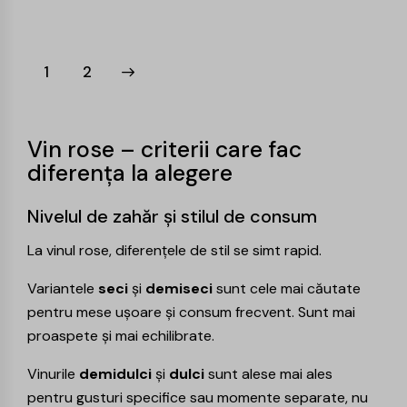
→
1
2
Vin rose – criterii care fac
diferența la alegere
Nivelul de zahăr și stilul de consum
La vinul rose, diferențele de stil se simt rapid.
Variantele
seci
și
demiseci
sunt cele mai căutate
pentru mese ușoare și consum frecvent. Sunt mai
proaspete și mai echilibrate.
Vinurile
demidulci
și
dulci
sunt alese mai ales
pentru gusturi specifice sau momente separate, nu