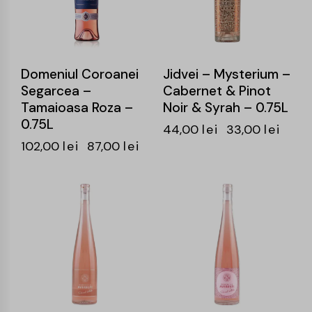
Domeniul Coroanei
Jidvei – Mysterium –
Segarcea –
Cabernet & Pinot
Tamaioasa Roza –
Noir & Syrah – 0.75L
0.75L
44,00
lei
33,00
lei
102,00
lei
87,00
lei
-25%
-25%