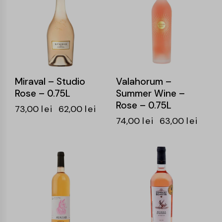
Miraval – Studio
Valahorum –
Rose – 0.75L
Summer Wine –
Rose – 0.75L
73,00
lei
62,00
lei
74,00
lei
63,00
lei
-15%
-21%