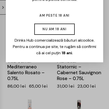
AM PESTE 18 ANI
-24%
-26%
NU AM 18 ANI
Drinks Hub comercializează băuturi alcoolice.
Pentru a continua pe site, te rugăm să confirmi
că ai cel puțin
18 ani
.
Villa Carrisi –
Murfatlar –
Mediterraneo
Statornic –
Salento Rosato –
Cabernet Sauvignon
0.75L
Rose – 0.75L
86,00
lei
65,00
lei
31,00
lei
23,00
lei
-25%
-26%