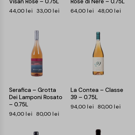
Visan Rose – 0.75L
Rose di Nere – 0.75L
44,00
lei
33,00
lei
64,00
lei
48,00
lei
-15%
-15%
Serafica – Grotta
La Contea – Classe
Dei Lamponi Rosato
39 – 0.75L
– 0.75L
94,00
lei
80,00
lei
94,00
lei
80,00
lei