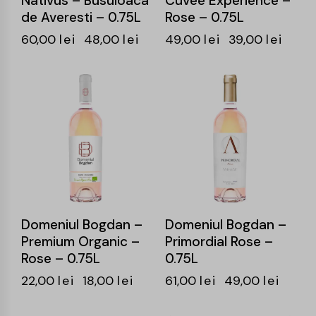
Nativus – Busuioaca
Cuvee Experience –
de Averesti – 0.75L
Rose – 0.75L
60,00
lei
48,00
lei
49,00
lei
39,00
lei
-18%
-20%
Domeniul Bogdan –
Domeniul Bogdan –
Premium Organic –
Primordial Rose –
Rose – 0.75L
0.75L
22,00
lei
18,00
lei
61,00
lei
49,00
lei