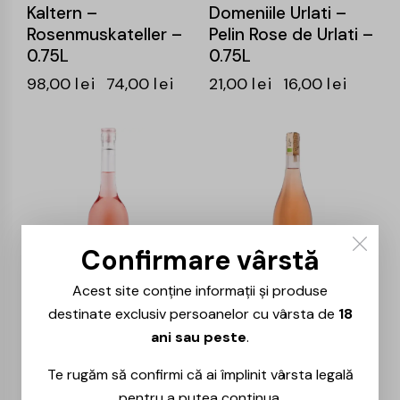
Kaltern –
Domeniile Urlati –
Rosenmuskateller –
Pelin Rose de Urlati –
0.75L
0.75L
98,00
lei
74,00
lei
21,00
lei
16,00
lei
-25%
-26%
Confirmare vârstă
Acest site conține informații și produse
destinate exclusiv persoanelor cu vârsta de
18
Cotnari – Euforia –
La Sapata – Rose –
ani sau peste
.
Busuioaca Rose –
0.75L
0.75L
47,00
lei
35,00
lei
Te rugăm să confirmi că ai împlinit vârsta legală
60,00
lei
45,00
lei
pentru a putea continua.