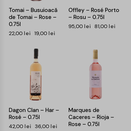
Tomai – Busuioacă
Offley – Rosé Porto
de Tomai – Rose –
– Rosu – 0.75l
0.75l
95,00
lei
81,00
lei
22,00
lei
19,00
lei
-14%
-15%
Dagon Clan – Har –
Marques de
Rosé – 0.75l
Caceres – Rioja –
Rose – 0.75l
42,00
lei
36,00
lei