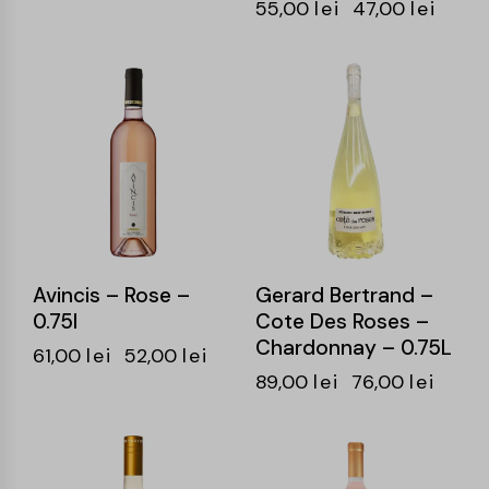
55,00
lei
47,00
lei
-15%
-15%
Avincis – Rose –
Gerard Bertrand –
0.75l
Cote Des Roses –
Chardonnay – 0.75L
61,00
lei
52,00
lei
89,00
lei
76,00
lei
-15%
-15%