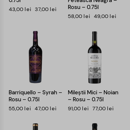
0.75l
Feteasca Neagra –
Rosu – 0.75l
43,00
lei
37,00
lei
58,00
lei
49,00
lei
-15%
-15%
Barriquello – Syrah –
Mileştii Mici – Noian
Rosu – 0.75l
– Rosu – 0.75l
55,00
lei
47,00
lei
91,00
lei
77,00
lei