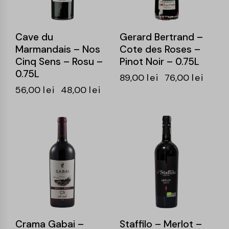
Cave du
Gerard Bertrand –
Marmandais – Nos
Cote des Roses –
Cinq Sens – Rosu –
Pinot Noir – 0.75L
0.75L
89,00
lei
76,00
lei
56,00
lei
48,00
lei
-15%
-15%
Crama Gabai –
Staffilo – Merlot –