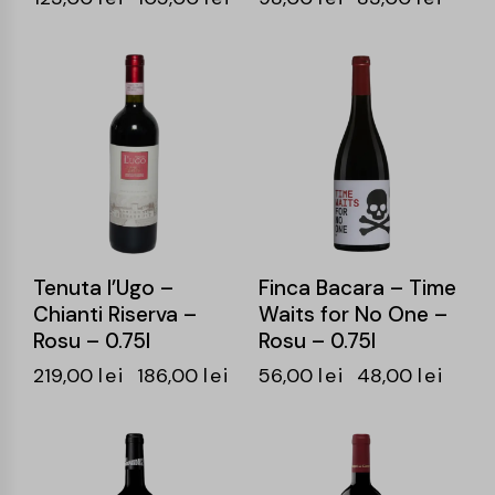
-15%
-14%
Tenuta l’Ugo –
Finca Bacara – Time
Chianti Riserva –
Waits for No One –
Rosu – 0.75l
Rosu – 0.75l
219,00
lei
186,00
lei
56,00
lei
48,00
lei
-14%
-16%