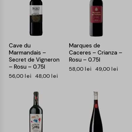
Cave du
Marques de
Marmandais –
Caceres – Crianza –
Secret de Vigneron
Rosu – 0.75l
– Rosu – 0.75l
58,00
lei
49,00
lei
56,00
lei
48,00
lei
-14%
-15%