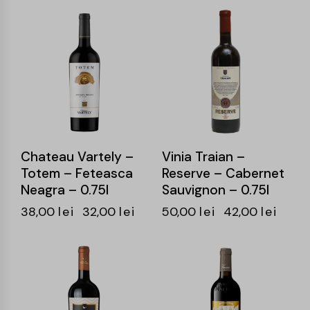
-16%
-16%
Chateau Vartely –
Vinia Traian –
Totem – Feteasca
Reserve – Cabernet
Neagra – 0.75l
Sauvignon – 0.75l
38,00
lei
32,00
lei
50,00
lei
42,00
lei
-14%
-15%