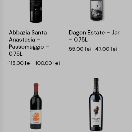
Abbazia Santa
Dagon Estate – Jar
Anastasia –
– 0.75L
Passomaggio –
55,00
lei
47,00
lei
0.75L
118,00
lei
100,00
lei
-15%
-20%