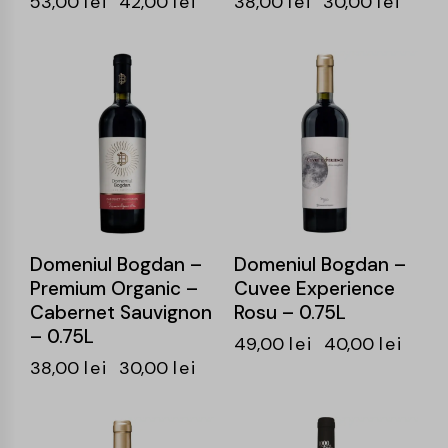
53,00
lei
42,00
lei
38,00
lei
30,00
lei
-21%
-18%
Domeniul Bogdan –
Domeniul Bogdan –
Premium Organic –
Cuvee Experience
Cabernet Sauvignon
Rosu – 0.75L
– 0.75L
49,00
lei
40,00
lei
38,00
lei
30,00
lei
-20%
-20%