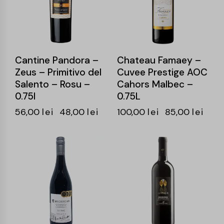
Cantine Pandora –
Chateau Famaey –
Zeus – Primitivo del
Cuvee Prestige AOC
Salento – Rosu –
Cahors Malbec –
0.75l
0.75L
56,00
lei
48,00
lei
100,00
lei
85,00
lei
-16%
-15%