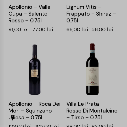
Apollonio – Valle
Lignum Vitis –
Cupa – Salento
Frappato – Shiraz –
Rosso – 0.75l
0.75l
91,00
lei
77,00
lei
66,00
lei
56,00
lei
-15%
-15%
Apollonio – Roca Dei
Villa Le Prata –
Mori – Squinzano
Rosso Di Montalcino
Ujliesa – 0.75l
– Tirso – 0.75l
123,00
lei
105,00
lei
98,00
lei
83,00
lei