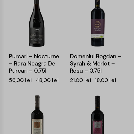
-14%
-14%
Purcari – Nocturne
Domeniul Bogdan –
– Rara Neagra De
Syrah & Merlot –
Purcari – 0.75l
Rosu – 0.75l
56,00
lei
48,00
lei
21,00
lei
18,00
lei
-17%
-15%