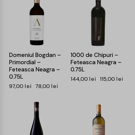
Domeniul Bogdan –
1000 de Chipuri –
Primordial –
Feteasca Neagra –
Feteasca Neagra –
0.75L
0.75L
144,00
lei
115,00
lei
97,00
lei
78,00
lei
-19%
-24%