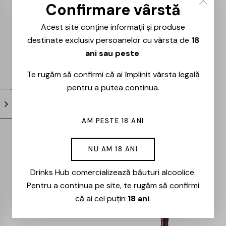
0.75L
– 0.75L
Confirmare vârstă
119,00
lei
101,00
lei
91,00
lei
77,00
lei
Acest site conține informații și produse
destinate exclusiv persoanelor cu vârsta de
18
ani sau peste
.
-15%
-15%
Te rugăm să confirmi că ai împlinit vârsta legală
pentru a putea continua.
AM PESTE 18 ANI
Milestii Mici –
Cote – Rouge –
NU AM 18 ANI
Univers – Merlot –
Cabernet Sauvignon
Drinks Hub comercializează băuturi alcoolice.
0.75L
& Merlot – 0.75l
Pentru a continua pe site, te rugăm să confirmi
61,00
lei
52,00
lei
74,00
lei
63,00
lei
că ai cel puțin
18 ani
.