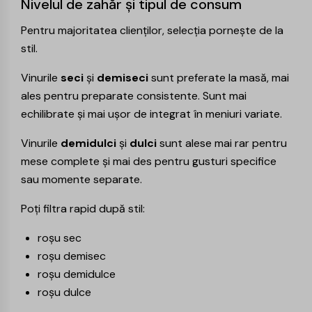
Nivelul de zahăr și tipul de consum
Pentru majoritatea clienților, selecția pornește de la
stil.
Vinurile
seci
și
demiseci
sunt preferate la masă, mai
ales pentru preparate consistente. Sunt mai
echilibrate și mai ușor de integrat în meniuri variate.
Vinurile
demidulci
și
dulci
sunt alese mai rar pentru
mese complete și mai des pentru gusturi specifice
sau momente separate.
Poți filtra rapid după stil:
roșu sec
roșu demisec
roșu demidulce
roșu dulce