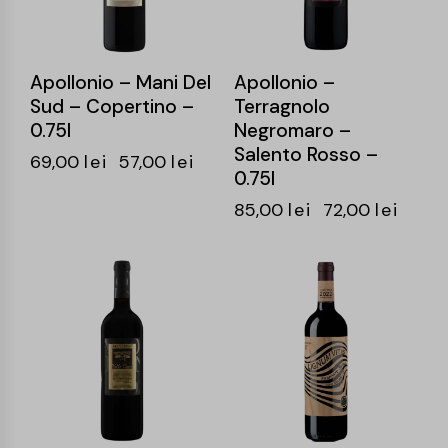
Apollonio – Mani Del
Apollonio –
Sud – Copertino –
Terragnolo
0.75l
Negromaro –
Salento Rosso –
69,00
lei
57,00
lei
0.75l
85,00
lei
72,00
lei
-15%
-15%