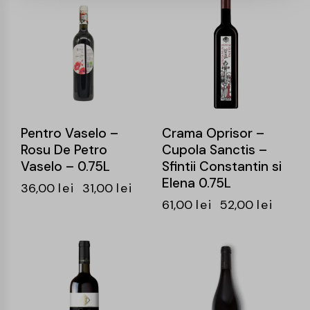
-14%
-15%
Pentro Vaselo –
Crama Oprisor –
Rosu De Petro
Cupola Sanctis –
Vaselo – 0.75L
Sfintii Constantin si
Elena 0.75L
36,00
lei
31,00
lei
61,00
lei
52,00
lei
-15%
-15%