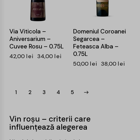
Via Viticola –
Domeniul Coroanei
Aniversarium –
Segarcea –
Cuvee Rosu – 0.75L
Feteasca Alba –
0.75L
42,00
lei
34,00
lei
50,00
lei
38,00
lei
1
2
3
→
4
5
Vin roșu – criterii care
influențează alegerea