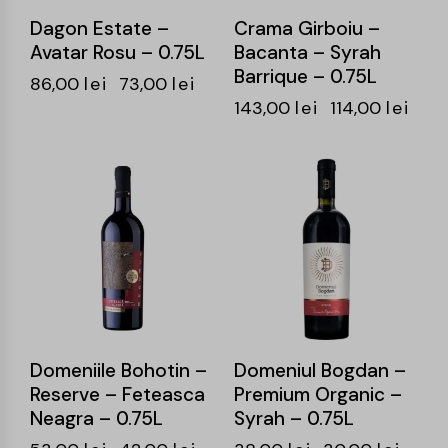
Dagon Estate –
Crama Girboiu –
Avatar Rosu – 0.75L
Bacanta – Syrah
Barrique – 0.75L
86,00
lei
73,00
lei
143,00
lei
114,00
lei
-21%
-21%
Domeniile Bohotin –
Domeniul Bogdan –
Reserve – Feteasca
Premium Organic –
Neagra – 0.75L
Syrah – 0.75L