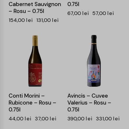
Cabernet Sauvignon
0.75l
– Rosu – 0.75l
67,00
lei
57,00
lei
154,00
lei
131,00
lei
-16%
-15%
Conti Morini –
Avincis – Cuvee
Rubicone – Rosu –
Valerius – Rosu –
0.75l
0.75l
44,00
lei
37,00
lei
390,00
lei
331,00
lei