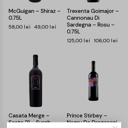
McGuigan – Shiraz –
Trexenta Goimajor –
0.75L
Cannonau Di
Sardegna – Rosu –
58,00
lei
49,00
lei
0.75L
125,00
lei
106,00
lei
-15%
-15%
Casata Merge –
Prince Stirbey –
Sesto 21 – Syrah –
Negru De Dragasani