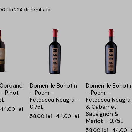
100 din 224 de rezultate
-24%
-24%
 Coroanei
Domeniile Bohotin
Domeniile Bohoti
– Pinot
– Poem –
– Poem –
5L
Feteasca Neagra –
Feteasca Neagra
0.75L
& Cabernet
44,00
lei
Sauvignon &
58,00
lei
44,00
lei
Merlot – 0.75L
58,00
lei
44,00
l