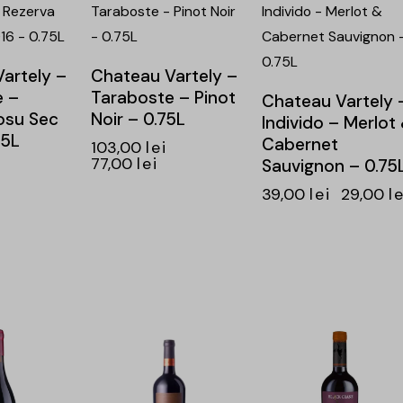
artely –
Chateau Vartely –
e –
Taraboste – Pinot
Chateau Vartely 
osu Sec
Noir – 0.75L
Individo – Merlot
75L
Cabernet
103,00
lei
77,00
lei
Sauvignon – 0.75
39,00
lei
29,00
le
-24%
-24%