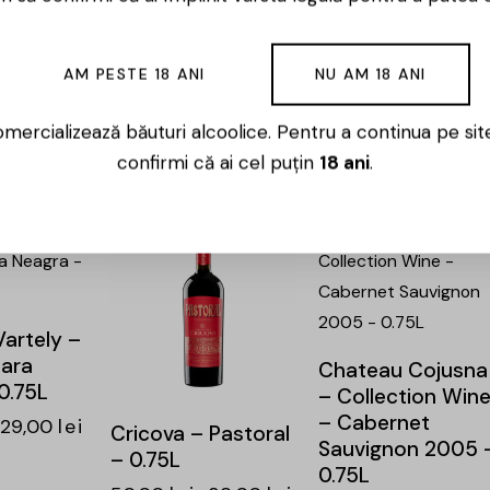
27,00
lei
20,00
lei
olle –
Chateau Cristi –
ne –
Bravoure –
Cabernet & Shira
AM PESTE 18 ANI
NU AM 18 ANI
& Feteasca
23,00
lei
Neagra – 0.75L
mercializează băuturi alcoolice. Pentru a continua pe sit
38,00
lei
29,00
l
confirmi că ai cel puțin
18 ani
.
-24%
-25%
artely –
ara
Chateau Cojusna
0.75L
– Collection Win
– Cabernet
29,00
lei
Cricova – Pastoral
Sauvignon 2005 
– 0.75L
0.75L