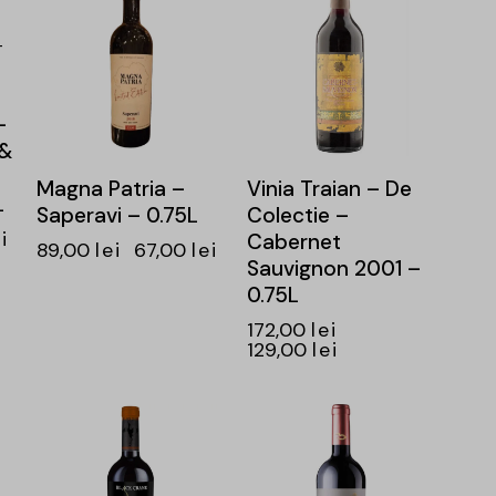
–
 &
Magna Patria –
Vinia Traian – De
L
Saperavi – 0.75L
Colectie –
i
Cabernet
89,00
lei
67,00
lei
Sauvignon 2001 –
0.75L
172,00
lei
129,00
lei
-25%
-26%