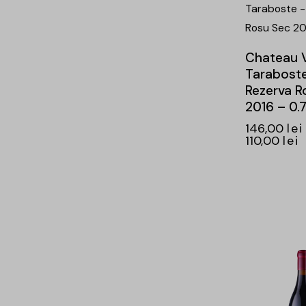
Chateau V
Tarabost
Rezerva R
2016 – 0.
146,00
lei
110,00
lei
-25%