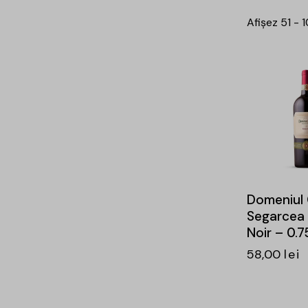
Afișez 51 - 
-24%
Domeniul
Segarcea 
Noir – 0.7
58,00
lei