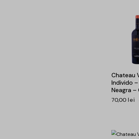
-26%
Chateau V
Individo –
Neagra – 
70,00
lei
-25%