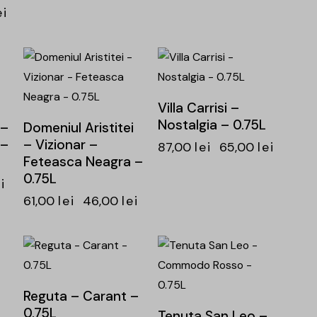
ei
-25%
-25%
Villa Carrisi –
Nostalgia – 0.75L
 –
Domeniul Aristitei
 –
– Vizionar –
87,00
lei
65,00
lei
Feteasca Neagra –
0.75L
i
61,00
lei
46,00
lei
-24%
-25%
Reguta – Carant –
0.75L
Tenuta San Leo –