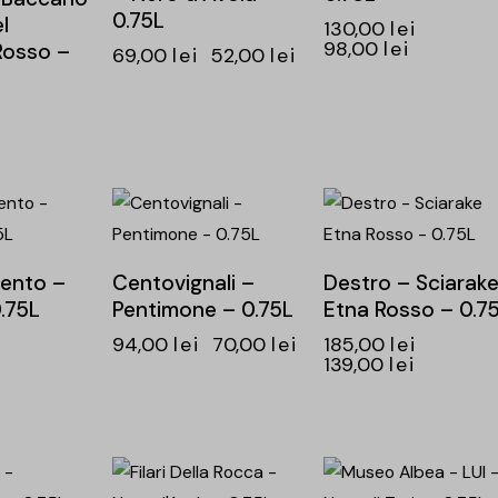
0.75L
l
130,00
lei
98,00
lei
Rosso –
69,00
lei
52,00
lei
-26%
-25%
ento –
Centovignali –
Destro – Sciarak
.75L
Pentimone – 0.75L
Etna Rosso – 0.7
94,00
lei
70,00
lei
185,00
lei
139,00
lei
-24%
-26%