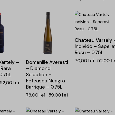
-24%
-26%
Chateau Vartely 
Individo – Sapera
Rosu – 0.75L
70,00
lei
52,00
le
artely –
Domeniile Averesti
 Rara
– Diamond
0.75L
Selection –
Feteasca Neagra
52,00
lei
Barrique – 0.75L
78,00
lei
59,00
lei
-25%
-26%