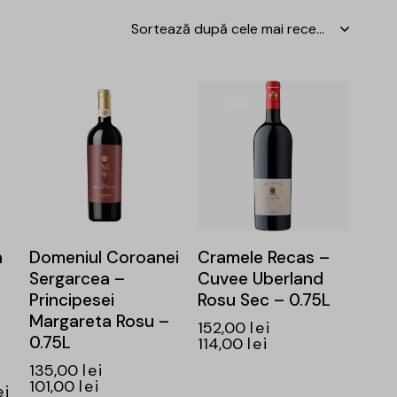
-25%
-25%
n
Domeniul Coroanei
Cramele Recas –
Sergarcea –
Cuvee Uberland
Principesei
Rosu Sec – 0.75L
Margareta Rosu –
152,00
lei
0.75L
114,00
lei
135,00
lei
101,00
lei
ei