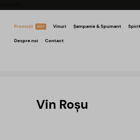
ești 061102
Promoții
Vinuri
Șampanie & Spumant
Spiri
HOT
Despre noi
Contact
Vin Roșu