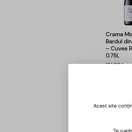
Crama Mir
Bardul din
– Cuvee 
0.75L
151,00
lei
-23%
Acest site conți
Te rugăm