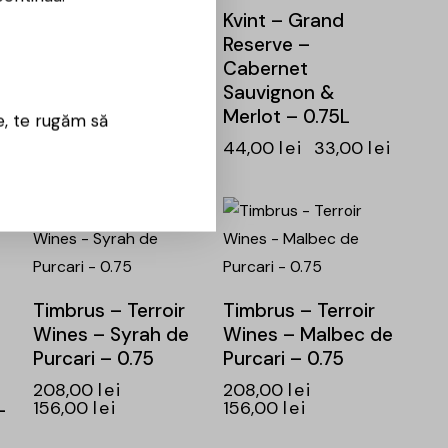
Neagra – 0.75L
Kvint – Grand
41,00
lei
31,00
lei
Reserve –
z
Cabernet
Sauvignon &
Merlot – 0.75L
e, te rugăm să
ei
44,00
lei
33,00
lei
-25%
-25%
Timbrus – Terroir
Timbrus – Terroir
Wines – Syrah de
Wines – Malbec de
Purcari – 0.75
Purcari – 0.75
e
208,00
lei
208,00
lei
156,00
lei
156,00
lei
–