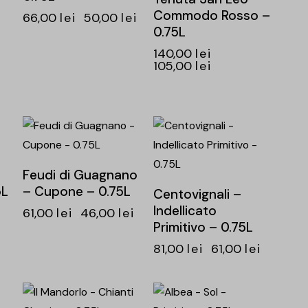
Commodo Rosso –
66,00
lei
50,00
lei
0.75L
140,00
lei
105,00
lei
-25%
-25%
e
Feudi di Guagnano
5L
– Cupone – 0.75L
Centovignali –
Indellicato
61,00
lei
46,00
lei
Primitivo – 0.75L
81,00
lei
61,00
lei
-25%
-26%