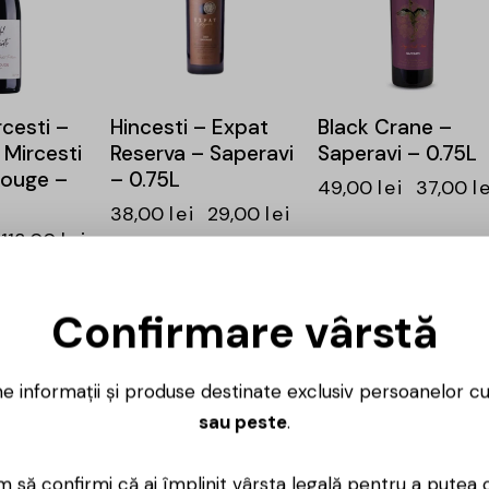
cesti –
Hincesti – Expat
Black Crane –
 Mircesti
Reserva – Saperavi
Saperavi – 0.75L
Rouge –
– 0.75L
49,00
lei
37,00
l
38,00
lei
29,00
lei
113,00
lei
Confirmare vârstă
-26%
-24%
ne informații și produse destinate exclusiv persoanelor c
Tomai – Rosu de
sau peste
.
Tomai – Cabernet
– 0.75L
 să confirmi că ai împlinit vârsta legală pentru a putea 