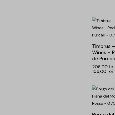
-24%
Timbrus –
Wines – R
de Purcari
206,00
lei
156,00
lei
-25%
Borgo del