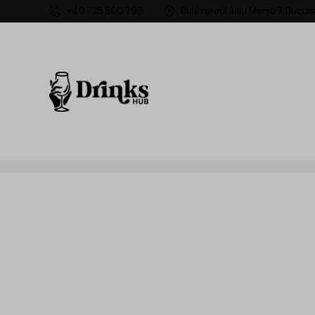
+40 725 860 799
Bulevardul Iuliu Maniu 7, Bucur