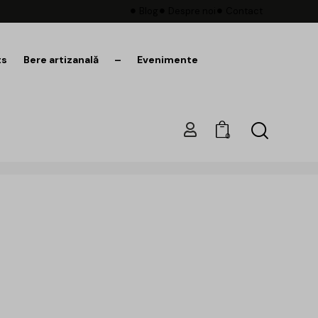
Blog
Despre noi
Contact
ts
Bere artizanală
–
Evenimente
0