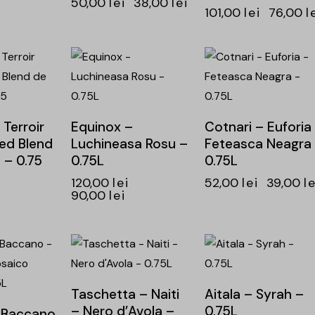
50,00
lei
38,00
lei
101,00
lei
76,00
l
-25%
-25%
 Terroir
Equinox –
Cotnari – Euforia
ed Blend
Luchineasa Rosu –
Feteasca Neagra
 – 0.75
0.75L
0.75L
120,00
lei
52,00
lei
39,00
le
90,00
lei
-25%
-25%
Taschetta – Naiti
Aitala – Syrah –
– Nero d’Avola –
0.75L
 Baccano