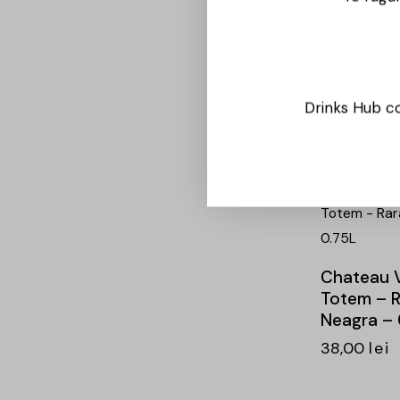
Bacio di B
Choco Wi
0.75L
30,00
lei
Drinks Hub co
-24%
Chateau V
Totem – R
Neagra – 
38,00
lei