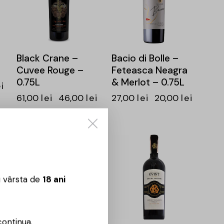
Black Crane –
Bacio di Bolle –
Cuvee Rouge –
Feteasca Neagra
0.75L
& Merlot – 0.75L
ei
61,00
lei
46,00
lei
27,00
lei
20,00
lei
-24%
-25%
u vârsta de
18 ani
Comrat –
Equilibrio – Merlot
& Feteasca
continua.