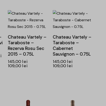
-25%
-25%
–
Chateau Vartely –
Chateau Vartely –
vi
Taraboste –
Taraboste –
Rezerva Rosu Sec
Cabernet
2015 – 0.75L
Sauvignon – 0.75L
i
145,00
lei
145,00
lei
109,00
lei
109,00
lei
-25%
-25%