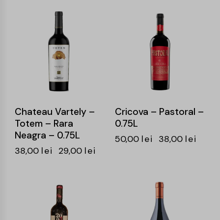
-24%
-24%
Chateau Vartely –
Cricova – Pastoral –
Totem – Rara
0.75L
Neagra – 0.75L
50,00
lei
38,00
lei
38,00
lei
29,00
lei
-25%
-25%