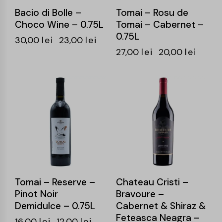
Bacio di Bolle –
Tomai – Rosu de
Choco Wine – 0.75L
Tomai – Cabernet –
0.75L
30,00
lei
23,00
lei
27,00
lei
20,00
lei
-25%
-24%
Tomai – Reserve –
Chateau Cristi –
Pinot Noir
Bravoure –
Demidulce – 0.75L
Cabernet & Shiraz &
Feteasca Neagra –
16,00
lei
12,00
lei