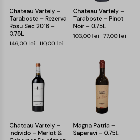
Chateau Vartely –
Chateau Vartely –
Taraboste – Rezerva
Taraboste – Pinot
Rosu Sec 2016 –
Noir – 0.75L
0.75L
103,00
lei
77,00
lei
146,00
lei
110,00
lei
-26%
-25%
Chateau Vartely –
Magna Patria –
Individo – Merlot &
Saperavi – 0.75L