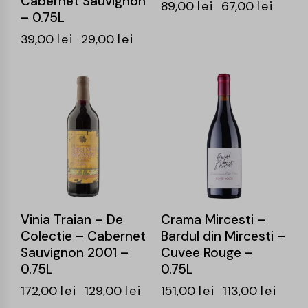
Cabernet Sauvignon
89,00
lei
67,00
lei
– 0.75L
39,00
lei
29,00
lei
-25%
-25%
Vinia Traian – De
Crama Mircesti –
Colectie – Cabernet
Bardul din Mircesti –
Sauvignon 2001 –
Cuvee Rouge –
0.75L
0.75L
172,00
lei
129,00
lei
151,00
lei
113,00
lei