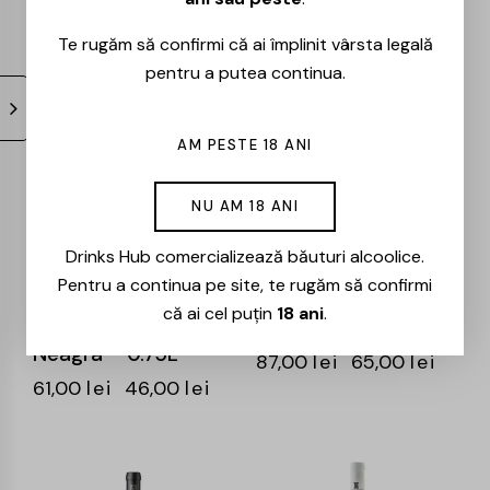
120,00
lei
90,00
lei
52,00
lei
39,00
lei
Te rugăm să confirmi că ai împlinit vârsta legală
pentru a putea continua.
-25%
-25%
AM PESTE 18 ANI
NU AM 18 ANI
Drinks Hub comercializează băuturi alcoolice.
Pentru a continua pe site, te rugăm să confirmi
Domeniul Aristitei –
Villa Carrisi –
că ai cel puțin
18 ani
.
Vizionar – Feteasca
Nostalgia – 0.75L
Neagra – 0.75L
87,00
lei
65,00
lei
61,00
lei
46,00
lei
-25%
-25%