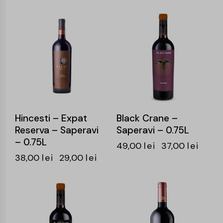
-24%
-24%
Hincesti – Expat
Black Crane –
Reserva – Saperavi
Saperavi – 0.75L
– 0.75L
49,00
lei
37,00
lei
38,00
lei
29,00
lei
-25%
-26%