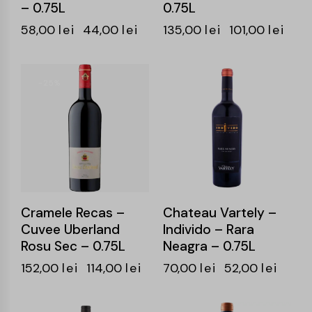
– 0.75L
0.75L
58,00
lei
44,00
lei
135,00
lei
101,00
lei
-25%
-26%
Cramele Recas –
Chateau Vartely –
Cuvee Uberland
Individo – Rara
Rosu Sec – 0.75L
Neagra – 0.75L
152,00
lei
114,00
lei
70,00
lei
52,00
lei