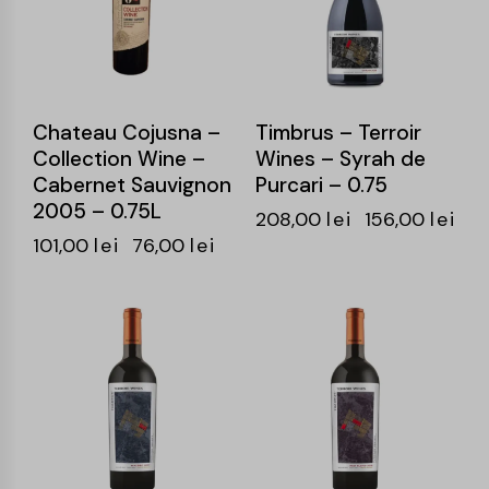
Chateau Cojusna –
Timbrus – Terroir
Collection Wine –
Wines – Syrah de
Cabernet Sauvignon
Purcari – 0.75
2005 – 0.75L
208,00
lei
156,00
lei
101,00
lei
76,00
lei
-25%
-24%