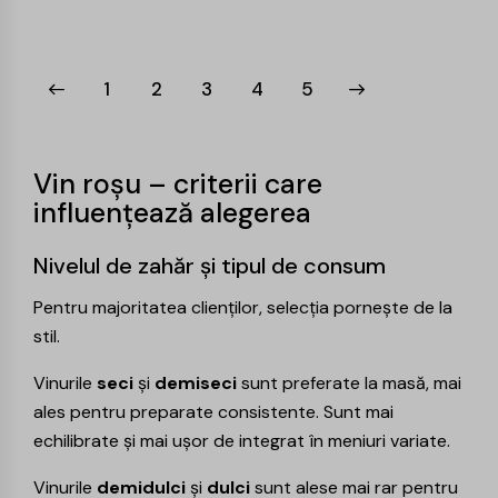
1
2
3
→
4
5
Vin roșu – criterii care
influențează alegerea
Nivelul de zahăr și tipul de consum
Pentru majoritatea clienților, selecția pornește de la
stil.
Vinurile
seci
și
demiseci
sunt preferate la masă, mai
ales pentru preparate consistente. Sunt mai
echilibrate și mai ușor de integrat în meniuri variate.
Vinurile
demidulci
și
dulci
sunt alese mai rar pentru