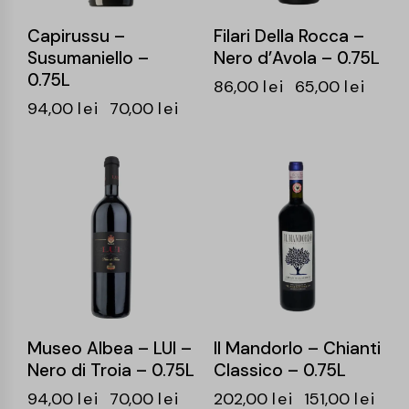
Capirussu –
Filari Della Rocca –
Susumaniello –
Nero d’Avola – 0.75L
0.75L
86,00
lei
65,00
lei
94,00
lei
70,00
lei
-26%
-25%
Museo Albea – LUI –
Il Mandorlo – Chianti
Nero di Troia – 0.75L
Classico – 0.75L
94,00
lei
70,00
lei
202,00
lei
151,00
lei