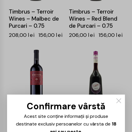
Timbrus – Terroir
Timbrus – Terroir
Wines – Malbec de
Wines – Red Blend
Purcari – 0.75
de Purcari – 0.75
208,00
lei
156,00
lei
206,00
lei
156,00
lei
-25%
-25%
Confirmare vârstă
Equinox –
Cotnari – Euforia –
Acest site conține informații și produse
Luchineasa Rosu –
Feteasca Neagra –
destinate exclusiv persoanelor cu vârsta de
18
0.75L
0.75L
ani sau peste
.