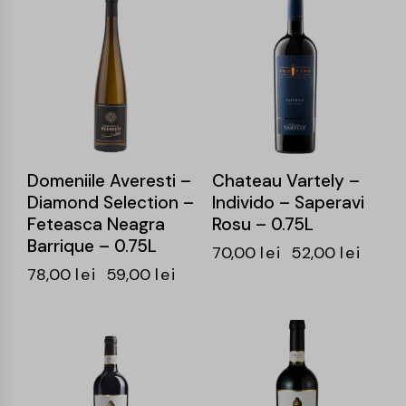
-24%
-26%
Domeniile Averesti –
Chateau Vartely –
Diamond Selection –
Individo – Saperavi
Feteasca Neagra
Rosu – 0.75L
Barrique – 0.75L
70,00
lei
52,00
lei
78,00
lei
59,00
lei
-25%
-25%