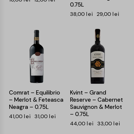
0.75L
38,00
lei
29,00
lei
-24%
-25%
Comrat – Equilibrio
Kvint – Grand
– Merlot & Feteasca
Reserve – Cabernet
Neagra – 0.75L
Sauvignon & Merlot
– 0.75L
41,00
lei
31,00
lei
44,00
lei
33,00
lei