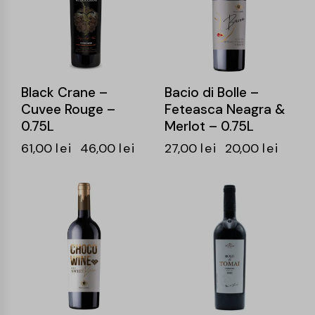
Black Crane –
Bacio di Bolle –
Cuvee Rouge –
Feteasca Neagra &
0.75L
Merlot – 0.75L
61,00
lei
46,00
lei
27,00
lei
20,00
lei
-23%
-26%