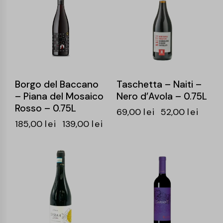
Borgo del Baccano
Taschetta – Naiti –
– Piana del Mosaico
Nero d’Avola – 0.75L
Rosso – 0.75L
69,00
lei
52,00
lei
185,00
lei
139,00
lei
-25%
-24%