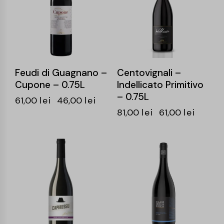
Feudi di Guagnano –
Centovignali –
Cupone – 0.75L
Indellicato Primitivo
– 0.75L
61,00
lei
46,00
lei
81,00
lei
61,00
lei
-26%
-24%