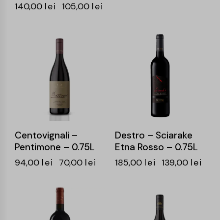
140,00
lei
105,00
lei
-26%
-25%
Centovignali –
Destro – Sciarake
Pentimone – 0.75L
Etna Rosso – 0.75L
94,00
lei
70,00
lei
185,00
lei
139,00
lei
-25%
-25%