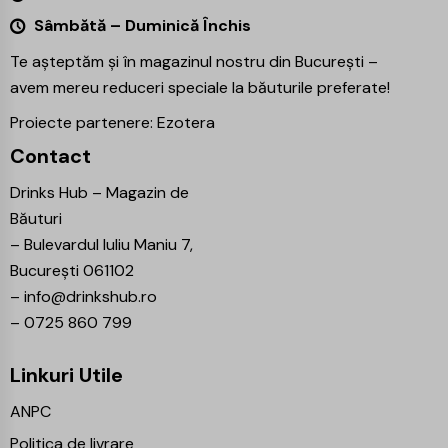
Sâmbătă – Duminică Închis
Te așteptăm și în magazinul nostru din București –
avem mereu reduceri speciale la băuturile preferate!
Proiecte partenere:
Ezotera
Contact
Drinks Hub – Magazin de
Băuturi
–
Bulevardul Iuliu Maniu 7,
București 061102
–
info@drinkshub.ro
–
0725 860 799
Linkuri Utile
ANPC
Politica de livrare