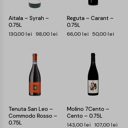
Aitala – Syrah –
Reguta – Carant –
0.75L
0.75L
130,00
lei
98,00
lei
66,00
lei
50,00
lei
-25%
-25%
Tenuta San Leo –
Molino 7Cento –
Commodo Rosso –
Cento – 0.75L
0.75L
143,00
lei
107,00
lei