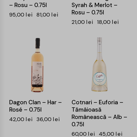
– Rosu – 0.75l
Syrah & Merlot –
Rosu – 0.75l
95,00
lei
81,00
lei
21,00
lei
18,00
lei
-14%
-25%
Dagon Clan – Har –
Cotnari – Euforia –
Rosé – 0.75l
Tămâioasă
Românească – Alb –
42,00
lei
36,00
lei
0.75l
60,00
lei
45,00
lei