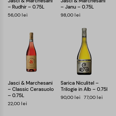
Jasci & Marchesani
Jasci & Marchesani
– Rudhir – 0.75L
– Janu – 0.75L
56,00
lei
98,00
lei
-14%
Jasci & Marchesani
Sarica Niculitel –
– Classic Cerasuolo
Trilogie in Alb – 0.75l
– 0.75L
90,00
lei
77,00
lei
22,00
lei