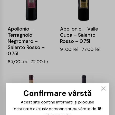
Apollonio –
Apollonio – Valle
Terragnolo
Cupa – Salento
Negromaro –
Rosso – 0.75l
Salento Rosso –
91,00
lei
77,00
lei
0.75l
85,00
lei
72,00
lei
-15%
-15%
Confirmare vârstă
Acest site conține informații și produse
destinate exclusiv persoanelor cu vârsta de
18