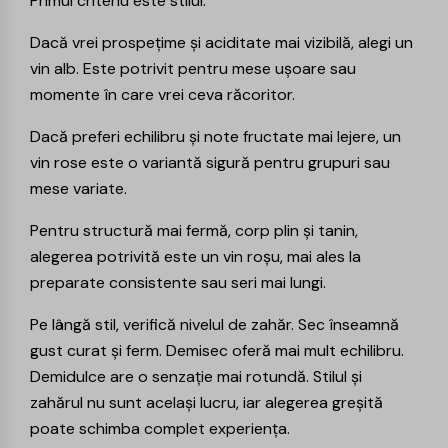
Primul criteriu este stilul.
Dacă vrei prospețime și aciditate mai vizibilă, alegi un
vin alb
. Este potrivit pentru mese ușoare sau
momente în care vrei ceva răcoritor.
Dacă preferi echilibru și note fructate mai lejere, un
vin rose
este o variantă sigură pentru grupuri sau
mese variate.
Pentru structură mai fermă, corp plin și tanin,
alegerea potrivită este un
vin roșu
, mai ales la
preparate consistente sau seri mai lungi.
Pe lângă stil, verifică nivelul de zahăr. Sec înseamnă
gust curat și ferm. Demisec oferă mai mult echilibru.
Demidulce are o senzație mai rotundă. Stilul și
zahărul nu sunt același lucru, iar alegerea greșită
poate schimba complet experiența.