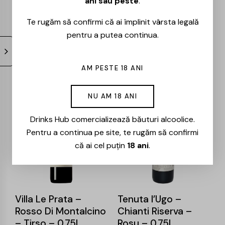
ani sau peste
.
Te rugăm să confirmi că ai împlinit vârsta legală
Lignum Vitis –
Apollonio – Roca Dei
pentru a putea continua.
Frappato – Shiraz –
Mori – Squinzano
0.75l
Ujliesa – 0.75l
66,00
lei
56,00
lei
123,00
lei
105,00
lei
AM PESTE 18 ANI
NU AM 18 ANI
-15%
-15%
Drinks Hub comercializează băuturi alcoolice.
Pentru a continua pe site, te rugăm să confirmi
că ai cel puțin
18 ani
.
Villa Le Prata –
Tenuta l’Ugo –
Rosso Di Montalcino
Chianti Riserva –
– Tirso – 0.75l
Rosu – 0.75l