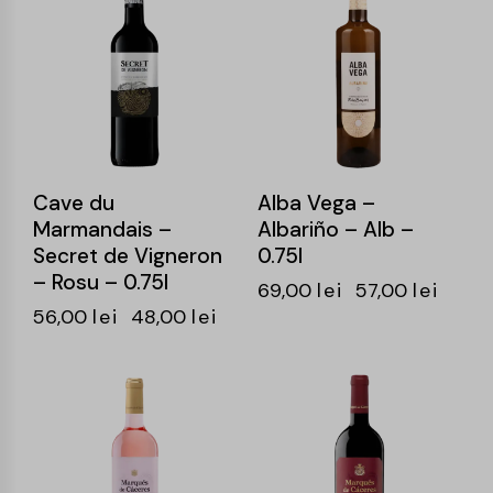
Cave du
Alba Vega –
Marmandais –
Albariño – Alb –
Secret de Vigneron
0.75l
– Rosu – 0.75l
69,00
lei
57,00
lei
56,00
lei
48,00
lei
-15%
-16%