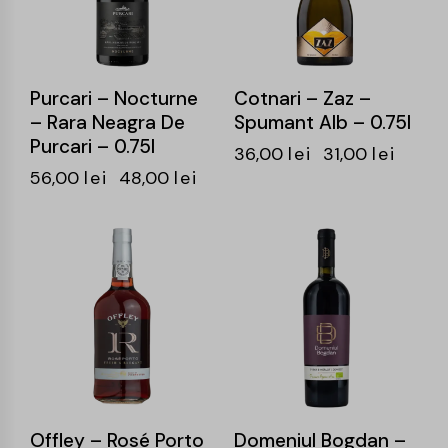
Purcari – Nocturne
Cotnari – Zaz –
– Rara Neagra De
Spumant Alb – 0.75l
Purcari – 0.75l
36,00
lei
31,00
lei
56,00
lei
48,00
lei
-15%
-14%
Offley – Rosé Porto
Domeniul Bogdan –