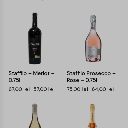
-15%
-15%
Staffilo – Merlot –
Staffilo Prosecco –
0.75l
Rose – 0.75l
67,00
lei
57,00
lei
75,00
lei
64,00
lei
-15%
-15%