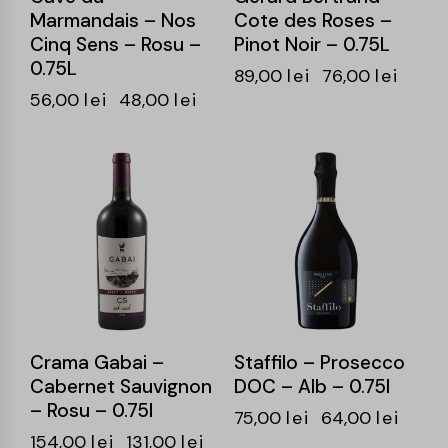
Marmandais – Nos
Cote des Roses –
Cinq Sens – Rosu –
Pinot Noir – 0.75L
0.75L
89,00
lei
76,00
lei
56,00
lei
48,00
lei
-15%
-15%
Crama Gabai –
Staffilo – Prosecco
Cabernet Sauvignon
DOC – Alb – 0.75l
– Rosu – 0.75l
75,00
lei
64,00
lei
154,00
lei
131,00
lei