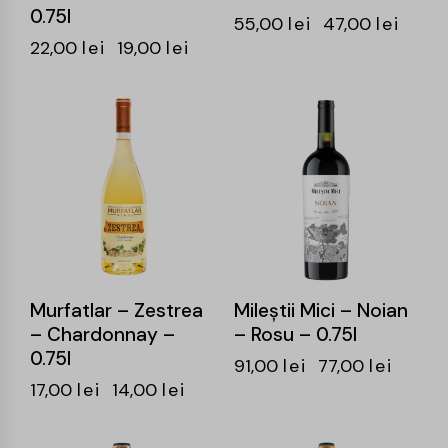
0.75l
55,00
lei
47,00
lei
22,00
lei
19,00
lei
-18%
-15%
Murfatlar – Zestrea
Mileştii Mici – Noian
– Chardonnay –
– Rosu – 0.75l
0.75l
91,00
lei
77,00
lei
17,00
lei
14,00
lei