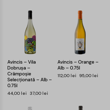
-16%
-15%
Avincis – Vila
Avincis – Orange –
Dobrușa –
Alb – 0.75l
Crâmpoșie
112,00
lei
95,00
lei
Selecționată – Alb –
0.75l
44,00
lei
37,00
lei