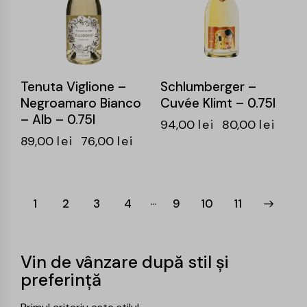
Tenuta Viglione –
Schlumberger –
Negroamaro Bianco
Cuvée Klimt – 0.75l
– Alb – 0.75l
94,00
lei
80,00
lei
89,00
lei
76,00
lei
…
1
2
3
4
9
→
10
11
Vin de vânzare după stil și
preferință