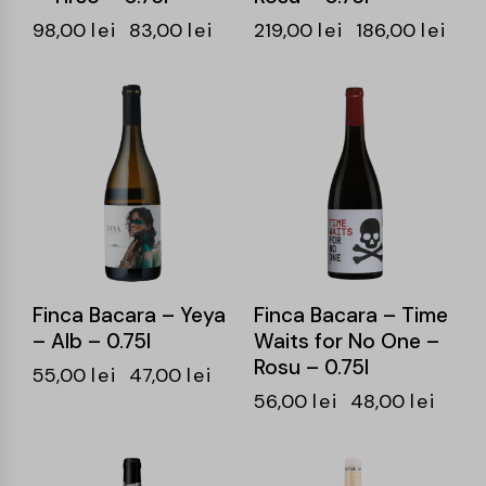
98,00
lei
83,00
lei
219,00
lei
186,00
lei
-15%
-14%
Finca Bacara – Yeya
Finca Bacara – Time
– Alb – 0.75l
Waits for No One –
Rosu – 0.75l
55,00
lei
47,00
lei
56,00
lei
48,00
lei
-14%
-17%