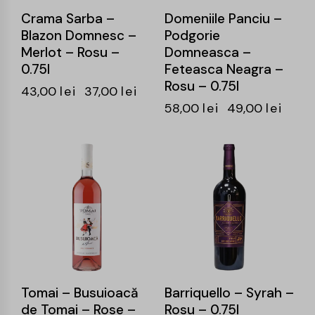
Crama Sarba –
Domeniile Panciu –
Blazon Domnesc –
Podgorie
Merlot – Rosu –
Domneasca –
0.75l
Feteasca Neagra –
Rosu – 0.75l
43,00
lei
37,00
lei
58,00
lei
49,00
lei
-14%
-15%
Tomai – Busuioacă
Barriquello – Syrah –
de Tomai – Rose –
Rosu – 0.75l