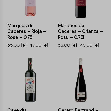
Marques de
Marques de
Caceres – Rioja –
Caceres – Crianza –
Rose – 0.75l
Rosu – 0.75l
55,00
lei
47,00
lei
58,00
lei
49,00
lei
-14%
-15%
Cave du
Gerard Bertrand –