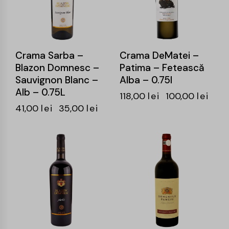
Crama Sarba –
Crama DeMatei –
Blazon Domnesc –
Patima – Fetească
Sauvignon Blanc –
Alba – 0.75l
Alb – 0.75L
118,00
lei
100,00
lei
41,00
lei
35,00
lei
-14%
-16%