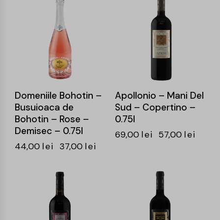
-16%
-17%
Domeniile Bohotin –
Apollonio – Mani Del
Busuioaca de
Sud – Copertino –
Bohotin – Rose –
0.75l
Demisec – 0.75l
69,00
lei
57,00
lei
44,00
lei
37,00
lei
-15%
-15%