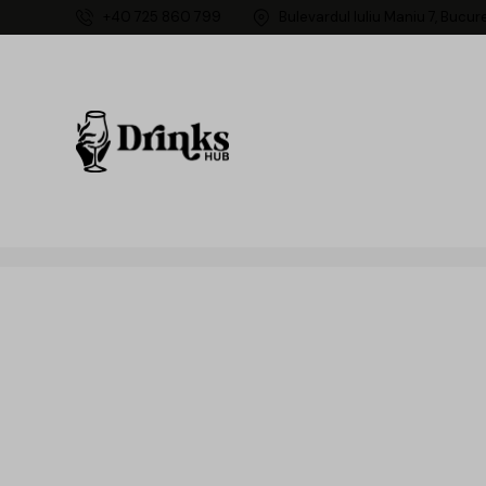
+40 725 860 799
Bulevardul Iuliu Maniu 7, Bucur