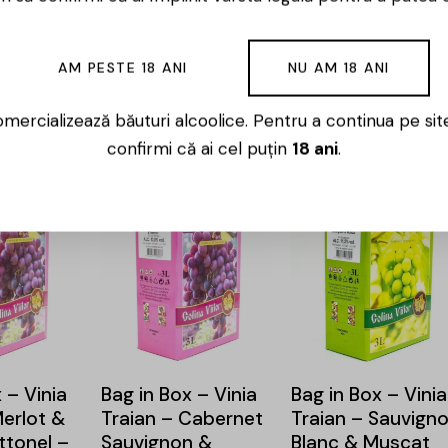
 – Vinia
Bag in Box – Vinia
Bag in Box – Cas
Muscat
Traian – Fetească
Panciu – SB – Alb
AM PESTE 18 ANI
NU AM 18 ANI
 10L
Neagră – 10L
Demisec – 10L
mercializează băuturi alcoolice. Pentru a continua pe sit
149,00
lei
159,00
lei
confirmi că ai cel puțin
18 ani
.
 – Vinia
Bag in Box – Vinia
Bag in Box – Vinia
Merlot &
Traian – Cabernet
Traian – Sauvign
tonel –
Sauvignon &
Blanc & Muscat