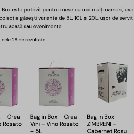
n Box este potrivit pentru mese cu mai mulți oameni, eve
colecție găsești variante de 5L, 10L și 20L, ușor de servit
tru acasă sau evenimente.
 cele 28 de rezultate
-9%
x – Crea
Bag in Box – Crea
Bag in Box –
no Rosato
Vini – Vino Rosato
ZIMBRENI –
– 5L
Cabernet Rosu