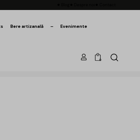
Blog
Despre noi
Contact
ts
Bere artizanală
–
Evenimente
0