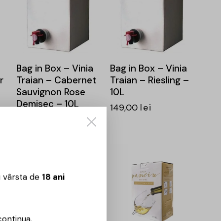
Bag in Box – Vinia
Bag in Box – Vinia
r
Traian – Cabernet
Traian – Riesling –
Sauvignon Rose
10L
Demisec – 10L
149,00
lei
154,00
lei
u vârsta de
18 ani
continua.