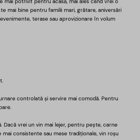
 mai potrivit pentru acasă, mai ales când vrei o
 mai bine pentru familii mari, grătare, aniversări
ru evenimente, terase sau aprovizionare în volum
t.
turnare controlată și servire mai comodă. Pentru
pare.
. Dacă vrei un vin mai lejer, pentru pește, carne
te mai consistente sau mese tradiționale, vin roșu