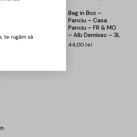
a
Bag in Box – Casa
Bag in Box –
Panciu – FA – Alb
Panciu – Casa
Sec – 10L
Panciu – FR & MO
– Alb Demisec – 3L
e, te rugăm să
134,00
lei
44,00
lei
on