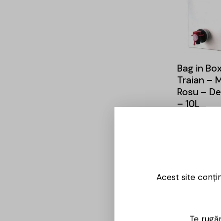
Bag in Box
Traian – 
Rosu – De
– 10L
149,00
lei
Acest site conți
Te rugăm