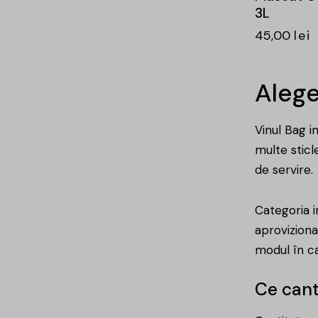
3L
45,00
lei
Alege
Vinul Bag i
multe sticl
de servire.
Categoria i
aprovizion
modul în car
Ce cant