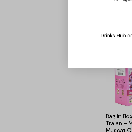
Bag in Box
Traian – 
Ottonel –
Drinks Hub co
154,00
lei
Bag in Box
Traian – 
Muscat Ot