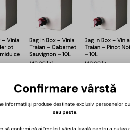
 – Vinia
Bag in Box – Vinia
Bag in Box – Vinia
Merlot
Traian – Cabernet
Traian – Pinot Noi
midulce
Sauvignon – 10L
– 10L
149,00
lei
149,00
lei
Confirmare vârstă
ne informații și produse destinate exclusiv persoanelor c
sau peste
.
 să confirmi că ai împlinit vârsta legală pentru a putea 