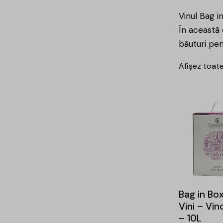
Vinul Bag i
În această 
băuturi
pen
Afișez toate
Bag in Bo
Vini – Vi
– 10L