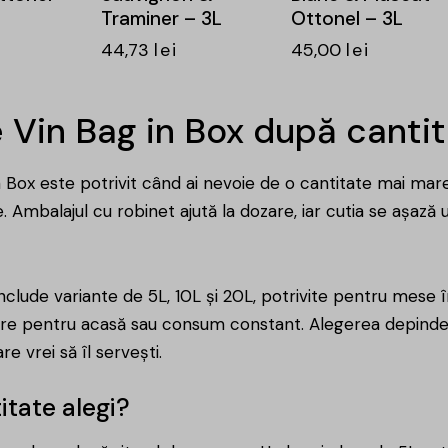
Traminer – 3L
Ottonel – 3L
44,73
lei
45,00
lei
 Vin Bag in Box după cantit
n Box este potrivit când ai nevoie de o cantitate mai mare 
e. Ambalajul cu robinet ajută la dozare, iar cutia se așază
nclude variante de 5L, 10L și 20L, potrivite pentru mese î
are pentru acasă sau consum constant. Alegerea depinde 
e vrei să îl servești.
itate alegi?