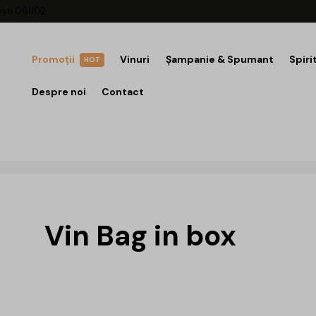
ești 061102
Promoții
Vinuri
Șampanie & Spumant
Spiri
HOT
Despre noi
Contact
Vin Bag in box