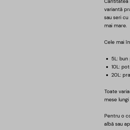
Cantitatea 
variantă pr
sau seri cu
mai mare.
Cele mai în
5L: bun
10L: pot
20L: pr
Toate varia
mese lungi
Pentru o co
albă sau ap