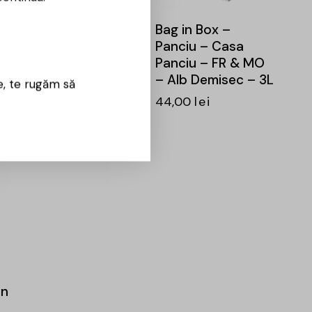
a
Bag in Box – Casa
Bag in Box –
Panciu – FA – Alb
Panciu – Casa
Sec – 10L
Panciu – FR & MO
– Alb Demisec – 3L
e, te rugăm să
134,00
lei
44,00
lei
on