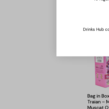
Bag in Box
Traian – 
Ottonel –
Drinks Hub co
154,00
lei
Bag in Box
Traian – 
Muscat Ot