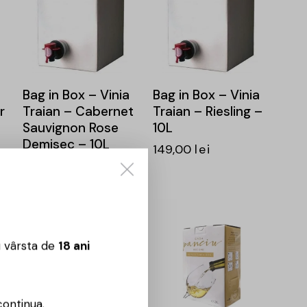
Bag in Box – Vinia
Bag in Box – Vinia
r
Traian – Cabernet
Traian – Riesling –
Sauvignon Rose
10L
Demisec – 10L
149,00
lei
154,00
lei
u vârsta de
18 ani
continua.