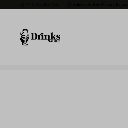
+40 725 860 799
Bulevardul Iuliu Maniu 7, Bucur