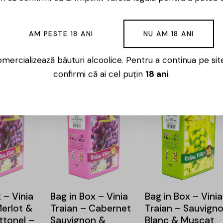
 – Vinia
Bag in Box – Vinia
Bag in Box – Cas
Muscat
Traian – Fetească
Panciu – SB – Alb
AM PESTE 18 ANI
NU AM 18 ANI
 10L
Neagră – 10L
Demisec – 10L
mercializează băuturi alcoolice. Pentru a continua pe sit
149,00
lei
159,00
lei
confirmi că ai cel puțin
18 ani
.
 – Vinia
Bag in Box – Vinia
Bag in Box – Vinia
Merlot &
Traian – Cabernet
Traian – Sauvign
tonel –
Sauvignon &
Blanc & Muscat