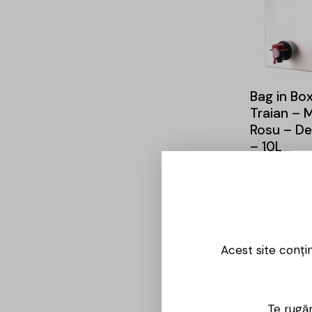
Bag in Box
Traian – 
Rosu – De
– 10L
149,00
lei
Acest site conți
Te rugăm