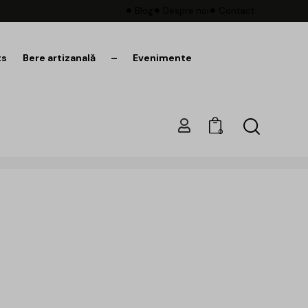
Blog
Despre noi
Contact
ts
Bere artizanală
–
Evenimente
0