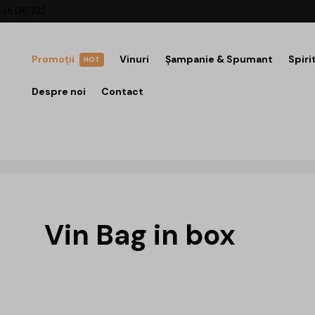
ești 061102
Promoții
Vinuri
Șampanie & Spumant
Spiri
HOT
Despre noi
Contact
Vin Bag in box