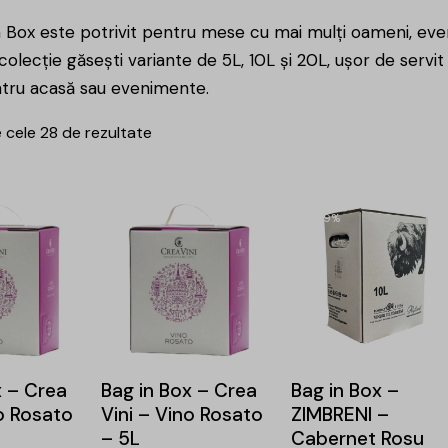
n Box este potrivit pentru mese cu mai mulți oameni, eve
colecție găsești variante de 5L, 10L și 20L, ușor de servit
tru acasă sau evenimente.
 cele 28 de rezultate
-9%
x – Crea
Bag in Box – Crea
Bag in Box –
no Rosato
Vini – Vino Rosato
ZIMBRENI –
– 5L
Cabernet Rosu