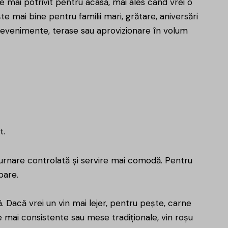
 mai potrivit pentru acasă, mai ales când vrei o
 mai bine pentru familii mari, grătare, aniversări
ru evenimente, terase sau aprovizionare în volum
t.
turnare controlată și servire mai comodă. Pentru
pare.
. Dacă vrei un vin mai lejer, pentru pește, carne
te mai consistente sau mese tradiționale, vin roșu