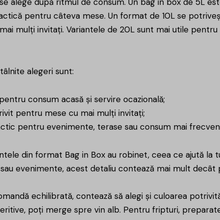
se alege după ritmul de consum. Un bag in box de 5L este
actică pentru câteva mese. Un format de 10L se potrivește
 mai mulți invitați. Variantele de 20L sunt mai utile pent
tâlnite alegeri sunt:
 pentru consum acasă și servire ocazională;
rivit pentru mese cu mai mulți invitați;
actic pentru evenimente, terase sau consum mai frecven
ntele din format Bag in Box au robinet, ceea ce ajută la 
 sau evenimente, acest detaliu contează mai mult decât 
mandă echilibrată, contează să alegi și culoarea potrivită
eritive, poți merge spre
vin alb
. Pentru fripturi, prepara