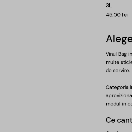
3L
45,00
lei
Alege
Vinul Bag i
multe sticl
de servire.
Categoria i
aprovizion
modul în car
Ce cant