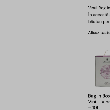
Vinul Bag i
În această 
băuturi
pen
Afișez toate
Bag in Bo
Vini – Vi
– 10L