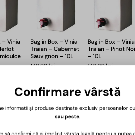
 – Vinia
Bag in Box – Vinia
Bag in Box – Vinia
Merlot
Traian – Cabernet
Traian – Pinot Noi
midulce
Sauvignon – 10L
– 10L
149,00
lei
149,00
lei
Confirmare vârstă
ne informații și produse destinate exclusiv persoanelor c
sau peste
.
 să confirmi că ai împlinit vârsta legală pentru a putea 