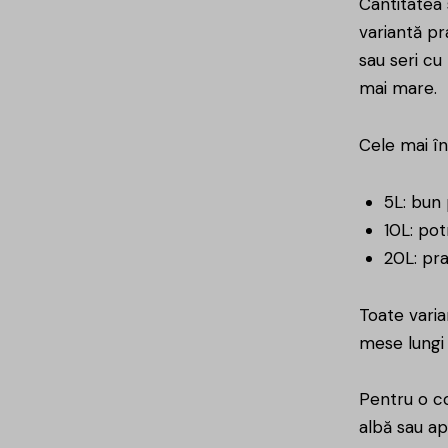
Cantitatea 
variantă pr
sau seri cu
mai mare.
Cele mai în
5L: bun
10L: pot
20L: pr
Toate varia
mese lungi
Pentru o co
albă sau ap