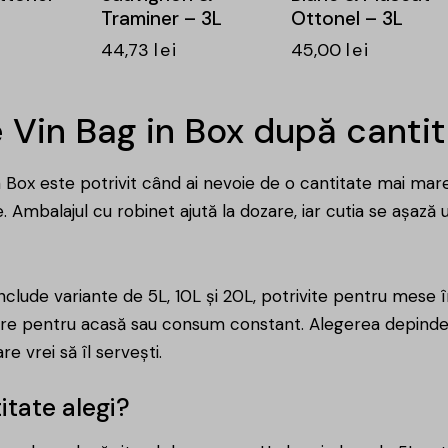
Traminer – 3L
Ottonel – 3L
44,73
lei
45,00
lei
 Vin Bag in Box după cantit
n Box este potrivit când ai nevoie de o cantitate mai mare 
e. Ambalajul cu robinet ajută la dozare, iar cutia se așază
nclude variante de 5L, 10L și 20L, potrivite pentru mese î
are pentru acasă sau consum constant. Alegerea depinde 
e vrei să îl servești.
itate alegi?