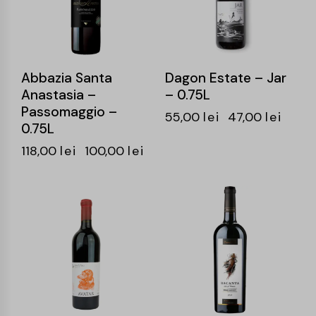
Abbazia Santa
Dagon Estate – Jar
Anastasia –
– 0.75L
Passomaggio –
55,00
lei
47,00
lei
0.75L
118,00
lei
100,00
lei
-15%
-20%