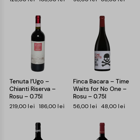
-15%
-14%
Tenuta l’Ugo –
Finca Bacara – Time
Chianti Riserva –
Waits for No One –
Rosu – 0.75l
Rosu – 0.75l
219,00
lei
186,00
lei
56,00
lei
48,00
lei
-14%
-16%