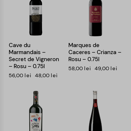
Cave du
Marques de
Marmandais –
Caceres – Crianza –
Secret de Vigneron
Rosu – 0.75l
– Rosu – 0.75l
58,00
lei
49,00
lei
56,00
lei
48,00
lei
-14%
-15%