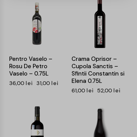
-14%
-15%
Pentro Vaselo –
Crama Oprisor –
Rosu De Petro
Cupola Sanctis –
Vaselo – 0.75L
Sfintii Constantin si
Elena 0.75L
36,00
lei
31,00
lei
61,00
lei
52,00
lei
-15%
-15%