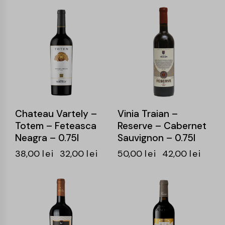
-16%
-16%
Chateau Vartely –
Vinia Traian –
Totem – Feteasca
Reserve – Cabernet
Neagra – 0.75l
Sauvignon – 0.75l
38,00
lei
32,00
lei
50,00
lei
42,00
lei
-14%
-15%