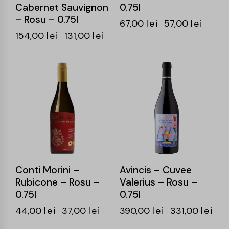
Cabernet Sauvignon
0.75l
– Rosu – 0.75l
67,00
lei
57,00
lei
154,00
lei
131,00
lei
-16%
-15%
Conti Morini –
Avincis – Cuvee
Rubicone – Rosu –
Valerius – Rosu –
0.75l
0.75l
44,00
lei
37,00
lei
390,00
lei
331,00
lei