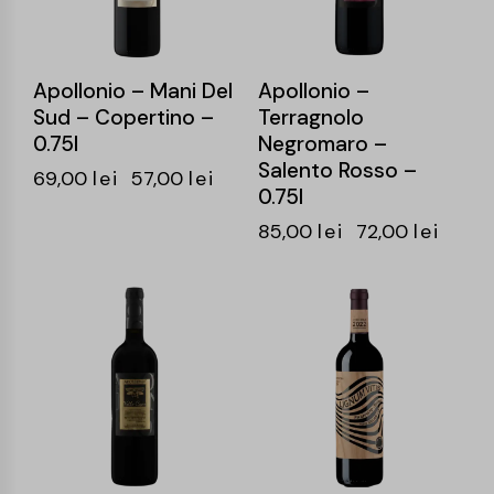
Apollonio – Mani Del
Apollonio –
Sud – Copertino –
Terragnolo
0.75l
Negromaro –
Salento Rosso –
69,00
lei
57,00
lei
0.75l
85,00
lei
72,00
lei
-15%
-15%