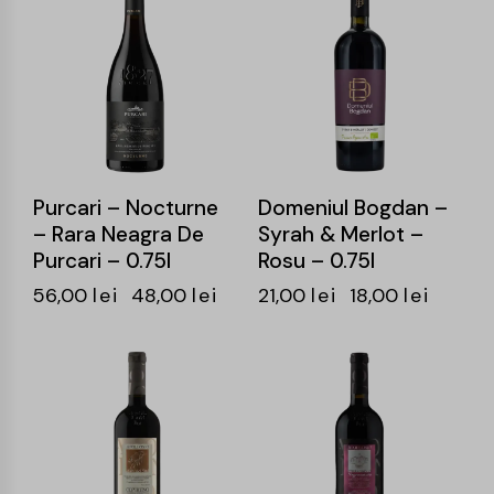
-14%
-14%
Purcari – Nocturne
Domeniul Bogdan –
– Rara Neagra De
Syrah & Merlot –
Purcari – 0.75l
Rosu – 0.75l
56,00
lei
48,00
lei
21,00
lei
18,00
lei
-17%
-15%