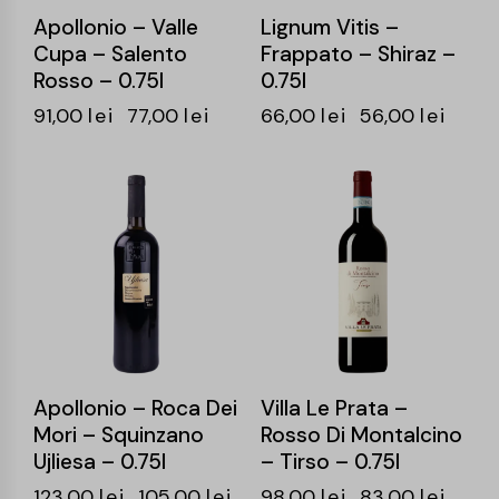
Apollonio – Valle
Lignum Vitis –
Cupa – Salento
Frappato – Shiraz –
Rosso – 0.75l
0.75l
91,00
lei
77,00
lei
66,00
lei
56,00
lei
-15%
-15%
Apollonio – Roca Dei
Villa Le Prata –
Mori – Squinzano
Rosso Di Montalcino
Ujliesa – 0.75l
– Tirso – 0.75l
123,00
lei
105,00
lei
98,00
lei
83,00
lei