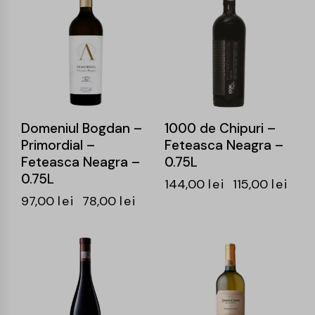
Domeniul Bogdan –
1000 de Chipuri –
Primordial –
Feteasca Neagra –
Feteasca Neagra –
0.75L
0.75L
144,00
lei
115,00
lei
97,00
lei
78,00
lei
-19%
-24%