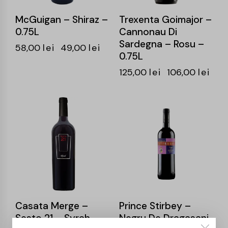
McGuigan – Shiraz –
Trexenta Goimajor –
0.75L
Cannonau Di
Sardegna – Rosu –
58,00
lei
49,00
lei
0.75L
125,00
lei
106,00
lei
-15%
-15%
Casata Merge –
Prince Stirbey –
Sesto 21 – Syrah –
Negru De Dragasani