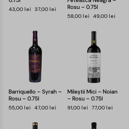
0.75l
Feteasca Neagra –
Rosu – 0.75l
43,00
lei
37,00
lei
58,00
lei
49,00
lei
-15%
-15%
Barriquello – Syrah –
Mileştii Mici – Noian
Rosu – 0.75l
– Rosu – 0.75l
55,00
lei
47,00
lei
91,00
lei
77,00
lei