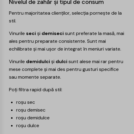
Nivelul de zahăr și tipul de consum
Pentru majoritatea clienților, selecția pornește de la
stil.
Vinurile
seci
și
demiseci
sunt preferate la masă, mai
ales pentru preparate consistente. Sunt mai
echilibrate și mai ușor de integrat în meniuri variate.
Vinurile
demidulci
și
dulci
sunt alese mai rar pentru
mese complete și mai des pentru gusturi specifice
sau momente separate.
Poți filtra rapid după stil:
roșu sec
roșu demisec
roșu demidulce
roșu dulce