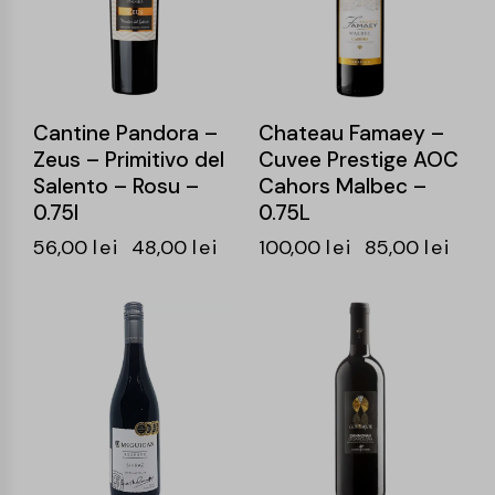
Cantine Pandora –
Chateau Famaey –
Zeus – Primitivo del
Cuvee Prestige AOC
Salento – Rosu –
Cahors Malbec –
0.75l
0.75L
56,00
lei
48,00
lei
100,00
lei
85,00
lei
-16%
-15%