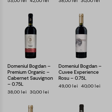
53,00
lei
42,00
lei
38,00
lei
30,00
lei
-21%
-18%
Domeniul Bogdan –
Domeniul Bogdan –
Premium Organic –
Cuvee Experience
Cabernet Sauvignon
Rosu – 0.75L
– 0.75L
49,00
lei
40,00
lei
38,00
lei
30,00
lei
-20%
-20%