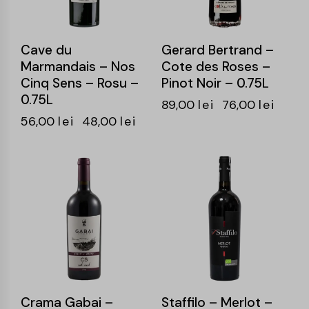
Cave du
Gerard Bertrand –
Marmandais – Nos
Cote des Roses –
Cinq Sens – Rosu –
Pinot Noir – 0.75L
0.75L
89,00
lei
76,00
lei
56,00
lei
48,00
lei
-15%
-15%
Crama Gabai –
Staffilo – Merlot –