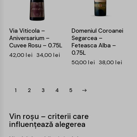
Via Viticola –
Domeniul Coroanei
Aniversarium –
Segarcea –
Cuvee Rosu – 0.75L
Feteasca Alba –
0.75L
42,00
lei
34,00
lei
50,00
lei
38,00
lei
1
2
3
→
4
5
Vin roșu – criterii care
influențează alegerea