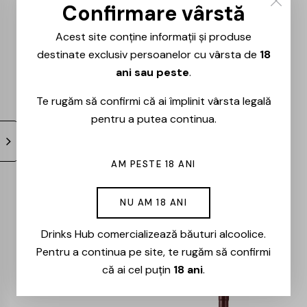
0.75L
– 0.75L
Confirmare vârstă
119,00
lei
101,00
lei
91,00
lei
77,00
lei
Acest site conține informații și produse
destinate exclusiv persoanelor cu vârsta de
18
ani sau peste
.
-15%
-15%
Te rugăm să confirmi că ai împlinit vârsta legală
pentru a putea continua.
AM PESTE 18 ANI
Milestii Mici –
Cote – Rouge –
NU AM 18 ANI
Univers – Merlot –
Cabernet Sauvignon
Drinks Hub comercializează băuturi alcoolice.
0.75L
& Merlot – 0.75l
Pentru a continua pe site, te rugăm să confirmi
61,00
lei
52,00
lei
74,00
lei
63,00
lei
că ai cel puțin
18 ani
.