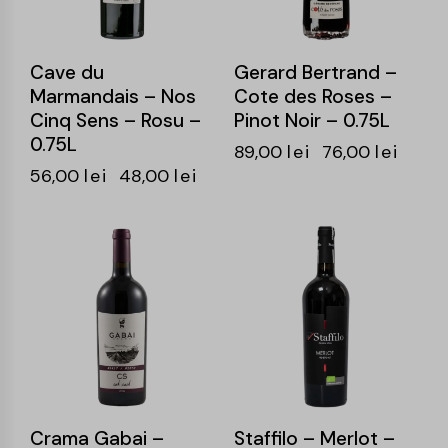
Cave du
Gerard Bertrand –
Marmandais – Nos
Cote des Roses –
Cinq Sens – Rosu –
Pinot Noir – 0.75L
0.75L
89,00
lei
76,00
lei
56,00
lei
48,00
lei
-15%
-15%
Crama Gabai –
Staffilo – Merlot –