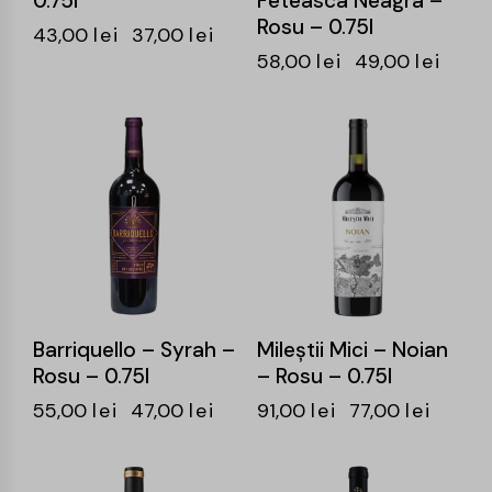
0.75l
Feteasca Neagra –
Rosu – 0.75l
43,00
lei
37,00
lei
58,00
lei
49,00
lei
-15%
-15%
Barriquello – Syrah –
Mileştii Mici – Noian
Rosu – 0.75l
– Rosu – 0.75l
55,00
lei
47,00
lei
91,00
lei
77,00
lei