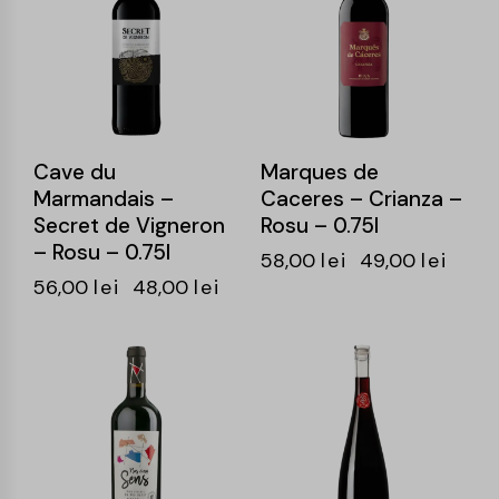
Cave du
Marques de
Marmandais –
Caceres – Crianza –
Secret de Vigneron
Rosu – 0.75l
– Rosu – 0.75l
58,00
lei
49,00
lei
56,00
lei
48,00
lei
-14%
-15%