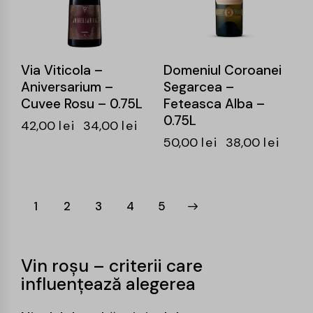
Via Viticola –
Domeniul Coroanei
Aniversarium –
Segarcea –
Cuvee Rosu – 0.75L
Feteasca Alba –
0.75L
42,00
lei
34,00
lei
50,00
lei
38,00
lei
1
2
3
→
4
5
Vin roșu – criterii care
influențează alegerea