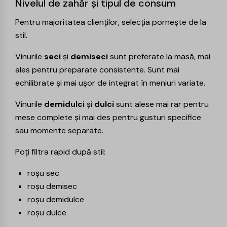
Nivelul de zahăr și tipul de consum
Pentru majoritatea clienților, selecția pornește de la
stil.
Vinurile
seci
și
demiseci
sunt preferate la masă, mai
ales pentru preparate consistente. Sunt mai
echilibrate și mai ușor de integrat în meniuri variate.
Vinurile
demidulci
și
dulci
sunt alese mai rar pentru
mese complete și mai des pentru gusturi specifice
sau momente separate.
Poți filtra rapid după stil:
roșu sec
roșu demisec
roșu demidulce
roșu dulce