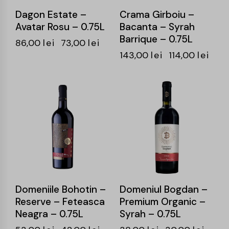
Dagon Estate –
Crama Girboiu –
Avatar Rosu – 0.75L
Bacanta – Syrah
Barrique – 0.75L
86,00
lei
73,00
lei
143,00
lei
114,00
lei
-21%
-21%
Domeniile Bohotin –
Domeniul Bogdan –
Reserve – Feteasca
Premium Organic –
Neagra – 0.75L
Syrah – 0.75L