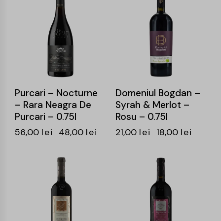
-14%
-14%
Purcari – Nocturne
Domeniul Bogdan –
– Rara Neagra De
Syrah & Merlot –
Purcari – 0.75l
Rosu – 0.75l
56,00
lei
48,00
lei
21,00
lei
18,00
lei
-17%
-15%