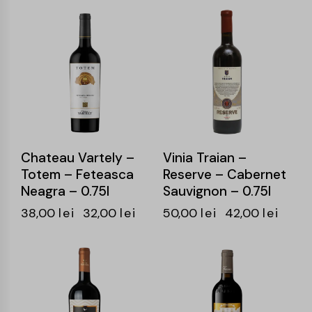
-16%
-16%
Chateau Vartely –
Vinia Traian –
Totem – Feteasca
Reserve – Cabernet
Neagra – 0.75l
Sauvignon – 0.75l
38,00
lei
32,00
lei
50,00
lei
42,00
lei
-14%
-15%