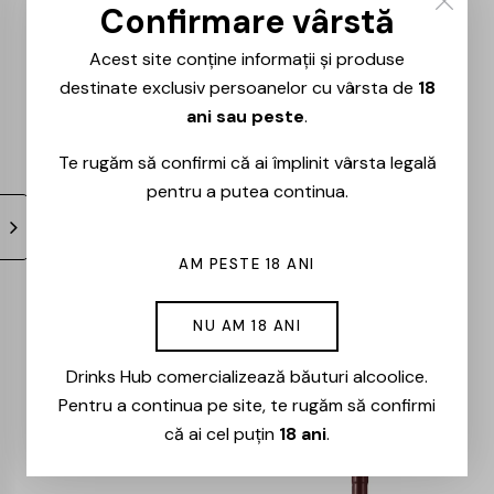
0.75L
– 0.75L
Confirmare vârstă
119,00
lei
101,00
lei
91,00
lei
77,00
lei
Acest site conține informații și produse
destinate exclusiv persoanelor cu vârsta de
18
ani sau peste
.
-15%
-15%
Te rugăm să confirmi că ai împlinit vârsta legală
pentru a putea continua.
AM PESTE 18 ANI
Milestii Mici –
Cote – Rouge –
NU AM 18 ANI
Univers – Merlot –
Cabernet Sauvignon
Drinks Hub comercializează băuturi alcoolice.
0.75L
& Merlot – 0.75l
Pentru a continua pe site, te rugăm să confirmi
61,00
lei
52,00
lei
74,00
lei
63,00
lei
că ai cel puțin
18 ani
.