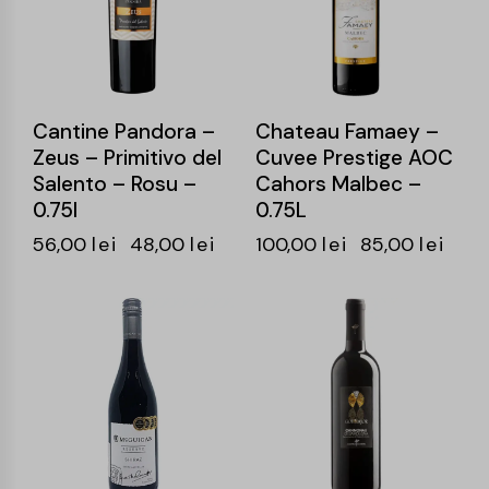
Cantine Pandora –
Chateau Famaey –
Zeus – Primitivo del
Cuvee Prestige AOC
Salento – Rosu –
Cahors Malbec –
0.75l
0.75L
56,00
lei
48,00
lei
100,00
lei
85,00
lei
-16%
-15%