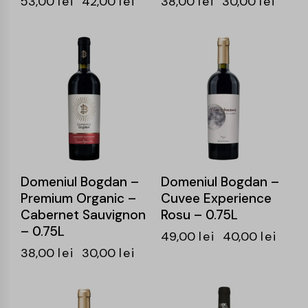
53,00
lei
42,00
lei
38,00
lei
30,00
lei
-21%
-18%
Domeniul Bogdan –
Domeniul Bogdan –
Premium Organic –
Cuvee Experience
Cabernet Sauvignon
Rosu – 0.75L
– 0.75L
49,00
lei
40,00
lei
38,00
lei
30,00
lei
-20%
-20%