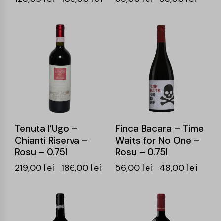
-15%
-14%
Tenuta l’Ugo –
Finca Bacara – Time
Chianti Riserva –
Waits for No One –
Rosu – 0.75l
Rosu – 0.75l
219,00
lei
186,00
lei
56,00
lei
48,00
lei
-14%
-16%