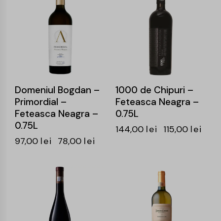
Domeniul Bogdan –
1000 de Chipuri –
Primordial –
Feteasca Neagra –
Feteasca Neagra –
0.75L
0.75L
144,00
lei
115,00
lei
97,00
lei
78,00
lei
-19%
-24%