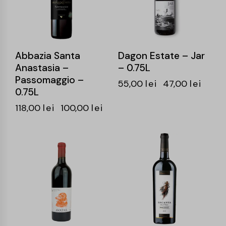
Abbazia Santa
Dagon Estate – Jar
Anastasia –
– 0.75L
Passomaggio –
55,00
lei
47,00
lei
0.75L
118,00
lei
100,00
lei
-15%
-20%