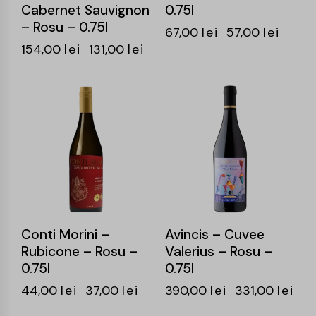
Cabernet Sauvignon
0.75l
– Rosu – 0.75l
67,00
lei
57,00
lei
154,00
lei
131,00
lei
-16%
-15%
Conti Morini –
Avincis – Cuvee
Rubicone – Rosu –
Valerius – Rosu –
0.75l
0.75l
44,00
lei
37,00
lei
390,00
lei
331,00
lei