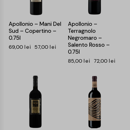
Apollonio – Mani Del
Apollonio –
Sud – Copertino –
Terragnolo
0.75l
Negromaro –
Salento Rosso –
69,00
lei
57,00
lei
0.75l
85,00
lei
72,00
lei
-15%
-15%