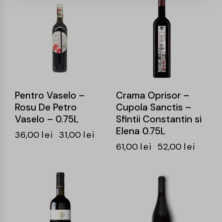
-14%
-15%
Pentro Vaselo –
Crama Oprisor –
Rosu De Petro
Cupola Sanctis –
Vaselo – 0.75L
Sfintii Constantin si
Elena 0.75L
36,00
lei
31,00
lei
61,00
lei
52,00
lei
-15%
-15%