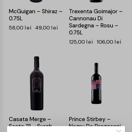
McGuigan – Shiraz –
Trexenta Goimajor –
0.75L
Cannonau Di
Sardegna – Rosu –
58,00
lei
49,00
lei
0.75L
125,00
lei
106,00
lei
-15%
-15%
Casata Merge –
Prince Stirbey –
Sesto 21 – Syrah –
Negru De Dragasani