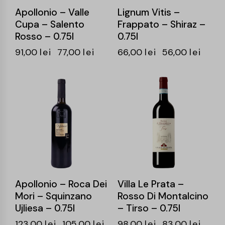
Apollonio – Valle
Lignum Vitis –
Cupa – Salento
Frappato – Shiraz –
Rosso – 0.75l
0.75l
91,00
lei
77,00
lei
66,00
lei
56,00
lei
-15%
-15%
Apollonio – Roca Dei
Villa Le Prata –
Mori – Squinzano
Rosso Di Montalcino
Ujliesa – 0.75l
– Tirso – 0.75l
123,00
lei
105,00
lei
98,00
lei
83,00
lei