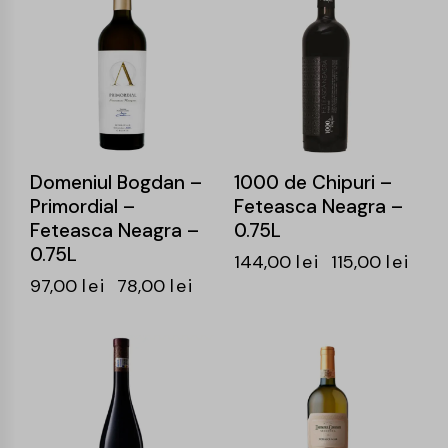
Domeniul Bogdan –
1000 de Chipuri –
Primordial –
Feteasca Neagra –
Feteasca Neagra –
0.75L
0.75L
144,00
lei
115,00
lei
97,00
lei
78,00
lei
-19%
-24%