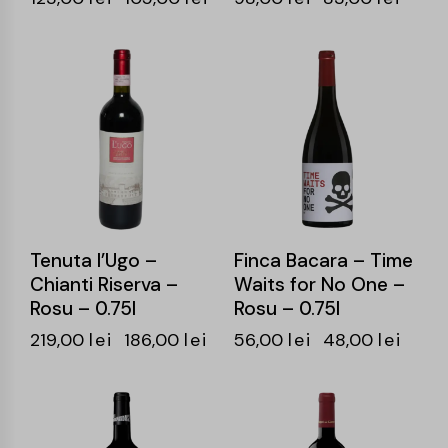
-15%
-14%
Tenuta l’Ugo –
Finca Bacara – Time
Chianti Riserva –
Waits for No One –
Rosu – 0.75l
Rosu – 0.75l
219,00
lei
186,00
lei
56,00
lei
48,00
lei
-14%
-16%