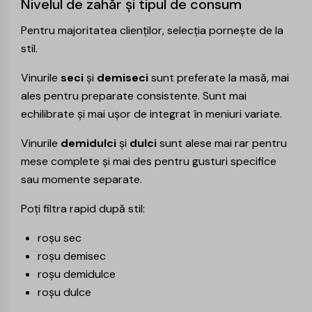
Nivelul de zahăr și tipul de consum
Pentru majoritatea clienților, selecția pornește de la
stil.
Vinurile
seci
și
demiseci
sunt preferate la masă, mai
ales pentru preparate consistente. Sunt mai
echilibrate și mai ușor de integrat în meniuri variate.
Vinurile
demidulci
și
dulci
sunt alese mai rar pentru
mese complete și mai des pentru gusturi specifice
sau momente separate.
Poți filtra rapid după stil:
roșu sec
roșu demisec
roșu demidulce
roșu dulce