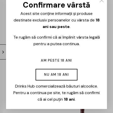
0.75L
– 0.75L
Confirmare vârstă
119,00
lei
101,00
lei
91,00
lei
77,00
lei
Acest site conține informații și produse
destinate exclusiv persoanelor cu vârsta de
18
ani sau peste
.
-15%
-15%
Te rugăm să confirmi că ai împlinit vârsta legală
pentru a putea continua.
AM PESTE 18 ANI
Milestii Mici –
Cote – Rouge –
NU AM 18 ANI
Univers – Merlot –
Cabernet Sauvignon
Drinks Hub comercializează băuturi alcoolice.
0.75L
& Merlot – 0.75l
Pentru a continua pe site, te rugăm să confirmi
61,00
lei
52,00
lei
74,00
lei
63,00
lei
că ai cel puțin
18 ani
.