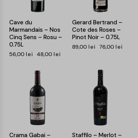
Cave du
Gerard Bertrand –
Marmandais – Nos
Cote des Roses –
Cinq Sens – Rosu –
Pinot Noir – 0.75L
0.75L
89,00
lei
76,00
lei
56,00
lei
48,00
lei
-15%
-15%
Crama Gabai –
Staffilo – Merlot –