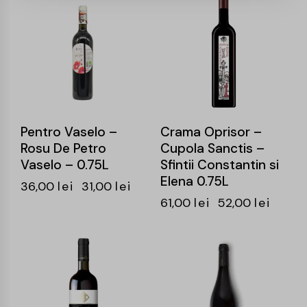
-14%
-15%
Pentro Vaselo –
Crama Oprisor –
Rosu De Petro
Cupola Sanctis –
Vaselo – 0.75L
Sfintii Constantin si
Elena 0.75L
36,00
lei
31,00
lei
61,00
lei
52,00
lei
-15%
-15%