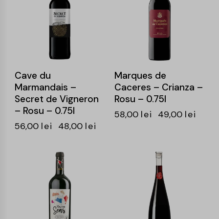
Cave du
Marques de
Marmandais –
Caceres – Crianza –
Secret de Vigneron
Rosu – 0.75l
– Rosu – 0.75l
58,00
lei
49,00
lei
56,00
lei
48,00
lei
-14%
-15%