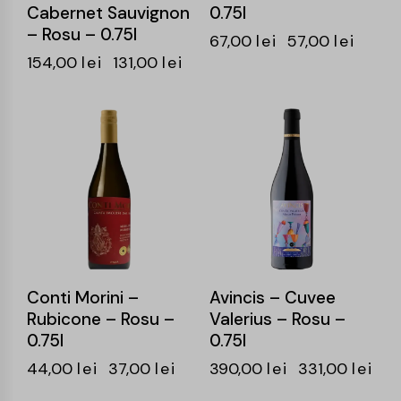
Cabernet Sauvignon
0.75l
– Rosu – 0.75l
67,00
lei
57,00
lei
154,00
lei
131,00
lei
-16%
-15%
Conti Morini –
Avincis – Cuvee
Rubicone – Rosu –
Valerius – Rosu –
0.75l
0.75l
44,00
lei
37,00
lei
390,00
lei
331,00
lei