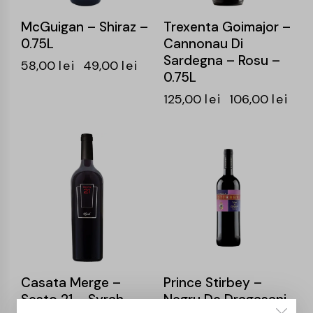
McGuigan – Shiraz –
Trexenta Goimajor –
0.75L
Cannonau Di
Sardegna – Rosu –
58,00
lei
49,00
lei
0.75L
125,00
lei
106,00
lei
-15%
-15%
Casata Merge –
Prince Stirbey –
Sesto 21 – Syrah –
Negru De Dragasani