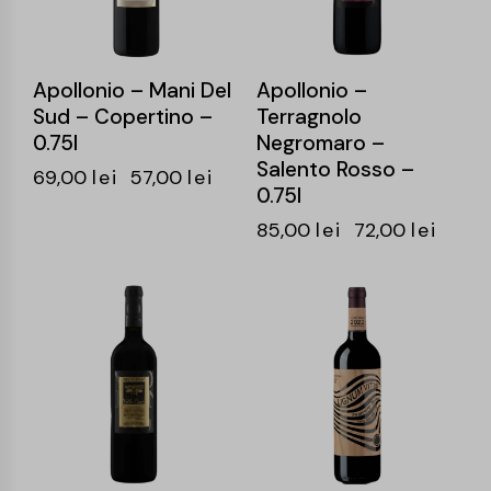
Apollonio – Mani Del
Apollonio –
Sud – Copertino –
Terragnolo
0.75l
Negromaro –
Salento Rosso –
69,00
lei
57,00
lei
0.75l
85,00
lei
72,00
lei
-15%
-15%