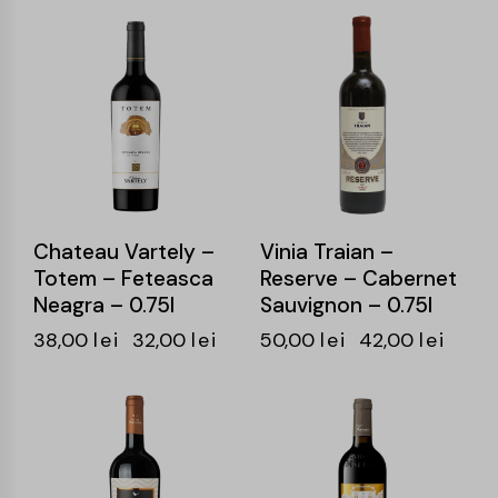
-16%
-16%
Chateau Vartely –
Vinia Traian –
Totem – Feteasca
Reserve – Cabernet
Neagra – 0.75l
Sauvignon – 0.75l
38,00
lei
32,00
lei
50,00
lei
42,00
lei
-14%
-15%