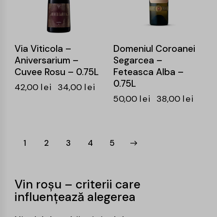
Via Viticola –
Domeniul Coroanei
Aniversarium –
Segarcea –
Cuvee Rosu – 0.75L
Feteasca Alba –
0.75L
42,00
lei
34,00
lei
50,00
lei
38,00
lei
1
2
3
→
4
5
Vin roșu – criterii care
influențează alegerea