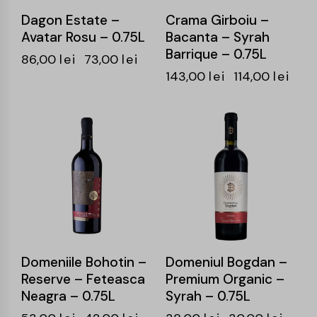
Dagon Estate –
Crama Girboiu –
Avatar Rosu – 0.75L
Bacanta – Syrah
Barrique – 0.75L
86,00
lei
73,00
lei
143,00
lei
114,00
lei
-21%
-21%
Domeniile Bohotin –
Domeniul Bogdan –
Reserve – Feteasca
Premium Organic –
Neagra – 0.75L
Syrah – 0.75L