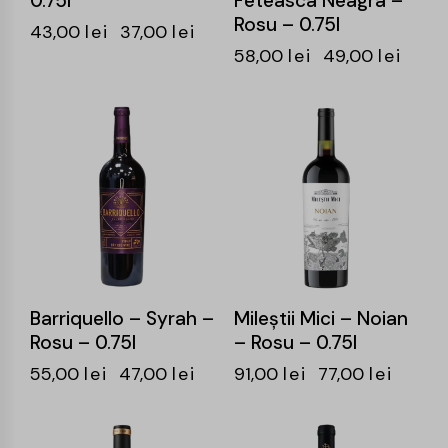
0.75l
Feteasca Neagra –
Rosu – 0.75l
43,00
lei
37,00
lei
58,00
lei
49,00
lei
-15%
-15%
Barriquello – Syrah –
Mileştii Mici – Noian
Rosu – 0.75l
– Rosu – 0.75l
55,00
lei
47,00
lei
91,00
lei
77,00
lei