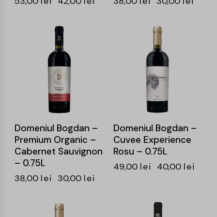
53,00
lei
42,00
lei
38,00
lei
30,00
lei
-21%
-18%
Domeniul Bogdan –
Domeniul Bogdan –
Premium Organic –
Cuvee Experience
Cabernet Sauvignon
Rosu – 0.75L
– 0.75L
49,00
lei
40,00
lei
38,00
lei
30,00
lei
-20%
-20%