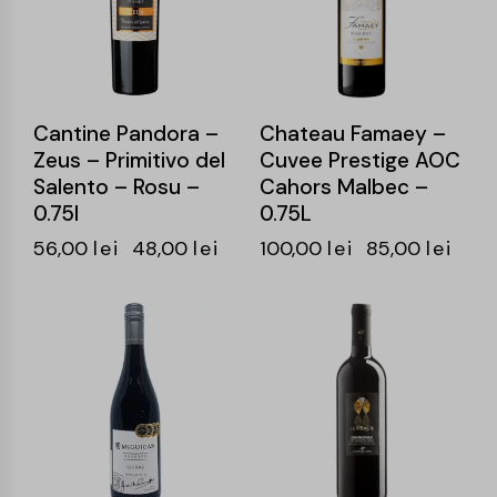
Cantine Pandora –
Chateau Famaey –
Zeus – Primitivo del
Cuvee Prestige AOC
Salento – Rosu –
Cahors Malbec –
0.75l
0.75L
56,00
lei
48,00
lei
100,00
lei
85,00
lei
-16%
-15%