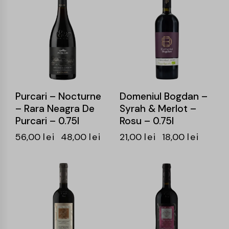
-14%
-14%
Purcari – Nocturne
Domeniul Bogdan –
– Rara Neagra De
Syrah & Merlot –
Purcari – 0.75l
Rosu – 0.75l
56,00
lei
48,00
lei
21,00
lei
18,00
lei
-17%
-15%