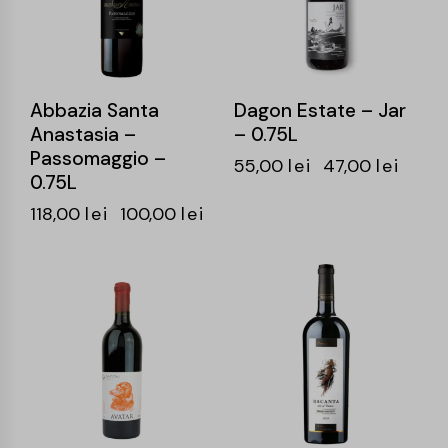
Abbazia Santa
Dagon Estate – Jar
Anastasia –
– 0.75L
Passomaggio –
55,00
lei
47,00
lei
0.75L
118,00
lei
100,00
lei
-15%
-20%