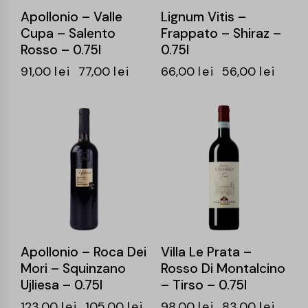
Apollonio – Valle
Lignum Vitis –
Cupa – Salento
Frappato – Shiraz –
Rosso – 0.75l
0.75l
91,00
lei
77,00
lei
66,00
lei
56,00
lei
-15%
-15%
Apollonio – Roca Dei
Villa Le Prata –
Mori – Squinzano
Rosso Di Montalcino
Ujliesa – 0.75l
– Tirso – 0.75l
123,00
lei
105,00
lei
98,00
lei
83,00
lei