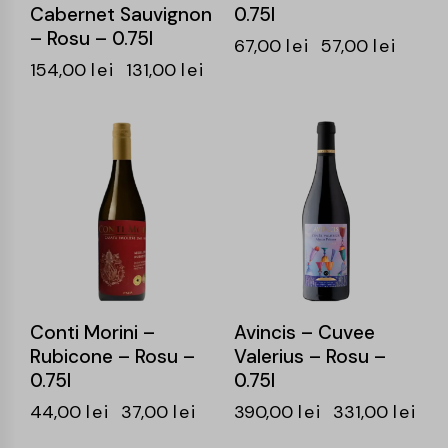
Cabernet Sauvignon
0.75l
– Rosu – 0.75l
67,00
lei
57,00
lei
154,00
lei
131,00
lei
-16%
-15%
Conti Morini –
Avincis – Cuvee
Rubicone – Rosu –
Valerius – Rosu –
0.75l
0.75l
44,00
lei
37,00
lei
390,00
lei
331,00
lei