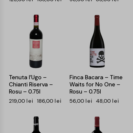
-15%
-14%
Tenuta l’Ugo –
Finca Bacara – Time
Chianti Riserva –
Waits for No One –
Rosu – 0.75l
Rosu – 0.75l
219,00
lei
186,00
lei
56,00
lei
48,00
lei
-14%
-16%