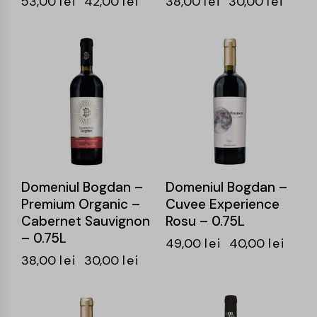
53,00
lei
42,00
lei
38,00
lei
30,00
lei
-21%
-18%
Domeniul Bogdan –
Domeniul Bogdan –
Premium Organic –
Cuvee Experience
Cabernet Sauvignon
Rosu – 0.75L
– 0.75L
49,00
lei
40,00
lei
38,00
lei
30,00
lei
-20%
-20%