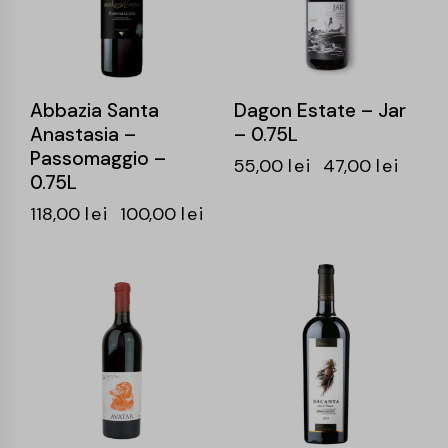
Abbazia Santa
Dagon Estate – Jar
Anastasia –
– 0.75L
Passomaggio –
55,00
lei
47,00
lei
0.75L
118,00
lei
100,00
lei
-15%
-20%