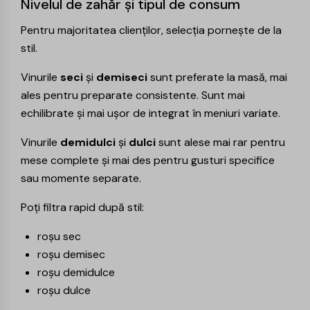
Nivelul de zahăr și tipul de consum
Pentru majoritatea clienților, selecția pornește de la
stil.
Vinurile
seci
și
demiseci
sunt preferate la masă, mai
ales pentru preparate consistente. Sunt mai
echilibrate și mai ușor de integrat în meniuri variate.
Vinurile
demidulci
și
dulci
sunt alese mai rar pentru
mese complete și mai des pentru gusturi specifice
sau momente separate.
Poți filtra rapid după stil:
roșu sec
roșu demisec
roșu demidulce
roșu dulce