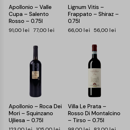
Apollonio – Valle
Lignum Vitis –
Cupa – Salento
Frappato – Shiraz –
Rosso – 0.75l
0.75l
91,00
lei
77,00
lei
66,00
lei
56,00
lei
-15%
-15%
Apollonio – Roca Dei
Villa Le Prata –
Mori – Squinzano
Rosso Di Montalcino
Ujliesa – 0.75l
– Tirso – 0.75l
123,00
lei
105,00
lei
98,00
lei
83,00
lei