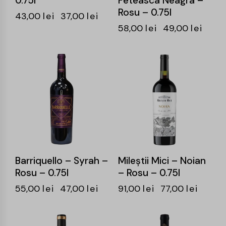
0.75l
Feteasca Neagra –
Rosu – 0.75l
43,00
lei
37,00
lei
58,00
lei
49,00
lei
-15%
-15%
Barriquello – Syrah –
Mileştii Mici – Noian
Rosu – 0.75l
– Rosu – 0.75l
55,00
lei
47,00
lei
91,00
lei
77,00
lei