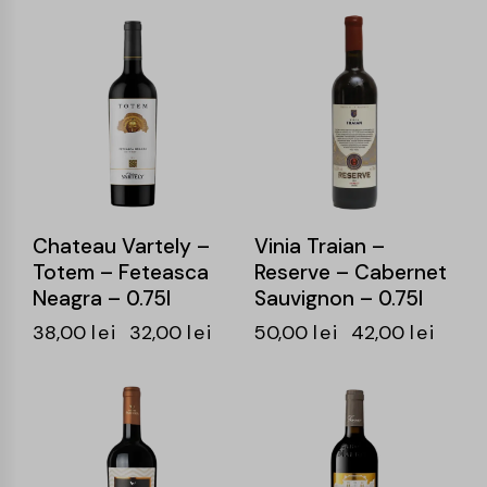
-16%
-16%
Chateau Vartely –
Vinia Traian –
Totem – Feteasca
Reserve – Cabernet
Neagra – 0.75l
Sauvignon – 0.75l
38,00
lei
32,00
lei
50,00
lei
42,00
lei
-14%
-15%