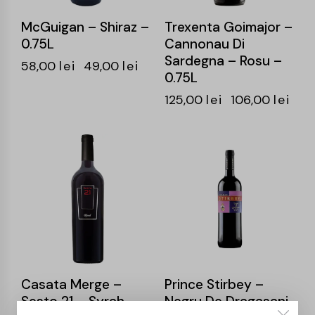
McGuigan – Shiraz –
Trexenta Goimajor –
0.75L
Cannonau Di
Sardegna – Rosu –
58,00
lei
49,00
lei
0.75L
125,00
lei
106,00
lei
-15%
-15%
Casata Merge –
Prince Stirbey –
Sesto 21 – Syrah –
Negru De Dragasani