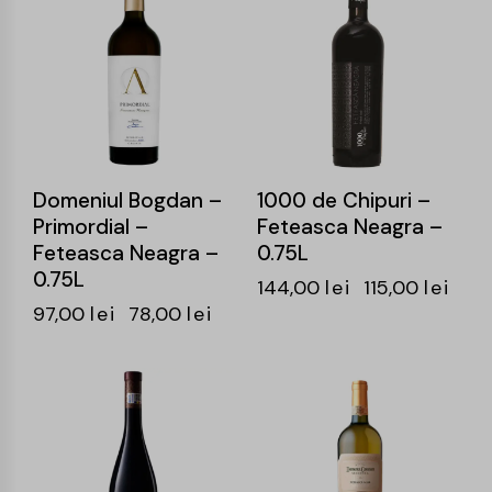
Domeniul Bogdan –
1000 de Chipuri –
Primordial –
Feteasca Neagra –
Feteasca Neagra –
0.75L
0.75L
144,00
lei
115,00
lei
97,00
lei
78,00
lei
-19%
-24%