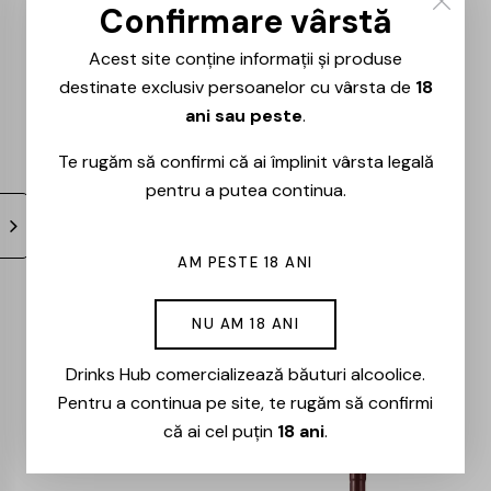
0.75L
– 0.75L
Confirmare vârstă
119,00
lei
101,00
lei
91,00
lei
77,00
lei
Acest site conține informații și produse
destinate exclusiv persoanelor cu vârsta de
18
ani sau peste
.
-15%
-15%
Te rugăm să confirmi că ai împlinit vârsta legală
pentru a putea continua.
AM PESTE 18 ANI
Milestii Mici –
Cote – Rouge –
NU AM 18 ANI
Univers – Merlot –
Cabernet Sauvignon
Drinks Hub comercializează băuturi alcoolice.
0.75L
& Merlot – 0.75l
Pentru a continua pe site, te rugăm să confirmi
61,00
lei
52,00
lei
74,00
lei
63,00
lei
că ai cel puțin
18 ani
.