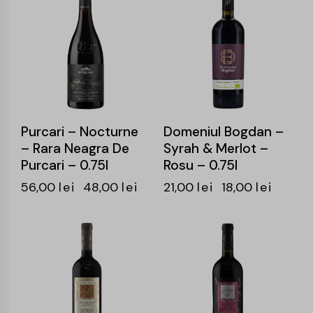
-14%
-14%
Purcari – Nocturne
Domeniul Bogdan –
– Rara Neagra De
Syrah & Merlot –
Purcari – 0.75l
Rosu – 0.75l
56,00
lei
48,00
lei
21,00
lei
18,00
lei
-17%
-15%