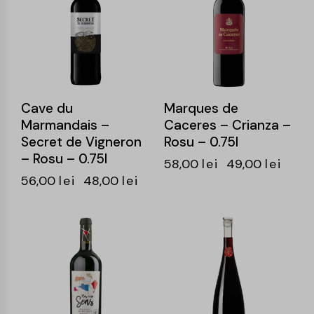
Cave du
Marques de
Marmandais –
Caceres – Crianza –
Secret de Vigneron
Rosu – 0.75l
– Rosu – 0.75l
58,00
lei
49,00
lei
56,00
lei
48,00
lei
-14%
-15%