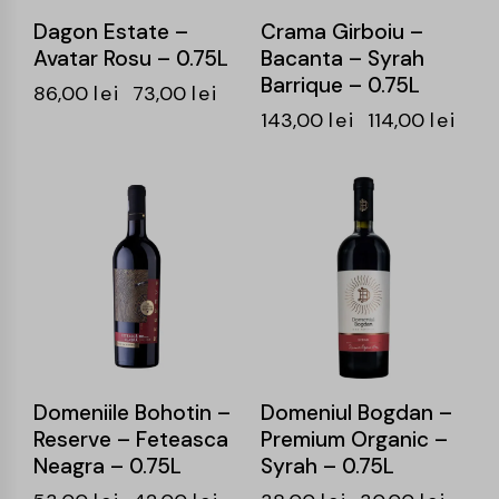
Dagon Estate –
Crama Girboiu –
Avatar Rosu – 0.75L
Bacanta – Syrah
Barrique – 0.75L
86,00
lei
73,00
lei
143,00
lei
114,00
lei
-21%
-21%
Domeniile Bohotin –
Domeniul Bogdan –
Reserve – Feteasca
Premium Organic –
Neagra – 0.75L
Syrah – 0.75L