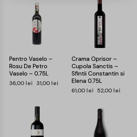
-14%
-15%
Pentro Vaselo –
Crama Oprisor –
Rosu De Petro
Cupola Sanctis –
Vaselo – 0.75L
Sfintii Constantin si
Elena 0.75L
36,00
lei
31,00
lei
61,00
lei
52,00
lei
-15%
-15%