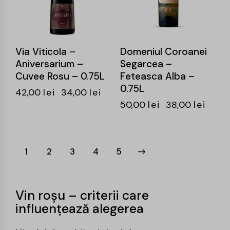
Via Viticola –
Domeniul Coroanei
Aniversarium –
Segarcea –
Cuvee Rosu – 0.75L
Feteasca Alba –
0.75L
42,00
lei
34,00
lei
50,00
lei
38,00
lei
1
2
3
→
4
5
Vin roșu – criterii care
influențează alegerea