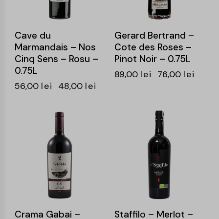
Cave du
Gerard Bertrand –
Marmandais – Nos
Cote des Roses –
Cinq Sens – Rosu –
Pinot Noir – 0.75L
0.75L
89,00
lei
76,00
lei
56,00
lei
48,00
lei
-15%
-15%
Crama Gabai –
Staffilo – Merlot –