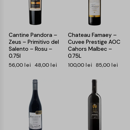
Cantine Pandora –
Chateau Famaey –
Zeus – Primitivo del
Cuvee Prestige AOC
Salento – Rosu –
Cahors Malbec –
0.75l
0.75L
56,00
lei
48,00
lei
100,00
lei
85,00
lei
-16%
-15%