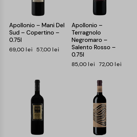
Apollonio – Mani Del
Apollonio –
Sud – Copertino –
Terragnolo
0.75l
Negromaro –
Salento Rosso –
69,00
lei
57,00
lei
0.75l
85,00
lei
72,00
lei
-15%
-15%