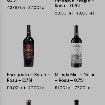
0.75l
Feteasca Neagra –
Rosu – 0.75l
43,00
lei
37,00
lei
58,00
lei
49,00
lei
-15%
-15%
Barriquello – Syrah –
Mileştii Mici – Noian
Rosu – 0.75l
– Rosu – 0.75l
55,00
lei
47,00
lei
91,00
lei
77,00
lei