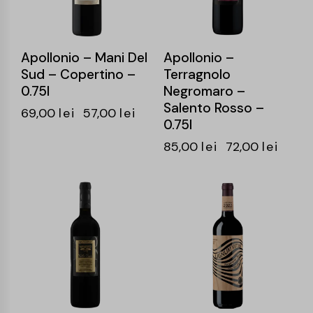
Apollonio – Mani Del
Apollonio –
Sud – Copertino –
Terragnolo
0.75l
Negromaro –
Salento Rosso –
69,00
lei
57,00
lei
0.75l
85,00
lei
72,00
lei
-15%
-15%