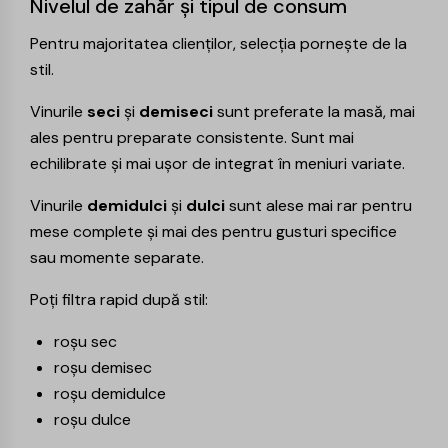
Nivelul de zahăr și tipul de consum
Pentru majoritatea clienților, selecția pornește de la
stil.
Vinurile
seci
și
demiseci
sunt preferate la masă, mai
ales pentru preparate consistente. Sunt mai
echilibrate și mai ușor de integrat în meniuri variate.
Vinurile
demidulci
și
dulci
sunt alese mai rar pentru
mese complete și mai des pentru gusturi specifice
sau momente separate.
Poți filtra rapid după stil:
roșu sec
roșu demisec
roșu demidulce
roșu dulce