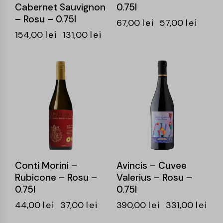
Cabernet Sauvignon
0.75l
– Rosu – 0.75l
67,00
lei
57,00
lei
154,00
lei
131,00
lei
-16%
-15%
Conti Morini –
Avincis – Cuvee
Rubicone – Rosu –
Valerius – Rosu –
0.75l
0.75l
44,00
lei
37,00
lei
390,00
lei
331,00
lei