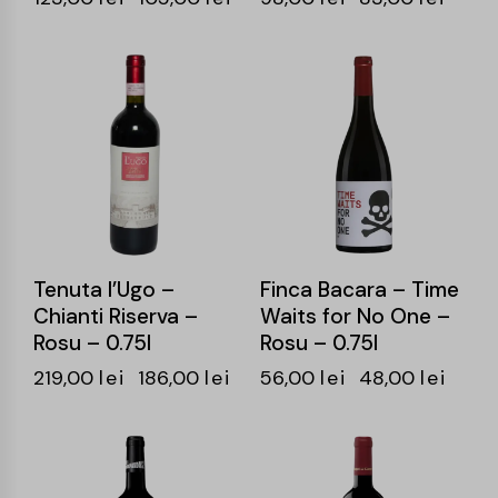
-15%
-14%
Tenuta l’Ugo –
Finca Bacara – Time
Chianti Riserva –
Waits for No One –
Rosu – 0.75l
Rosu – 0.75l
219,00
lei
186,00
lei
56,00
lei
48,00
lei
-14%
-16%