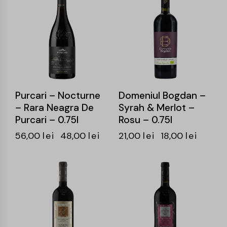
-14%
-14%
Purcari – Nocturne
Domeniul Bogdan –
– Rara Neagra De
Syrah & Merlot –
Purcari – 0.75l
Rosu – 0.75l
56,00
lei
48,00
lei
21,00
lei
18,00
lei
-17%
-15%