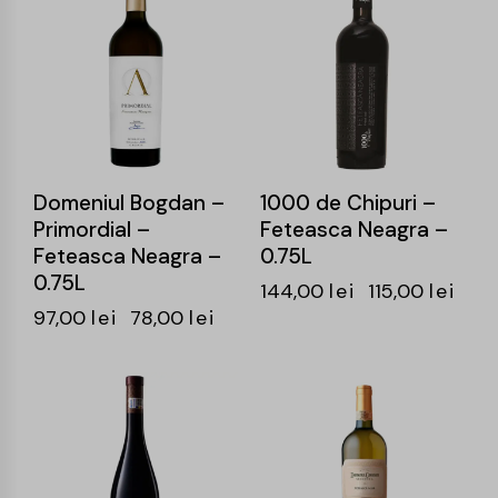
Domeniul Bogdan –
1000 de Chipuri –
Primordial –
Feteasca Neagra –
Feteasca Neagra –
0.75L
0.75L
144,00
lei
115,00
lei
97,00
lei
78,00
lei
-19%
-24%