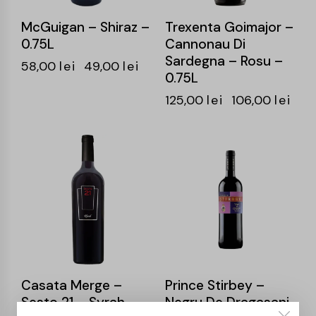
McGuigan – Shiraz –
Trexenta Goimajor –
0.75L
Cannonau Di
Sardegna – Rosu –
58,00
lei
49,00
lei
0.75L
125,00
lei
106,00
lei
-15%
-15%
Casata Merge –
Prince Stirbey –
Sesto 21 – Syrah –
Negru De Dragasani