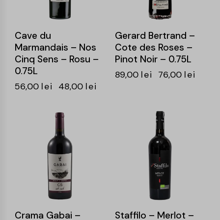
Cave du
Gerard Bertrand –
Marmandais – Nos
Cote des Roses –
Cinq Sens – Rosu –
Pinot Noir – 0.75L
0.75L
89,00
lei
76,00
lei
56,00
lei
48,00
lei
-15%
-15%
Crama Gabai –
Staffilo – Merlot –