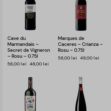
Cave du
Marques de
Marmandais –
Caceres – Crianza –
Secret de Vigneron
Rosu – 0.75l
– Rosu – 0.75l
58,00
lei
49,00
lei
56,00
lei
48,00
lei
-14%
-15%