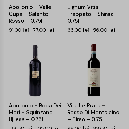
Apollonio – Valle
Lignum Vitis –
Cupa – Salento
Frappato – Shiraz –
Rosso – 0.75l
0.75l
91,00
lei
77,00
lei
66,00
lei
56,00
lei
-15%
-15%
Apollonio – Roca Dei
Villa Le Prata –
Mori – Squinzano
Rosso Di Montalcino
Ujliesa – 0.75l
– Tirso – 0.75l
123,00
lei
105,00
lei
98,00
lei
83,00
lei