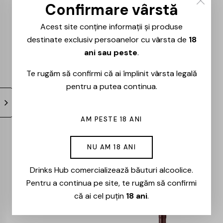
0.75L
– 0.75L
Confirmare vârstă
119,00
lei
101,00
lei
91,00
lei
77,00
lei
Acest site conține informații și produse
destinate exclusiv persoanelor cu vârsta de
18
ani sau peste
.
-15%
-15%
Te rugăm să confirmi că ai împlinit vârsta legală
pentru a putea continua.
AM PESTE 18 ANI
Milestii Mici –
Cote – Rouge –
NU AM 18 ANI
Univers – Merlot –
Cabernet Sauvignon
Drinks Hub comercializează băuturi alcoolice.
0.75L
& Merlot – 0.75l
Pentru a continua pe site, te rugăm să confirmi
61,00
lei
52,00
lei
74,00
lei
63,00
lei
că ai cel puțin
18 ani
.