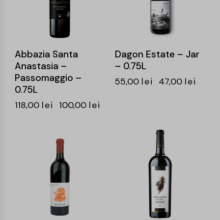
Abbazia Santa
Dagon Estate – Jar
Anastasia –
– 0.75L
Passomaggio –
55,00
lei
47,00
lei
0.75L
118,00
lei
100,00
lei
-15%
-20%