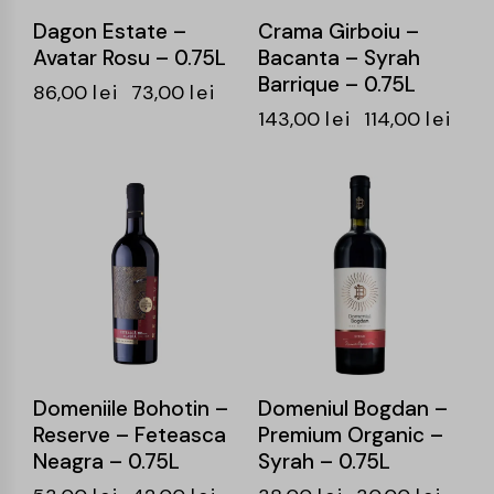
Dagon Estate –
Crama Girboiu –
Avatar Rosu – 0.75L
Bacanta – Syrah
Barrique – 0.75L
86,00
lei
73,00
lei
143,00
lei
114,00
lei
-21%
-21%
Domeniile Bohotin –
Domeniul Bogdan –
Reserve – Feteasca
Premium Organic –
Neagra – 0.75L
Syrah – 0.75L