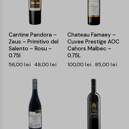
Cantine Pandora –
Chateau Famaey –
Zeus – Primitivo del
Cuvee Prestige AOC
Salento – Rosu –
Cahors Malbec –
0.75l
0.75L
56,00
lei
48,00
lei
100,00
lei
85,00
lei
-16%
-15%