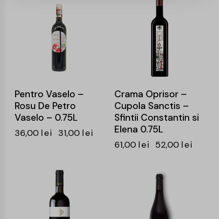
-14%
-15%
Pentro Vaselo –
Crama Oprisor –
Rosu De Petro
Cupola Sanctis –
Vaselo – 0.75L
Sfintii Constantin si
Elena 0.75L
36,00
lei
31,00
lei
61,00
lei
52,00
lei
-15%
-15%