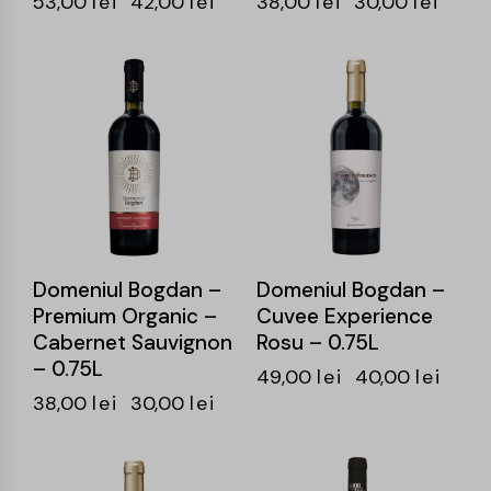
53,00
lei
42,00
lei
38,00
lei
30,00
lei
-21%
-18%
Domeniul Bogdan –
Domeniul Bogdan –
Premium Organic –
Cuvee Experience
Cabernet Sauvignon
Rosu – 0.75L
– 0.75L
49,00
lei
40,00
lei
38,00
lei
30,00
lei
-20%
-20%