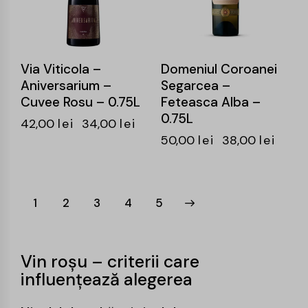
Via Viticola –
Domeniul Coroanei
Aniversarium –
Segarcea –
Cuvee Rosu – 0.75L
Feteasca Alba –
0.75L
42,00
lei
34,00
lei
50,00
lei
38,00
lei
1
2
3
→
4
5
Vin roșu – criterii care
influențează alegerea