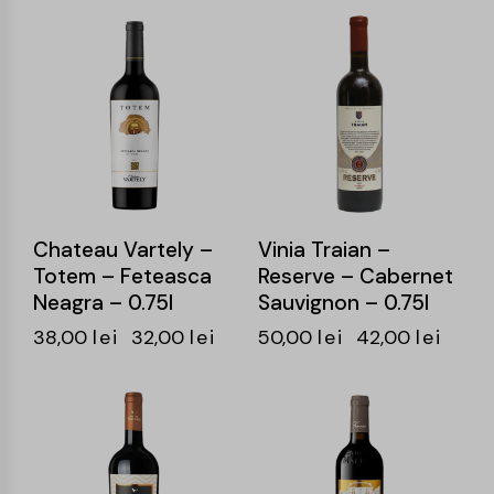
-16%
-16%
Chateau Vartely –
Vinia Traian –
Totem – Feteasca
Reserve – Cabernet
Neagra – 0.75l
Sauvignon – 0.75l
38,00
lei
32,00
lei
50,00
lei
42,00
lei
-14%
-15%