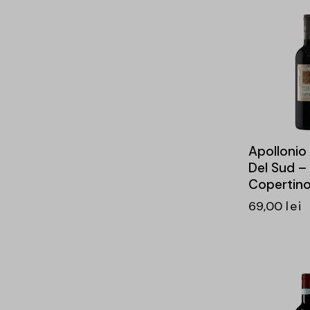
-17%
Apollonio
Del Sud –
Copertino
69,00
lei
-15%