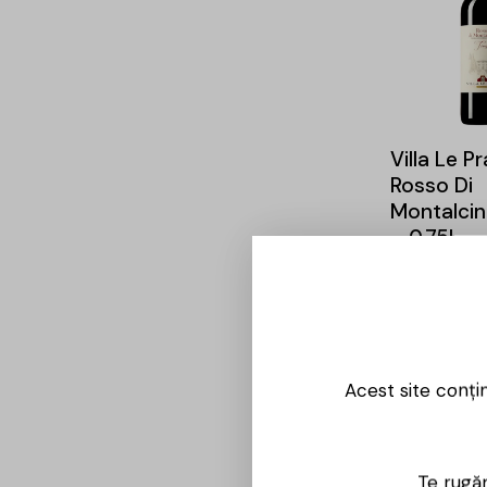
Villa Le P
Rosso Di
Montalcin
– 0.75l
98,00
lei
-14%
Acest site conți
Te rugăm