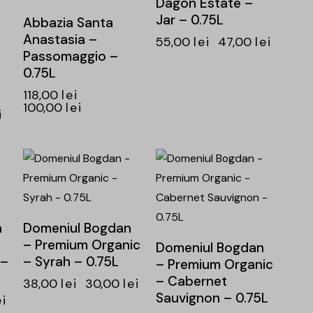
Dagon Estate –
Jar – 0.75L
Abbazia Santa
Anastasia –
55,00
lei
47,00
lei
Passomaggio –
0.75L
118,00
lei
100,00
lei
i
-21%
-21%
n
Domeniul Bogdan
– Premium Organic
Domeniul Bogdan
 –
– Syrah – 0.75L
– Premium Organic
– Cabernet
38,00
lei
30,00
lei
Sauvignon – 0.75L
ei