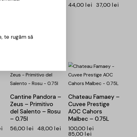
44,00
lei
37,00
lei
Staffilo – Merlot –
0.75l
67,00
lei
57,00
lei
e, te rugăm să
-14%
-15%
Cantine Pandora –
Chateau Famaey –
Zeus – Primitivo
Cuvee Prestige
del Salento – Rosu
AOC Cahors
– 0.75l
Malbec – 0.75L
ei
56,00
lei
48,00
lei
100,00
lei
85,00
lei