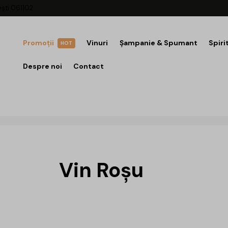
ești 061102
Promoții
Vinuri
Șampanie & Spumant
Spiri
HOT
Despre noi
Contact
Vin Roșu