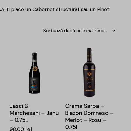
că îți place un Cabernet structurat sau un Pinot
-14%
Jasci &
Crama Sarba –
Marchesani – Janu
Blazon Domnesc –
– 0.75L
Merlot – Rosu –
0.75l
98,00
lei