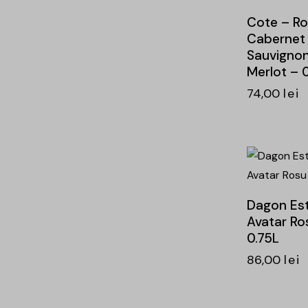
Cote – R
Cabernet
Sauvigno
Merlot – 0
74,00
lei
-15%
Dagon Es
Avatar Ro
0.75L
86,00
lei