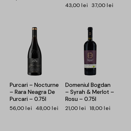
43,00
lei
37,00
lei
-14%
-14%
Purcari – Nocturne
Domeniul Bogdan
– Rara Neagra De
– Syrah & Merlot –
Purcari – 0.75l
Rosu – 0.75l
i
56,00
lei
48,00
lei
21,00
lei
18,00
lei