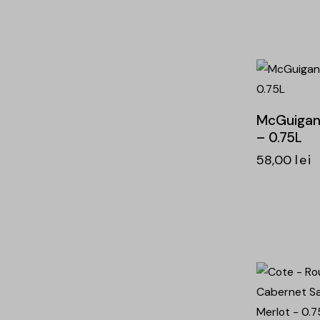
-16%
McGuigan 
– 0.75L
58,00
lei
-15%