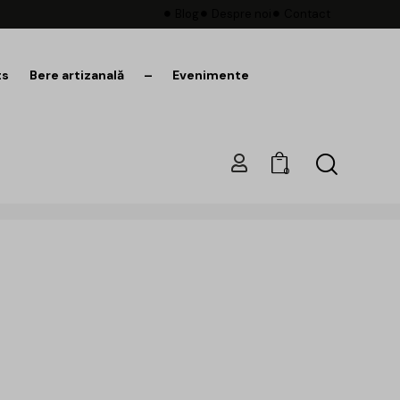
Blog
Despre noi
Contact
ts
Bere artizanală
–
Evenimente
0