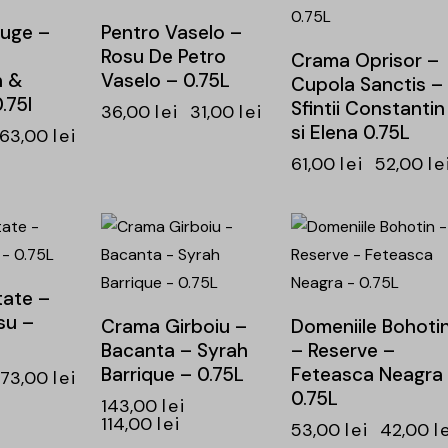
ouge –
Pentro Vaselo –
Rosu De Petro
Crama Oprisor –
n &
Vaselo – 0.75L
Cupola Sanctis –
.75l
Sfintii Constantin
36,00
lei
31,00
lei
si Elena 0.75L
63,00
lei
61,00
lei
52,00
le
-20%
-21%
tate –
su –
Crama Girboiu –
Domeniile Bohoti
Bacanta – Syrah
– Reserve –
Barrique – 0.75L
Feteasca Neagra
73,00
lei
0.75L
143,00
lei
114,00
lei
53,00
lei
42,00
l