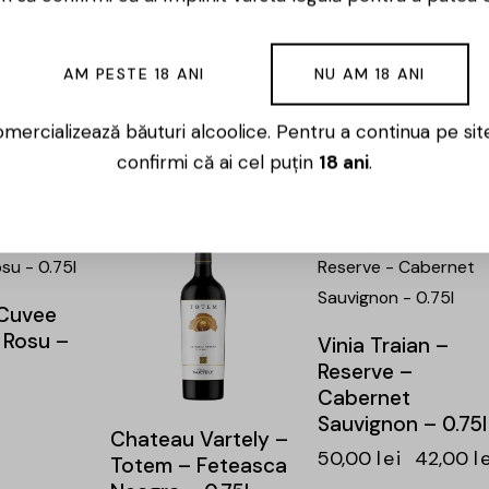
Pinot Noir – 0.75L
Sauvignon – Rosu
– 0.75l
89,00
lei
76,00
lei
154,00
lei
AM PESTE 18 ANI
NU AM 18 ANI
is – Nos
131,00
lei
 – Rosu
mercializează băuturi alcoolice. Pentru a continua pe sit
confirmi că ai cel puțin
18 ani
.
48,00
lei
-16%
-16%
 Cuvee
– Rosu –
Vinia Traian –
Reserve –
Cabernet
Sauvignon – 0.75l
Chateau Vartely –
50,00
lei
42,00
l
Totem – Feteasca