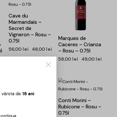
Cave du
Marmandais –
Secret de
Vigneron – Rosu –
Marques de
0.75l
o
Caceres – Crianza
56,00
lei
48,00
lei
l
– Rosu – 0.75l
ei
58,00
lei
49,00
lei
-15%
-16%
u vârsta de
18 ani
Conti Morini –
Rubicone – Rosu –
0.75l
continua.