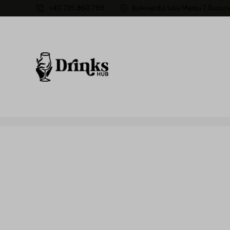
+40 725 860 799
Bulevardul Iuliu Maniu 7, Bucur