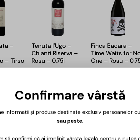
rata –
Tenuta l’Ugo –
Finca Bacara –
Chianti Riserva –
Time Waits for N
o – Tirso
Rosu – 0.75l
One – Rosu – 0.75
219,00
lei
56,00
lei
48,00
l
186,00
lei
83,00
lei
Confirmare vârstă
-15%
-15%
ne informații și produse destinate exclusiv persoanelor c
sau peste
.
Gerard Bertrand –
Crama Gabai –
Cote des Roses –
Cabernet
 să confirmi că ai împlinit vârsta legală pentru a putea 