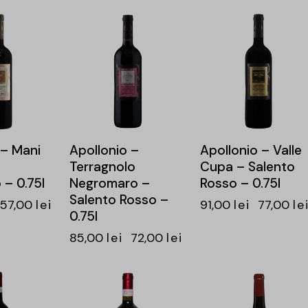
-15%
-15%
 – Mani
Apollonio –
Apollonio – Valle
Terragnolo
Cupa – Salento
 – 0.75l
Negromaro –
Rosso – 0.75l
Salento Rosso –
57,00
lei
91,00
lei
77,00
le
0.75l
85,00
lei
72,00
lei
-15%
-14%