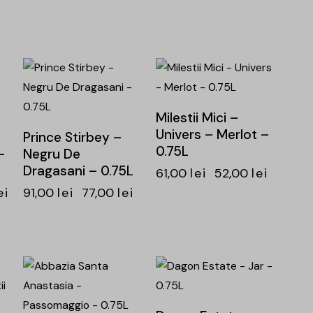
-15%
-15%
Milestii Mici –
Univers – Merlot –
Prince Stirbey –
0.75L
–
Negru De
Dragasani – 0.75L
61,00
lei
52,00
lei
ei
91,00
lei
77,00
lei
-15%
-15%