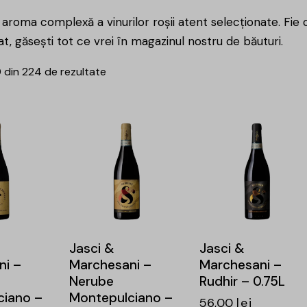
roma complexă a vinurilor roșii atent selecționate. Fie 
lat, găsești tot ce vrei în magazinul nostru de băuturi.
0 din 224 de rezultate
Jasci &
Jasci &
ni –
Marchesani –
Marchesani –
Nerube
Rudhir – 0.75L
ciano –
Montepulciano –
56,00
lei