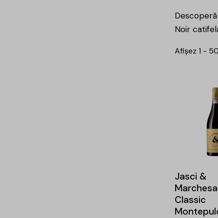
Descoperă a
Noir catife
Afișez 1 - 5
Jasci &
Marchesa
Classic
Montepul