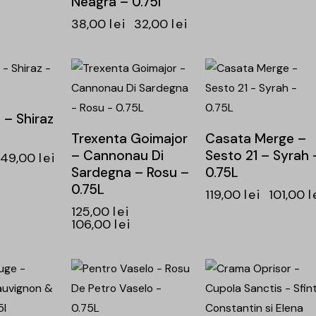
Neagra – 0.75l
38,00
lei
32,00
lei
-15%
-15%
– Shiraz
Trexenta Goimajor
Casata Merge –
– Cannonau Di
Sesto 21 – Syrah 
49,00
lei
Sardegna – Rosu –
0.75L
0.75L
119,00
lei
101,00
l
125,00
lei
106,00
lei
-14%
-15%