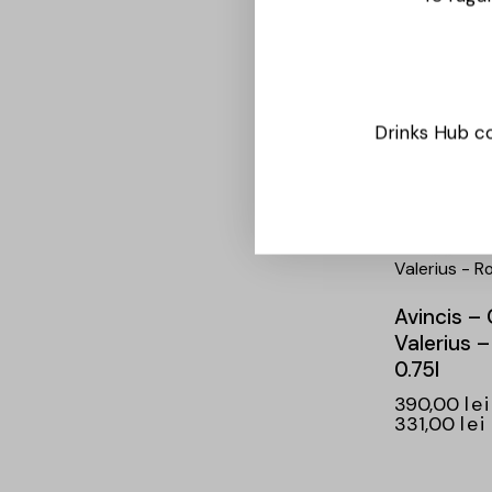
Cave du
Marmanda
Cinq Sens
Drinks Hub co
– 0.75L
56,00
lei
-15%
Avincis –
Valerius 
0.75l
390,00
lei
331,00
lei