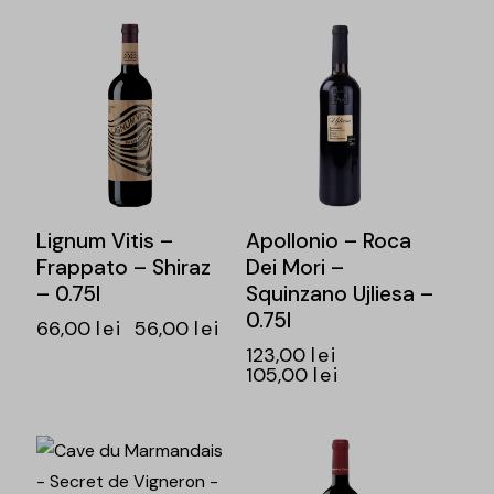
-15%
-15%
Lignum Vitis –
Apollonio – Roca
Frappato – Shiraz
Dei Mori –
– 0.75l
Squinzano Ujliesa –
0.75l
i
66,00
lei
56,00
lei
123,00
lei
105,00
lei
-14%
-16%