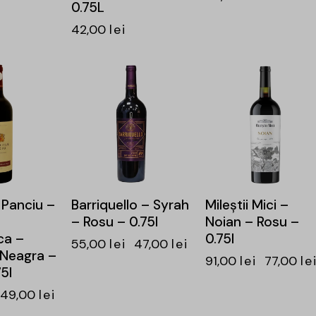
0.75L
42,00
lei
-15%
-15%
 Panciu –
Barriquello – Syrah
Mileştii Mici –
– Rosu – 0.75l
Noian – Rosu –
ca –
0.75l
55,00
lei
47,00
lei
 Neagra –
91,00
lei
77,00
le
5l
49,00
lei